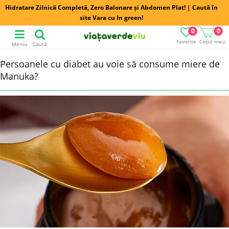
Hidratare Zilnică Completă, Zero Balonare și Abdomen Plat! | Caută în
site Vara cu In green!
0
0
Favorite
Coșul meu
Meniu
Caută
Persoanele cu diabet au voie să consume miere de
Manuka?