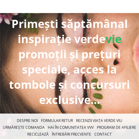
Primești săptămânal
inspirație verde
vie
promoții și prețuri
speciale, acces la
tombole și concursuri
exclusive...
DESPRE NOI
FORMULAR RETUR
RECENZII VIAȚA VERDE VIU
URMĂREȘTE COMANDA
HAI ÎN COMUNITATEA VVV
PROGRAM DE AFILIERE
RECICLEAZĂ
ÎNTREBĂRI FRECVENTE
CONTACT