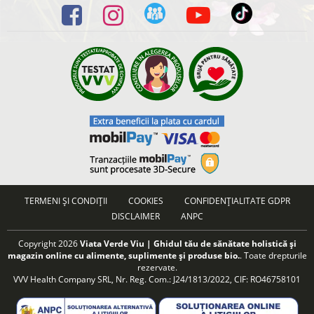
TERMENI ȘI CONDIȚII
COOKIES
CONFIDENȚIALITATE GDPR
DISCLAIMER
ANPC
Copyright 2026
Viata Verde Viu | Ghidul tău de sănătate holistică și
magazin online cu alimente, suplimente și produse bio.
. Toate drepturile
rezervate.
VVV Health Company SRL, Nr. Reg. Com.: J24/1813/2022, CIF: RO46758101