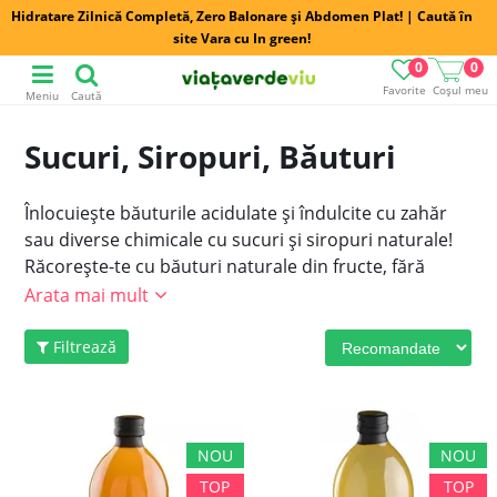
Hidratare Zilnică Completă, Zero Balonare și Abdomen Plat! | Caută în
site Vara cu In green!
0
0
Favorite
Coșul meu
Meniu
Caută
Sucuri, Siropuri, Băuturi
Înlocuieşte băuturile acidulate şi îndulcite cu zahăr
sau diverse chimicale cu sucuri şi siropuri naturale!
Răcoreşte-te cu băuturi naturale din fructe, fără
îndulcitori, conservanţi sau coloranţi artificiali.
Arata mai mult
Comandă acum! Descoperă toate
produsele
alimentare
din magazinul VVV!
Filtrează