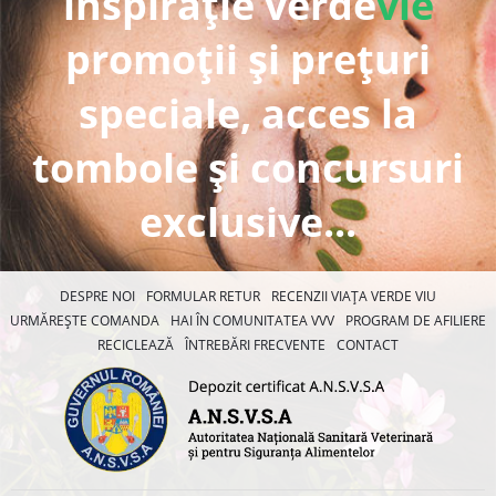
inspirație verde
vie
promoții și prețuri
speciale, acces la
tombole și concursuri
exclusive...
DESPRE NOI
FORMULAR RETUR
RECENZII VIAȚA VERDE VIU
URMĂREȘTE COMANDA
HAI ÎN COMUNITATEA VVV
PROGRAM DE AFILIERE
RECICLEAZĂ
ÎNTREBĂRI FRECVENTE
CONTACT