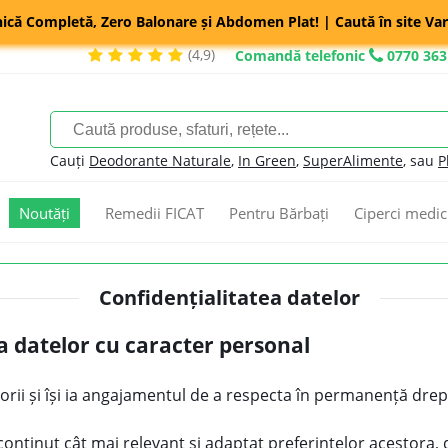
nică Completă, Zero Balonare și Abdomen Plat! | Caută în site Var
(4,9)
Comandă telefonic
0770 363
Cauți
Deodorante Naturale
,
In Green
,
SuperAlimente
, sau
P
Noutăți
Remedii FICAT
Pentru Bărbați
Ciperci medic
Confidențialitatea datelor
 a datelor cu caracter personal
itorii și își ia angajamentul de a respecta în permanență drept
 conținut cât mai relevant și adaptat preferințelor acestora, 