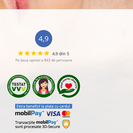
4,9
4,9 din 5
Pe baza opiniei a 843 de persoane