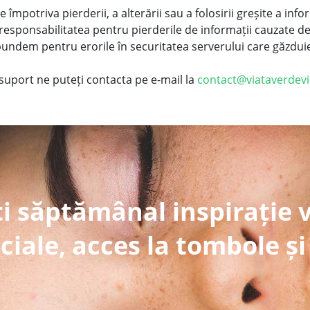
împotriva pierderii, a alterării sau a folosirii greșite a info
sponsabilitatea pentru pierderile de informații cauzate de 
pundem pentru erorile în securitatea serverului care găzduieș
 suport ne puteți contacta pe e-mail la
contact@viataverdevi
i săptămânal inspirație 
ciale, acces la tombole și