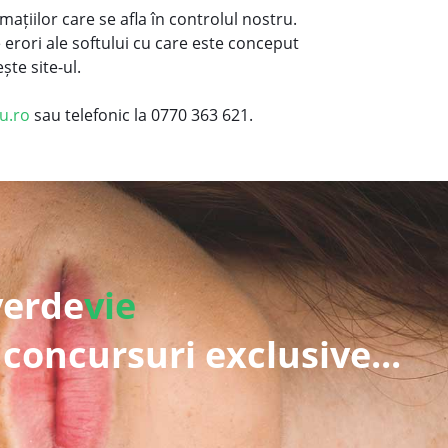
rmațiilor care se afla în controlul nostru.
erori ale softului cu care este conceput
te site-ul.
u.ro
sau telefonic la 0770 363 621
.
verde
vie
 concursuri exclusive...