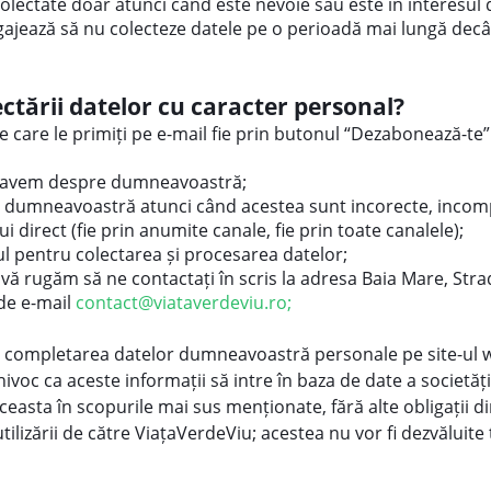
 colectate doar atunci când este nevoie sau este în interesu
gajează să nu colecteze datele pe o perioadă mai lungă dec
ectării datelor cu caracter personal?
e care le primiți pe e-mail fie prin butonul “Dezabonează-te” 
le avem despre dumneavoastră;
 dumneavoastră atunci când acestea sunt incorecte, incomp
i direct (fie prin anumite canale, fie prin toate canalele);
 pentru colectarea și procesarea datelor;
vă rugăm să ne contactați în scris la adresa Baia Mare, Stra
de e-mail
contact@viataverdeviu.ro;
in completarea datelor dumneavoastră personale pe site-ul w
oc ca aceste informații să intre în baza de date a societăț
 aceasta în scopurile mai sus menționate, fără alte obligații di
izării de către ViațaVerdeViu; acestea nu vor fi dezvăluite te