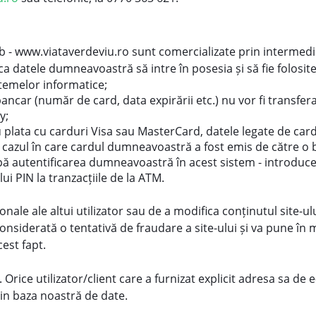
b - www.viataverdeviu.ro sunt comercializate prin intermediul
 ca datele dumneavoastră să intre în posesia și să fie folosi
temelor informatice;
bancar (număr de card, data expirării etc.) nu vor fi transfe
y;
u plata cu carduri Visa sau MasterCard, datele legate de ca
n cazul în care cardul dumneavoastră a fost emis de către o b
upă autentificarea dumneavoastră în acest sistem - introduce
 PIN la tranzacțiile de la ATM.
nale ale altui utilizator sau de a modifica conținutul site-u
i considerată o tentativă de fraudare a site-ului și va pune î
cest fapt.
ice utilizator/client care a furnizat explicit adresa sa de e
in baza noastră de date.