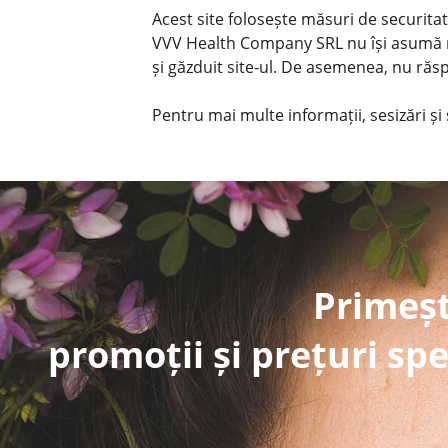
Acest site folosește măsuri de securitate 
VVV Health Company SRL nu își asumă re
și găzduit site-ul. De asemenea, nu răs
Pentru mai multe informații, sesizări și
Primeșt
promoții și prețuri spe