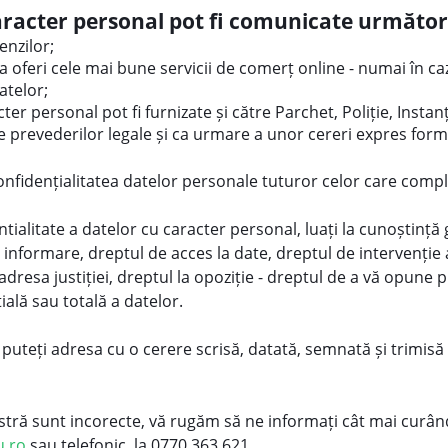
acter personal pot fi comunicate următoril
enzilor;
a oferi cele mai bune servicii de comerț online - numai în ca
atelor;
r personal pot fi furnizate și către Parchet, Poliție, Instan
itele prevederilor legale și ca urmare a unor cereri expres form
idențialitatea datelor personale tuturor celor care comple
dentialitate a datelor cu caracter personal, luați la cunoștin
 informare, dreptul de acces la date, dreptul de intervenție 
ă adresa justiției, dreptul la opoziție - dreptul de a vă opun
ială sau totală a datelor.
 puteți adresa cu o cerere scrisă, datată, semnată și trimi
 sunt incorecte, vă rugăm să ne informați cât mai curând p
u.ro
sau telefonic, la 0770 363 621
.