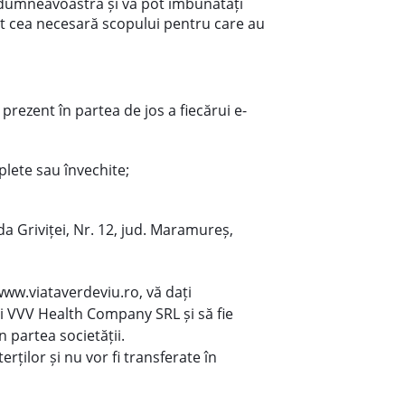
l dumneavoastră și vă pot îmbunătăți
ât cea necesară scopului pentru care au
prezent în partea de jos a fiecărui e-
lete sau învechite;
da Griviței, Nr. 12, jud. Maramureș,
ww.viataverdeviu.ro, vă dați
ii VVV Health Company SRL și să fie
n partea societății.
rților și nu vor fi transferate în