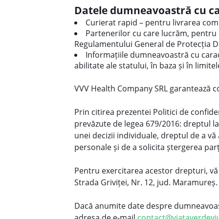
Datele dumneavoastră cu car
Curierat rapid – pentru livrarea com
Partenerilor cu care lucrăm, pentru 
Regulamentului General de Protecția D
Informațiile dumneavoastră cu caracte
abilitate ale statului, în baza și în lim
VVV Health Company SRL garantează conf
Prin citirea prezentei Politici de confi
prevăzute de legea 679/2016: dreptul la
unei decizii individuale, dreptul de a v
personale și de a solicita ștergerea parț
Pentru exercitarea acestor drepturi, vă
Strada Griviței, Nr. 12, jud. Maramureș.
Dacă anumite date despre dumneavoastră
adresa de e-mail
contact@viataverdevi