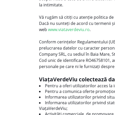
la intimitate.
Vă rugăm să citiți cu atenție politica d
Dacă nu sunteți de acord cu termenii și 
web
www.viataverdeviu.ro
.
Conform cerințelor Regulamentului (UE) 
prelucrarea datelor cu caracter personal
Company SRL, cu sediul în Baia Mare, S
Cod unic de identificare RO46758101, ar
personale pe care ni le furnizați desp
ViațaVerdeViu colectează date 
Pentru a oferi utilizatorilor acces la i
Pentru a comunica oferte promoțion
Informarea utilizatorilor privind situ
Informarea utilizatorilor privind sta
ViațaVerdeViu;
Activități comerciale, de promovare a