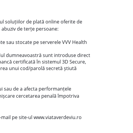
 soluțiilor de plată online oferite de
te abuziv de terțe persoane:
rate sau stocate pe serverele VVV Health
rdul dumneavoastră sunt introduse direct
ancă certificată în sistemul 3D Secure,
rea unui cod/parolă secretă știută
lui sau de a afecta performanțele
n mișcare cercetarea penală împotriva
-mail pe site-ul www.viataverdeviu.ro