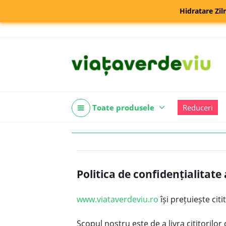
Hidratare Zil
Toate produsele
Reduceri
Politica de confidențialitate
www.viataverdeviu.ro
își prețuiește cit
Scopul nostru este de a livra cititorilor