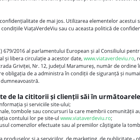
e confidențialitate de mai jos. Utilizarea elementelor acestu
condițiile ViațaVerdeViu sau cu aceasta politică de confidenți
679/2016 al parlamentului European și al Consiliului pentru
 și libera circulație a acestor date,
www.viataverdeviu.ro
, 
trada Griviței, Nr. 12, județul Maramureș, număr de ordine 
e obligația de a administra în condiții de siguranță și numai
re dumneavoastră.
de la cititorii și clienții săi în următoarel
nformația și serviciile site-ului;
ale, tombole sau concursuri la care membrii comunității au
ația contului lor pe site-ul
www.viataverdeviu.ro
;
tusul comenzilor efectuate sau al premiilor câștigate la tom
 produselor și a serviciilor, de marketing, de publicitate - o