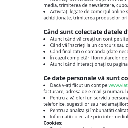
media, trimiterea de newslettere, cupoa
Activități legate de comerțul online 
achiziționate, trimiterea produselor prin
Când sunt colectate datele d
Atunci când vă creați un cont pe sit
Când vă înscrieți la un concurs sau
Când finalizați o comandă (date nece
În cazul completării formularelor d
Atunci când interacționați cu pagina
Ce date personale vă sunt co
Dacă v-ați făcut un cont pe
www.viat
facturare, adresa de e-mail și numărul 
Pentru a vă oferi un serviciu person
telefonice, sugestiilor sau reclamațiilor;
Pentru a analiza și îmbunătăți calita
Informații colectate prin intermediu
Cookies
;