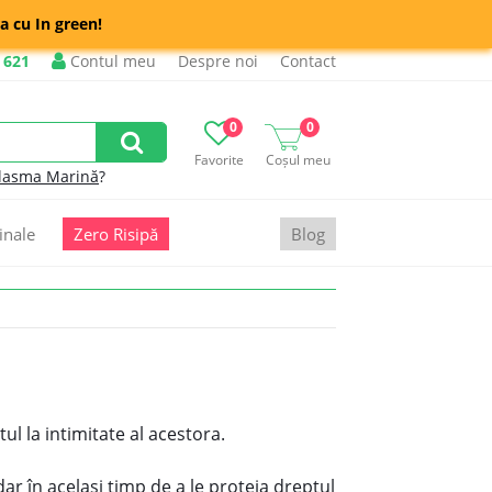
a cu In green!
 621
Contul meu
Despre noi
Contact
0
0
Favorite
Coșul meu
lasma Marină
?
inale
Zero Risipă
Blog
ul la intimitate al acestora.
dar în același timp de a le proteja dreptul