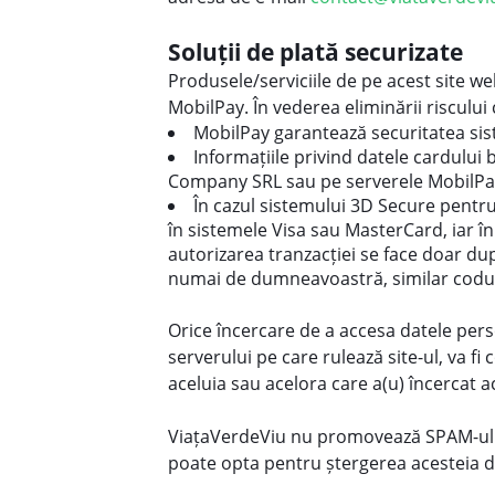
Soluții de plată securizate
Produsele/serviciile de pe acest site we
MobilPay. În vederea eliminării riscului
MobilPay garantează securitatea sis
Informațiile privind datele cardului 
Company SRL sau pe serverele MobilPa
În cazul sistemului 3D Secure pentr
în sistemele Visa sau MasterCard, iar î
autorizarea tranzacției se face doar d
numai de dumneavoastră, similar codului
Orice încercare de a accesa datele perso
serverului pe care rulează site-ul, va f
aceluia sau acelora care a(u) încercat a
ViațaVerdeViu nu promovează SPAM-ul. Or
poate opta pentru ștergerea acesteia d