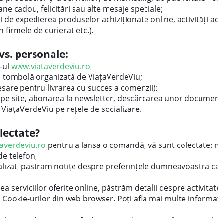
ne cadou, felicitări sau alte mesaje speciale;
și de expedierea produselor achiziționate online, activități 
 firmele de curierat etc.).
vs. personale:
e-ul
www.viataverdeviu.ro
;
 o tombolă organizată de ViațaVerdeViu;
sare pentru livrarea cu succes a comenzii);
e pe site, abonarea la newsletter, descărcarea unor documen
 ViațaVerdeViu pe rețele de socializare.
lectate?
averdeviu.ro
pentru a lansa o comandă, vă sunt colectate: n
de telefon;
alizat, păstrăm notițe despre preferințele dumneavoastră ca
tea serviciilor oferite online, păstrăm detalii despre activit
l Cookie-urilor din web browser. Poți afla mai multe informa