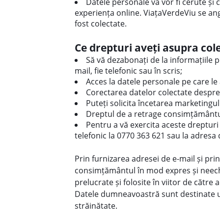
Datele personale vă vor fi cerute și
experiența online. ViațaVerdeViu se an
fost colectate.
Ce drepturi aveți asupra col
Să vă dezabonați de la informațiile p
mail, fie telefonic sau în scris;
Acces la datele personale pe care 
Corectarea datelor colectate despre
Puteți solicita încetarea marketingulu
Dreptul de a retrage consimțământul
Pentru a vă exercita aceste drepturi 
telefonic la 0770 363 621
sau la adresa 
Prin furnizarea adresei de e-mail și pr
consimțământul în mod expres și neechiv
prelucrate și folosite în viitor de către
Datele dumneavoastră sunt destinate util
străinătate.