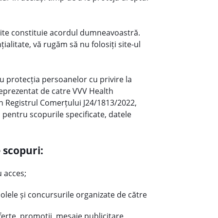
i site constituie acordul dumneavoastră.
alitate, vă rugăm să nu folosiți site-ul
 protecția persoanelor cu privire la
reprezentat de catre VVV Health
în Registrul Comerțului J24/1813/2022,
 pentru scopurile specificate, datele
e scopuri:
 acces;
bolele și concursurile organizate de către
ferte, promoții, mesaje publicitare,