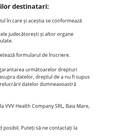
or destinatari:
zul în care și aceștia se conformează
țele judecătorești și altor organe
ulate.
tează formularul de înscriere.
ță garantarea următoarelor drepturi
asupra datelor, dreptul de a nu fi supus
e prelucrării datelor dumneavoastră
să la VVV Health Company SRL, Baia Mare,
osibil. Puteți să ne contactați la