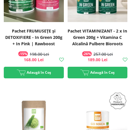
Pachet FRUMUSEȚE și
Pachet VITAMINIZANT - 2 x In
DETOXIFIERE - In Green 200g
Green 200g + Vitamina C
+ In Pink | Rawboost
Alcalină Pulbere Bioroots
-15%
198.00 Lei
-26%
257.00 Lei
168.00 Lei
189.00 Lei
Adaugă în Coș
Adaugă în Coș