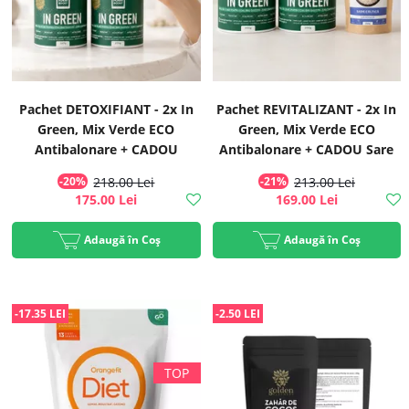
Pachet DETOXIFIANT - 2x In
Pachet REVITALIZANT - 2x In
Green, Mix Verde ECO
Green, Mix Verde ECO
Antibalonare + CADOU
Antibalonare + CADOU Sare
Spirulină ECO 120 tablete |
celtică grunjoasă | Rawboost
-20%
218.00 Lei
-21%
213.00 Lei
Rawboost
175.00 Lei
169.00 Lei
Adaugă în Coș
Adaugă în Coș
-17.35 LEI
-2.50 LEI