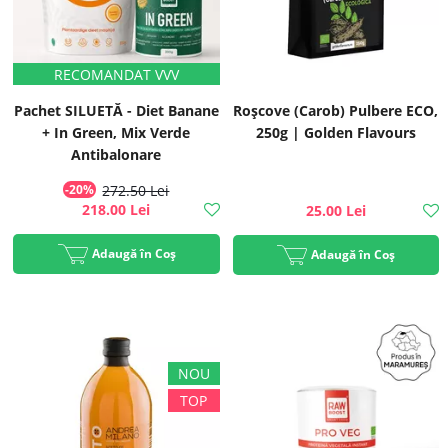
Pachet SILUETĂ - Diet Banane
Roșcove (Carob) Pulbere ECO,
+ In Green, Mix Verde
250g | Golden Flavours
Antibalonare
-20%
272.50 Lei
218.00 Lei
25.00 Lei
Adaugă în Coș
Adaugă în Coș