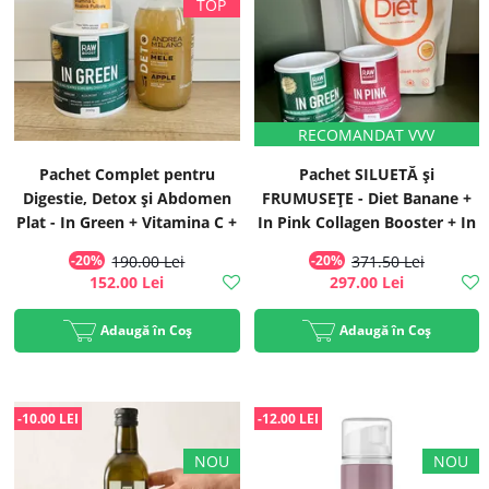
Pachet Complet pentru
Pachet SILUETĂ și
Digestie, Detox și Abdomen
FRUMUSEȚE - Diet Banane +
Plat - In Green + Vitamina C +
In Pink Collagen Booster + In
Oțet
Green Mix Verde
-20%
190.00 Lei
-20%
371.50 Lei
152.00 Lei
297.00 Lei
Adaugă în Coș
Adaugă în Coș
-10.00 LEI
-12.00 LEI