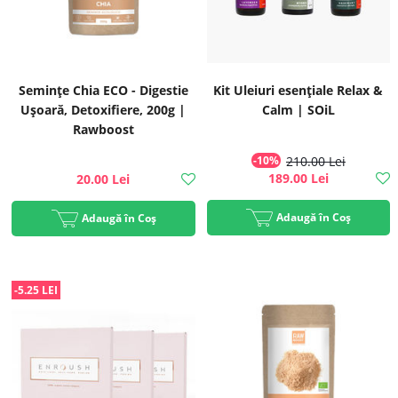
Seminţe Chia ECO - Digestie
Kit Uleiuri esențiale Relax &
Ușoară, Detoxifiere, 200g |
Calm | SOiL
Rawboost
-10%
210.00 Lei
189.00 Lei
20.00 Lei
Adaugă în Coș
Adaugă în Coș
-5.25 LEI