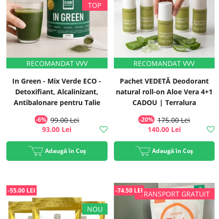
In Green - Mix Verde ECO -
Pachet VEDETĂ Deodorant
Detoxifiant, Alcalinizant,
natural roll-on Aloe Vera 4+1
Antibalonare pentru Talie
CADOU | Terralura
Suplă, 200g, #1 Best Seller |
-6%
99.00 Lei
-20%
175.00 Lei
Rawboost
93.00 Lei
140.00 Lei
Adaugă în Coș
Adaugă în Coș
-55.00 LEI
-74.50 LEI