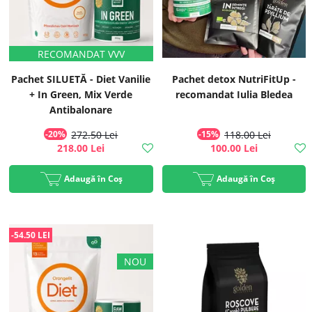
Pachet SILUETĂ - Diet Vanilie
Pachet detox NutriFitUp -
+ In Green, Mix Verde
recomandat Iulia Bledea
Antibalonare
-20%
272.50 Lei
-15%
118.00 Lei
218.00 Lei
100.00 Lei
Adaugă în Coș
Adaugă în Coș
-54.50 LEI