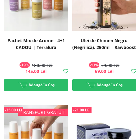
Pachet Mix de Arome - 4+1
Ulei de Chimen Negru
CADOU | Terralura
(Negrilică), 250ml | Rawboost
-19%
180.00 Lei
-13%
79.00 Lei
145.00 Lei
69.00 Lei
Adaugă în Coș
Adaugă în Coș
-35.00 LEI
-21.00 LEI