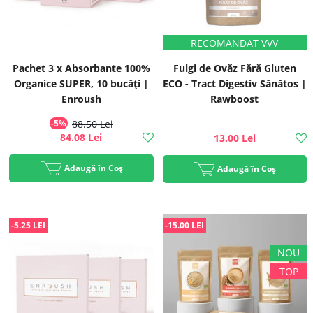
Pachet 3 x Absorbante 100%
Fulgi de Ovăz Fără Gluten
Organice SUPER, 10 bucăți |
ECO - Tract Digestiv Sănătos |
Enroush
Rawboost
-5%
88.50 Lei
84.08 Lei
13.00 Lei
Adaugă în Coș
Adaugă în Coș
-5.25 LEI
-15.00 LEI