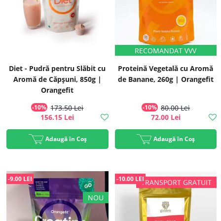
Diet - Pudră pentru Slăbit cu
Proteină Vegetală cu Aromă
Aromă de Căpșuni, 850g |
de Banane, 260g | Orangefit
Orangefit
-10%
173.50 Lei
-10%
80.00 Lei
156.15 Lei
72.00 Lei
Adaugă în Coș
Adaugă în Coș
-9.00 LEI
-10.00 LEI