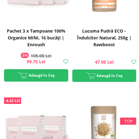
Pachet 3 x Tampoane 100%
Lucuma Pudră ECO -
Organice MINI, 16 bucăți |
Îndulcitor Natural, 250g |
Enroush
Rawboost
-5%
105.00 Lei
99.75 Lei
47.00 Lei
Adaugă în Coș
Adaugă în Coș
-4.42 LEI