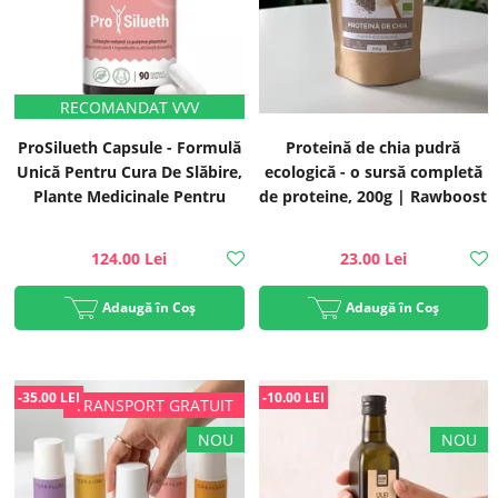
ProSilueth Capsule - Formulă
Proteină de chia pudră
Unică Pentru Cura De Slăbire,
ecologică - o sursă completă
Plante Medicinale Pentru
de proteine, 200g | Rawboost
Accelerarea Metabolismului,
Arderea Grăsimilor,
124.00 Lei
23.00 Lei
Reducerea Apetitului, 90
capsule | Faunus Plant
Adaugă în Coș
Adaugă în Coș
-35.00 LEI
-10.00 LEI