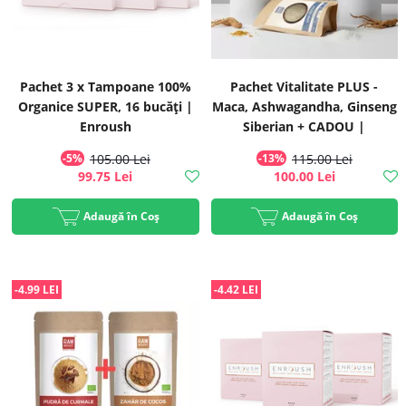
Pachet 3 x Tampoane 100%
Pachet Vitalitate PLUS -
Organice SUPER, 16 bucăți |
Maca, Ashwagandha, Ginseng
Enroush
Siberian + CADOU |
Rawboost
-5%
105.00 Lei
-13%
115.00 Lei
99.75 Lei
100.00 Lei
Adaugă în Coș
Adaugă în Coș
-4.99 LEI
-4.42 LEI