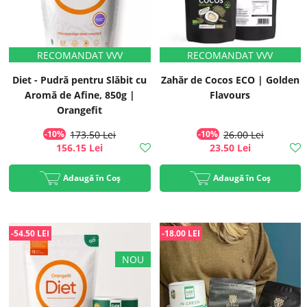
Diet - Pudră pentru Slăbit cu
Zahăr de Cocos ECO | Golden
Aromă de Afine, 850g |
Flavours
Orangefit
-10%
173.50 Lei
-10%
26.00 Lei
156.15 Lei
23.50 Lei
Adaugă în Coș
Adaugă în Coș
-54.50 LEI
-18.00 LEI