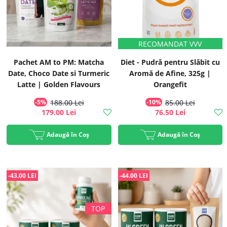
Pachet AM to PM: Matcha
Diet - Pudră pentru Slăbit cu
Date, Choco Date si Turmeric
Aromă de Afine, 325g |
Latte | Golden Flavours
Orangefit
-5%
188.00 Lei
-10%
85.00 Lei
179.00 Lei
76.50 Lei
Adaugă în Coș
Adaugă în Coș
-43.00 LEI
-44.00 LEI