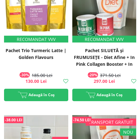
Pachet Trio Turmeric Latte |
Pachet SILUETĂ și
Golden Flavours
FRUMUSEȚE - Diet Afine + In
Pink Collagen Booster + In
Green Mix Verde
-30%
185.00 Lei
-20%
371.50 Lei
130.00 Lei
297.00 Lei
Adaugă în Coș
Adaugă în Coș
-38.00 LEI
-74.50 LEI