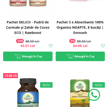
Pachet DELICII - Pudră de
Pachet 3 x Absorbante 100%
Curmale și Zahăr de Cocos
Organice NOAPTE, 8 bucăți |
ECO | Rawboost
Enroush
-10%
48.50 Lei
-5%
88.50 Lei
43.51 Lei
84.08 Lei
Adaugă în Coș
Adaugă în Coș
-15.80 LEI