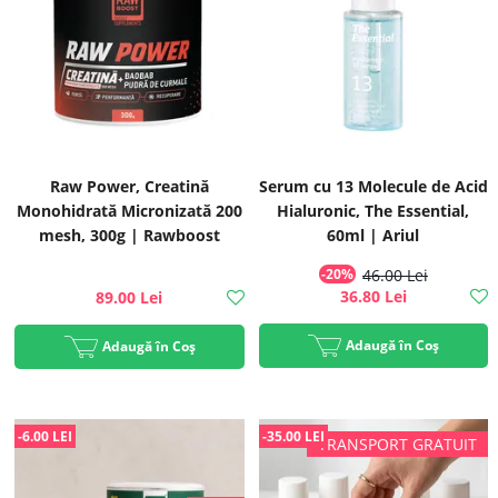
Raw Power, Creatină
Serum cu 13 Molecule de Acid
Monohidrată Micronizată 200
Hialuronic, The Essential,
mesh, 300g | Rawboost
60ml | Ariul
-20%
46.00 Lei
36.80 Lei
89.00 Lei
Adaugă în Coș
Adaugă în Coș
-6.00 LEI
-35.00 LEI