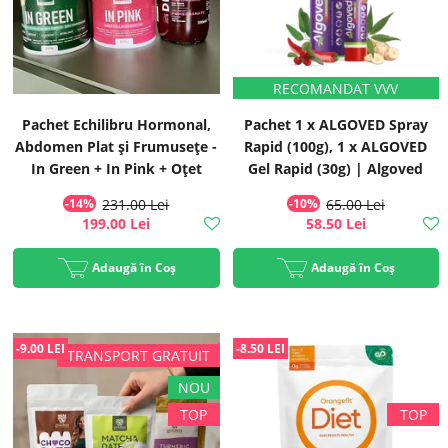
Pachet Echilibru Hormonal,
Pachet 1 x ALGOVED Spray
Abdomen Plat și Frumusețe -
Rapid (100g), 1 x ALGOVED
In Green + In Pink + Oțet
Gel Rapid (30g) | Algoved
-14%
231.00 Lei
-10%
65.00 Lei
199.00 Lei
58.50 Lei
Adaugă în Coș
Adaugă în Coș
-9.00 LEI
-8.50 LEI