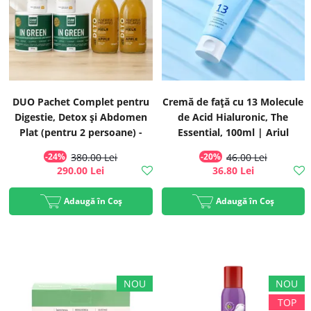
DUO Pachet Complet pentru
Cremă de față cu 13 Molecule
Digestie, Detox și Abdomen
de Acid Hialuronic, The
Plat (pentru 2 persoane) -
Essential, 100ml | Ariul
Transport GRATUIT! - 2x In
-24%
380.00 Lei
-20%
46.00 Lei
Green + 2x Vitamina C + 2x
290.00 Lei
36.80 Lei
Oțet
Adaugă în Coș
Adaugă în Coș