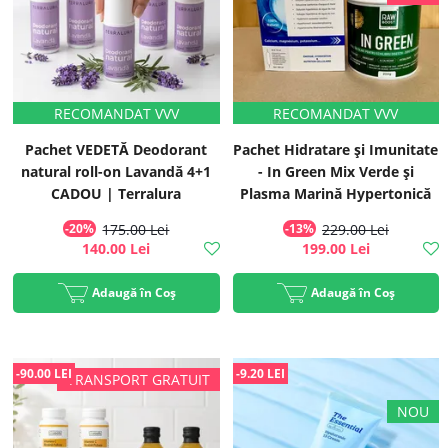
Pachet VEDETĂ Deodorant
Pachet Hidratare și Imunitate
natural roll-on Lavandă 4+1
- In Green Mix Verde și
CADOU | Terralura
Plasma Marină Hypertonică
Biocean
-20%
175.00 Lei
-13%
229.00 Lei
140.00 Lei
199.00 Lei
Adaugă în Coș
Adaugă în Coș
-90.00 LEI
-9.20 LEI