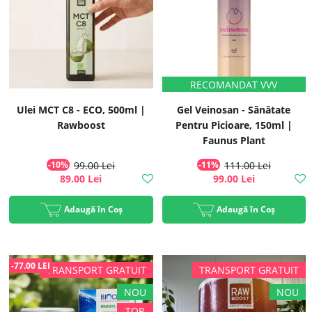
Ulei MCT C8 - ECO, 500ml |
Gel Veinosan - Sănătate
Rawboost
Pentru Picioare, 150ml |
Faunus Plant
-10%
99.00 Lei
-11%
111.00 Lei
89.00 Lei
99.00 Lei
Adaugă în Coș
Adaugă în Coș
-77.00 LEI