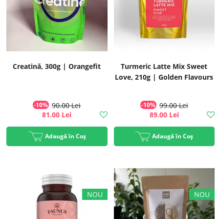
Creatină, 300g | Orangefit
Turmeric Latte Mix Sweet
Love, 210g | Golden Flavours
-10%
90.00 Lei
-10%
99.00 Lei
81.00 Lei
89.00 Lei
Adaugă în Coș
Adaugă în Coș