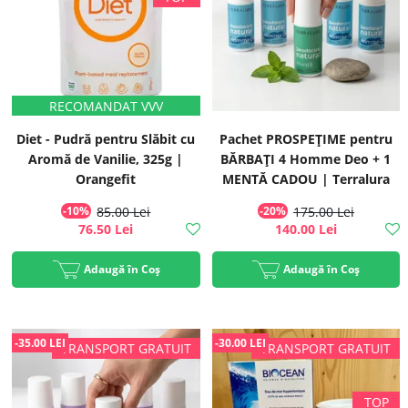
Diet - Pudră pentru Slăbit cu
Pachet PROSPEȚIME pentru
Aromă de Vanilie, 325g |
BĂRBAȚI 4 Homme Deo + 1
Orangefit
MENTĂ CADOU | Terralura
-10%
85.00 Lei
-20%
175.00 Lei
76.50 Lei
140.00 Lei
Adaugă în Coș
Adaugă în Coș
-35.00 LEI
-30.00 LEI