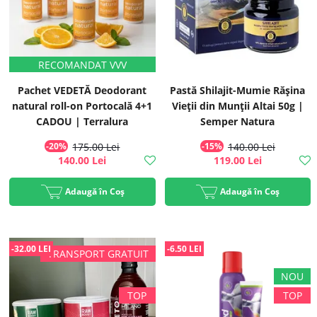
Pachet VEDETĂ Deodorant
Pastă Shilajit-Mumie Rășina
natural roll-on Portocală 4+1
Vieții din Munții Altai 50g |
CADOU | Terralura
Semper Natura
-20%
175.00 Lei
-15%
140.00 Lei
140.00 Lei
119.00 Lei
Adaugă în Coș
Adaugă în Coș
-32.00 LEI
-6.50 LEI