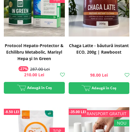
Protocol Hepato-Protector &
Chaga Latte - băutură instant
Echilibru Metabolic, Marisyl
ECO, 200g | Rawboost
Hepa și In Green
-27%
287.00 Lei
210.00 Lei
98.00 Lei
Adaugă în Coș
Adaugă în Coș
-8.50 LEI
-35.00 LEI