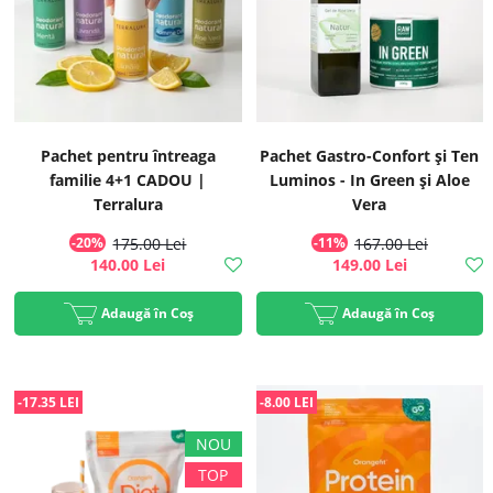
Pachet pentru întreaga
Pachet Gastro-Confort și Ten
familie 4+1 CADOU |
Luminos - In Green și Aloe
Terralura
Vera
-20%
175.00 Lei
-11%
167.00 Lei
140.00 Lei
149.00 Lei
Adaugă în Coș
Adaugă în Coș
-17.35 LEI
-8.00 LEI