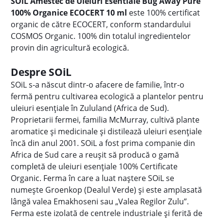
SOiL Amestec de Uleiuri Esentiale Bug Away Pure
100% Organice ECOCERT 10 ml
este 100% certificat
organic de către ECOCERT, conform standardului
COSMOS Organic. 100% din totalul ingredientelor
provin din agricultură ecologică.
Despre SOiL
SOiL s-a născut dintr-o afacere de familie, într-o
fermă pentru cultivarea ecologică a plantelor pentru
uleiuri esențiale în Zululand (Africa de Sud).
Proprietarii fermei, familia McMurray, cultivă plante
aromatice și medicinale și distilează uleiuri esențiale
încă din anul 2001. SOiL a fost prima companie din
Africa de Sud care a reușit să producă o gamă
completă de uleiuri esențiale 100% Certificate
Organic. Ferma în care a luat naștere SOiL se
numește Groenkop (Dealul Verde) și este amplasată
lângă valea Emakhoseni sau „Valea Regilor Zulu”.
Ferma este izolată de centrele industriale și ferită de