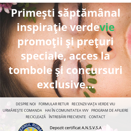
Primești săptămânal
inspirație verde
vie
promoții și prețuri
speciale, acces la
tombole și concursuri
exclusive...
DESPRE NOI
FORMULAR RETUR
RECENZII VIAȚA VERDE VIU
URMĂREȘTE COMANDA
HAI ÎN COMUNITATEA VVV
PROGRAM DE AFILIERE
RECICLEAZĂ
ÎNTREBĂRI FRECVENTE
CONTACT