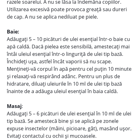
razele soarelui. A nu se lăsa la îndemâna copiilor.
Utilizarea excesivă poate provoca greață sau dureri
de cap. A nu se aplica nediluat pe piele.
Baie:
Adăugați 5 – 10 picături de ulei esențial într-o baie cu
apă caldă. Dacă pielea este sensibilă, amestecați mai
întâi uleiul esențial într-o linguriță de ulei tip bază.
Închideți ușa, astfel încât vaporii să nu scape.
Mențineți-vă corpul în apă pentru cel puțin 10 minute
și relaxați-vă respirând adânc. Pentru un plus de
hidratare, diluați uleiurile în 10 ml de ulei tip bază
înainte de a adăuga uleiul esențial în baia caldă.
Masaj
:
Adăugați 5 – 6 picături de ulei esențial în 10 ml de ulei
tip bază. Se amestecă bine și se aplică pe zonele
expuse insectelor (mâini, picioare, gât), masând ușor.
Evitați contactul cu ochii și mucoasele.