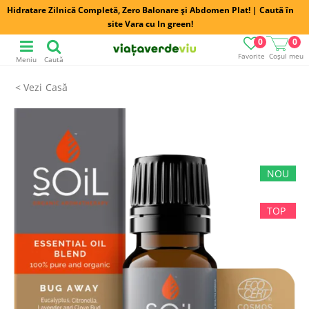
Hidratare Zilnică Completă, Zero Balonare și Abdomen Plat! | Caută în
site Vara cu In green!
0
0
Favorite
Coșul meu
Meniu
Caută
Casă