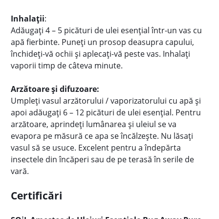
Inhalații
:
Adăugați 4 – 5 picături de ulei esențial într-un vas cu
apă fierbinte. Puneți un prosop deasupra capului,
închideți-vă ochii și aplecați-vă peste vas. Inhalați
vaporii timp de câteva minute.
Arzătoare și difuzoare:
Umpleți vasul arzătorului / vaporizatorului cu apă și
apoi adăugați 6 – 12 picături de ulei esențial. Pentru
arzătoare, aprindeți lumânarea și uleiul se va
evapora pe măsură ce apa se încălzește. Nu lăsați
vasul să se usuce. Excelent pentru a îndepărta
insectele din încăperi sau de pe terasă în serile de
vară.
Certificări