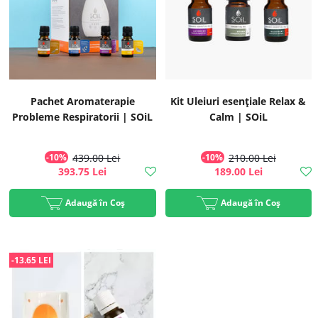
Pachet Aromaterapie
Kit Uleiuri esențiale Relax &
Probleme Respiratorii | SOiL
Calm | SOiL
-10%
439.00 Lei
-10%
210.00 Lei
393.75 Lei
189.00 Lei
Adaugă în Coș
Adaugă în Coș
-13.65 LEI