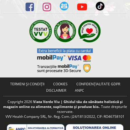
TERMENI ȘI CONDIȚII
COOKIES
CONFIDENȚIALITATE GDPR
DISCLAIMER
ANPC
Copyright 2026
Viata Verde Viu | Ghidul tău de sănătate holistică și
magazin online cu alimente, suplimente și produse bio.
. Toate drepturile
rezervate.
VVV Health Company SRL, Nr. Reg. Com.: J24/1813/2022, CIF: RO46758101