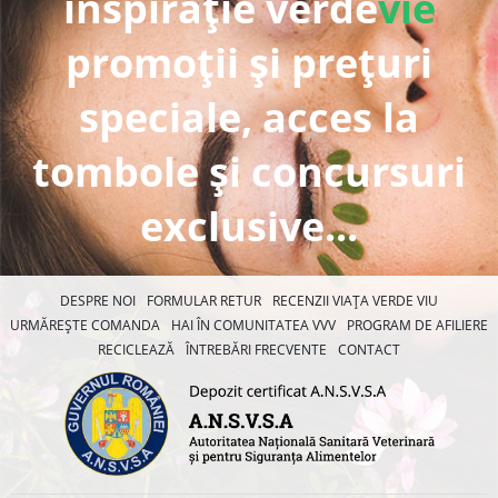
inspirație verde
vie
promoții și prețuri
speciale, acces la
tombole și concursuri
exclusive...
DESPRE NOI
FORMULAR RETUR
RECENZII VIAȚA VERDE VIU
URMĂREȘTE COMANDA
HAI ÎN COMUNITATEA VVV
PROGRAM DE AFILIERE
RECICLEAZĂ
ÎNTREBĂRI FRECVENTE
CONTACT