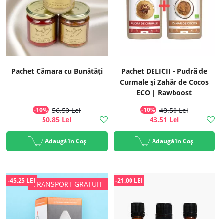
Pachet Cămara cu Bunătăți
Pachet DELICII - Pudră de
Curmale și Zahăr de Cocos
ECO | Rawboost
-10%
56.50 Lei
-10%
48.50 Lei
50.85 Lei
43.51 Lei
Adaugă în Coș
Adaugă în Coș
-45.25 LEI
-21.00 LEI