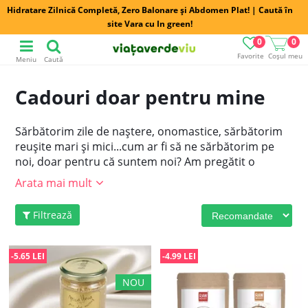
Hidratare Zilnică Completă, Zero Balonare și Abdomen Plat! | Caută în
site Vara cu In green!
0
0
Favorite
Coșul meu
Meniu
Caută
Cadouri doar pentru mine
Sărbătorim zile de naștere, onomastice, sărbătorim
reușite mari și mici...cum ar fi să ne sărbătorim pe
noi, doar pentru că suntem noi? Am pregătit o
selecție de CADOURI pentru noi, pentru că DA,
Arata mai mult
merităm să ne sărbătorim, zi de zi, chiar și fără un alt
motiv! Cadouri doar pentru mine!
Filtrează
-5.65 LEI
-4.99 LEI