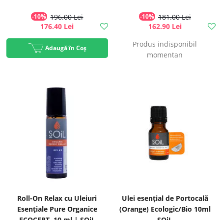
-10%
196.00 Lei
-10%
181.00 Lei
176.40 Lei
162.90 Lei
Produs indisponibil
Adaugă în Coș
momentan
Roll-On Relax cu Uleiuri
Ulei esenţial de Portocală
Esențiale Pure Organice
(Orange) Ecologic/Bio 10ml
ECOCERT, 10 ml | SOiL
SOiL