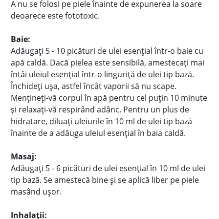
A nu se folosi pe piele înainte de expunerea la soare
deoarece este fototoxic.
Baie:
Adăugați 5 - 10 picături de ulei esențial într-o baie cu
apă caldă. Dacă pielea este sensibilă, amestecați mai
întâi uleiul esențial într-o linguriță de ulei tip bază.
Închideți ușa, astfel încât vaporii să nu scape.
Mențineți-vă corpul în apă pentru cel puțin 10 minute
și relaxați-vă respirând adânc. Pentru un plus de
hidratare, diluați uleiurile în 10 ml de ulei tip bază
înainte de a adăuga uleiul esențial în baia caldă.
Masaj:
Adăugați 5 - 6 picături de ulei esențial în 10 ml de ulei
tip bază. Se amestecă bine și se aplică liber pe piele
masând ușor.
Inhalații: