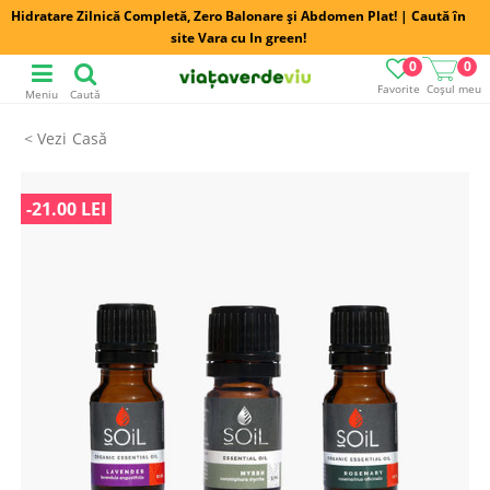
Hidratare Zilnică Completă, Zero Balonare și Abdomen Plat! | Caută în
site Vara cu In green!
0
0
Favorite
Coșul meu
Meniu
Caută
Casă
-21.00 LEI