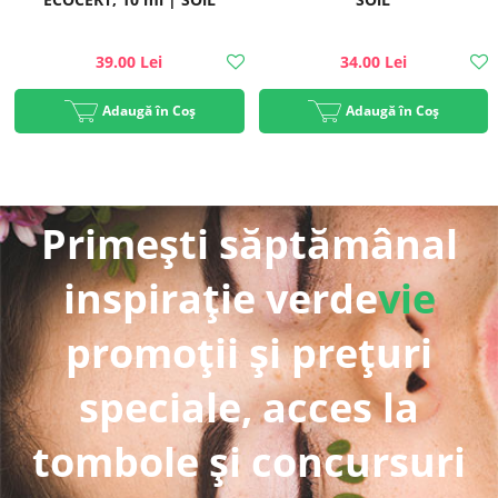
39.00 Lei
34.00 Lei
Adaugă în Coș
Adaugă în Coș
Primești săptămânal
inspirație verde
vie
promoții și prețuri
speciale, acces la
tombole și concursuri