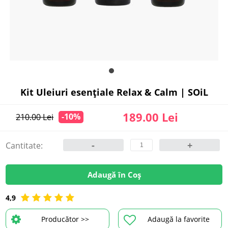
Kit Uleiuri esențiale Relax & Calm | SOiL
189.00 Lei
-10%
210.00 Lei
-
+
Cantitate:
Adaugă în Coș
4,9
Producător >>
Adaugă la favorite