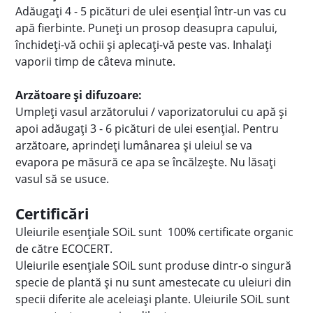
Adăugați 4 - 5 picături de ulei esențial într-un vas cu
apă fierbinte. Puneți un prosop deasupra capului,
închideți-vă ochii și aplecați-vă peste vas. Inhalați
vaporii timp de câteva minute.
Arzătoare și difuzoare:
Umpleți vasul arzătorului / vaporizatorului cu apă și
apoi adăugați 3 - 6 picături de ulei esențial. Pentru
arzătoare, aprindeți lumânarea și uleiul se va
evapora pe măsură ce apa se încălzește. Nu lăsați
vasul să se usuce.
Certificări
Uleiurile esențiale SOiL sunt 100% certificate organic
de către ECOCERT.
Uleiurile esențiale SOiL sunt produse dintr-o singură
specie de plantă și nu sunt amestecate cu uleiuri din
specii diferite ale aceleiași plante. Uleiurile SOiL sunt