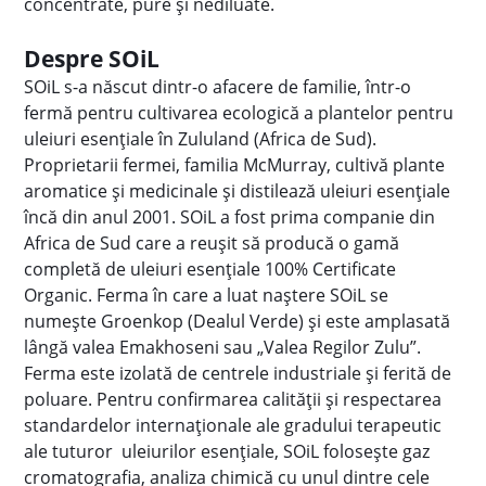
concentrate, pure și nediluate.
Despre SOiL
SOiL s-a născut dintr-o afacere de familie, într-o
fermă pentru cultivarea ecologică a plantelor pentru
uleiuri esențiale în Zululand (Africa de Sud).
Proprietarii fermei, familia McMurray, cultivă plante
aromatice și medicinale și distilează uleiuri esențiale
încă din anul 2001. SOiL a fost prima companie din
Africa de Sud care a reușit să producă o gamă
completă de uleiuri esențiale 100% Certificate
Organic. Ferma în care a luat naștere SOiL se
numește Groenkop (Dealul Verde) și este amplasată
lângă valea Emakhoseni sau „Valea Regilor Zulu”.
Ferma este izolată de centrele industriale și ferită de
poluare. Pentru confirmarea calității și respectarea
standardelor internaționale ale gradului terapeutic
ale tuturor uleiurilor esențiale, SOiL folosește gaz
cromatografia, analiza chimică cu unul dintre cele