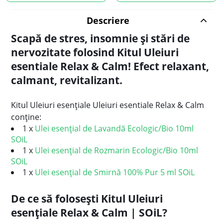
Descriere
Scapă de stres, insomnie și stări de
nervozitate folosind Kitul Uleiuri
esentiale Relax & Calm! Efect relaxant,
calmant, revitalizant.
Kitul Uleiuri esențiale
Uleiuri esentiale Relax & Calm
conține:
1 x
Ulei esenţial de Lavandă Ecologic/Bio 10ml
SOiL
1 x
Ulei esenţial de Rozmarin Ecologic/Bio 10ml
SOiL
1 x
Ulei esențial de Smirnă 100% Pur 5 ml SOiL
De ce să folosești Kitul Uleiuri
esențiale Relax & Calm | SOiL?