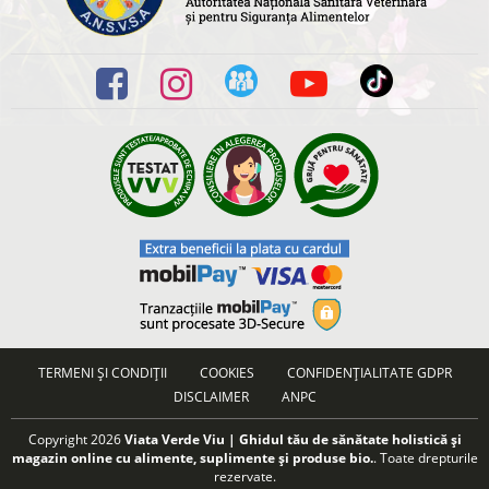
TERMENI ȘI CONDIȚII
COOKIES
CONFIDENȚIALITATE GDPR
DISCLAIMER
ANPC
Copyright 2026
Viata Verde Viu | Ghidul tău de sănătate holistică și
magazin online cu alimente, suplimente și produse bio.
. Toate drepturile
rezervate.