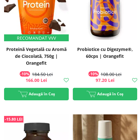
Proteină Vegetală cu Aromă
Probiotice cu Digezyme®,
de Ciocolată, 750g |
60cps | Orangefit
Orangefit
-10%
184.50 Lei
-10%
108.00 Lei
166.00 Lei
97.20 Lei
Adaugă în Coș
Adaugă în Coș
-15.80 LEI