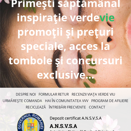
Primești săptămânal
inspirație verde
vie
promoții și prețuri
speciale, acces la
tombole și concursuri
exclusive...
DESPRE NOI
FORMULAR RETUR
RECENZII VIAȚA VERDE VIU
URMĂREȘTE COMANDA
HAI ÎN COMUNITATEA VVV
PROGRAM DE AFILIERE
RECICLEAZĂ
ÎNTREBĂRI FRECVENTE
CONTACT