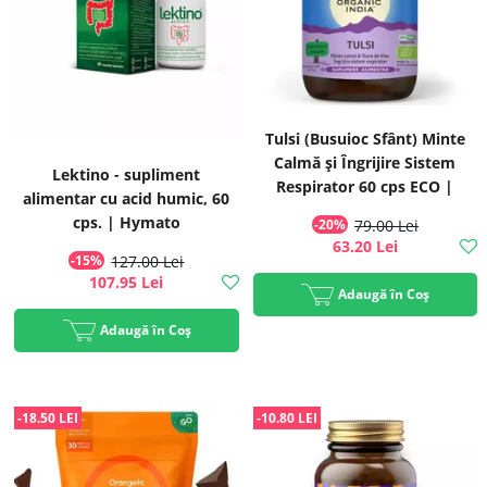
Tulsi (Busuioc Sfânt) Minte
Calmă și Îngrijire Sistem
Lektino - supliment
Respirator 60 cps ECO |
alimentar cu acid humic, 60
Organic India
cps. | Hymato
-20%
79.00 Lei
63.20 Lei
-15%
127.00 Lei
107.95 Lei
Adaugă în Coș
Adaugă în Coș
-18.50 LEI
-10.80 LEI