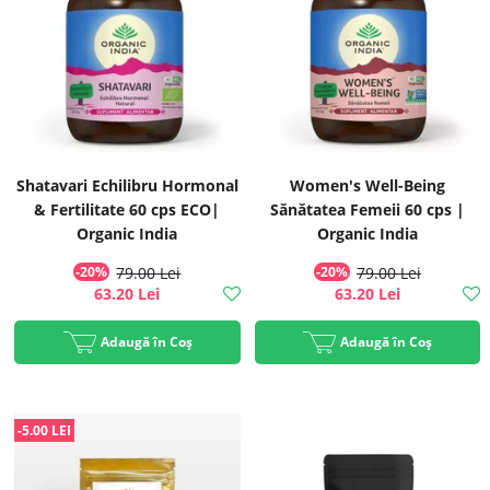
Shatavari Echilibru Hormonal
Women's Well-Being
& Fertilitate 60 cps ECO|
Sănătatea Femeii 60 cps |
Organic India
Organic India
-20%
79.00 Lei
-20%
79.00 Lei
63.20 Lei
63.20 Lei
Adaugă în Coș
Adaugă în Coș
-5.00 LEI