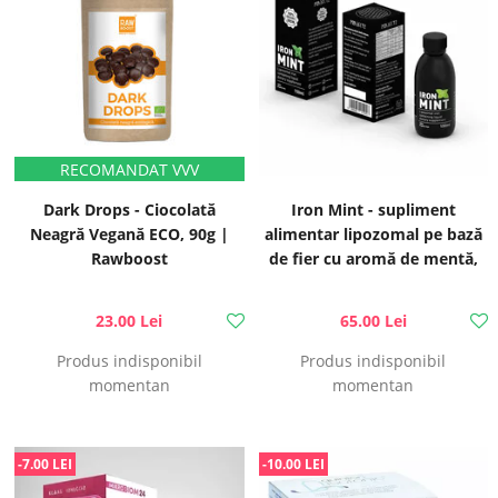
Dark Drops - Ciocolată
Iron Mint - supliment
Neagră Vegană ECO, 90g |
alimentar lipozomal pe bază
Rawboost
de fier cu aromă de mentă,
150ml | Hymato
23.00 Lei
65.00 Lei
Produs indisponibil
Produs indisponibil
momentan
momentan
-7.00 LEI
-10.00 LEI