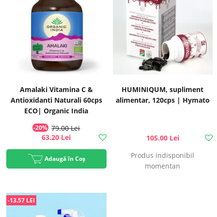
Amalaki Vitamina C &
HUMINIQUM, supliment
Antioxidanti Naturali 60cps
alimentar, 120cps | Hymato
ECO| Organic India
-20%
79.00 Lei
63.20 Lei
105.00 Lei
Produs indisponibil
Adaugă în Coș
momentan
-13.57 LEI