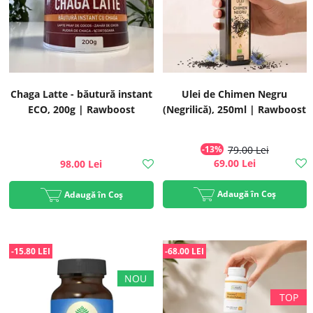
Chaga Latte - băutură instant
Ulei de Chimen Negru
ECO, 200g | Rawboost
(Negrilică), 250ml | Rawboost
-13%
79.00 Lei
69.00 Lei
98.00 Lei
Adaugă în Coș
Adaugă în Coș
-15.80 LEI
-68.00 LEI