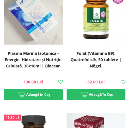
Plasma Marină Izotonică -
Folat (Vitamina B9),
Energie, Hidratare și Nutriție
Quatrefolic®, 50 tablete |
Celulară, 30x10ml | Biocean
Nôgel.
130.00 Lei
82.00 Lei
Adaugă în Coș
Adaugă în Coș
-15.80 LEI