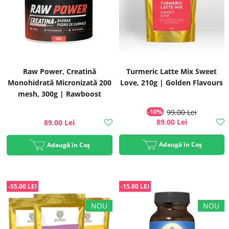
Raw Power, Creatină
Turmeric Latte Mix Sweet
Monohidrată Micronizată 200
Love, 210g | Golden Flavours
mesh, 300g | Rawboost
-10%
99.00 Lei
89.00 Lei
89.00 Lei
Adaugă în Coș
Adaugă în Coș
-55.00 LEI
-15.80 LEI