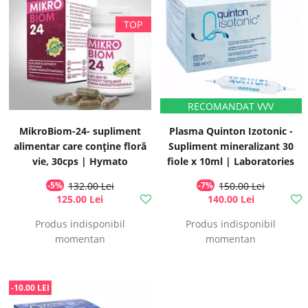
MikroBiom-24- supliment
Plasma Quinton Izotonic -
alimentar care conține floră
Supliment mineralizant 30
vie, 30cps | Hymato
fiole x 10ml | Laboratories
Quinton
-5%
132.00 Lei
-7%
150.00 Lei
125.00 Lei
140.00 Lei
Produs indisponibil
Produs indisponibil
momentan
momentan
-10.00 LEI