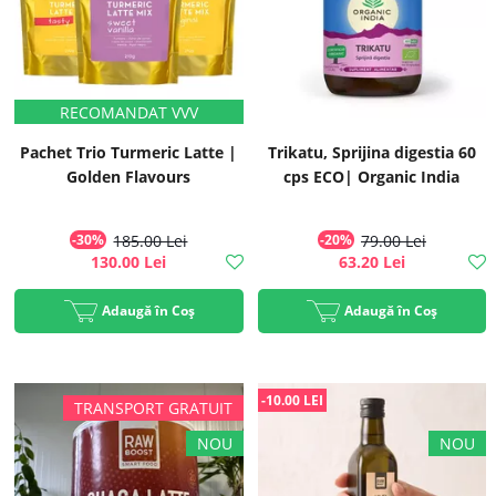
Pachet Trio Turmeric Latte |
Trikatu, Sprijina digestia 60
Golden Flavours
cps ECO| Organic India
-30%
185.00 Lei
-20%
79.00 Lei
130.00 Lei
63.20 Lei
Adaugă în Coș
Adaugă în Coș
-10.00 LEI