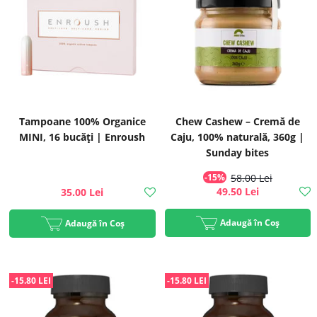
Tampoane 100% Organice
Chew Cashew – Cremă de
MINI, 16 bucăți | Enroush
Caju, 100% naturală, 360g |
Sunday bites
-15%
58.00 Lei
49.50 Lei
35.00 Lei
Adaugă în Coș
Adaugă în Coș
-15.80 LEI
-15.80 LEI