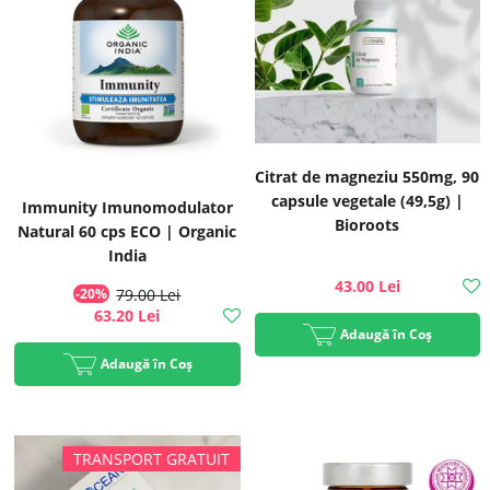
Citrat de magneziu 550mg, 90
capsule vegetale (49,5g) |
Immunity Imunomodulator
Bioroots
Natural 60 cps ECO | Organic
India
43.00 Lei
-20%
79.00 Lei
63.20 Lei
Adaugă în Coș
Adaugă în Coș