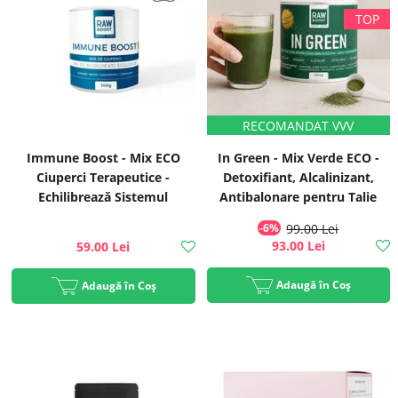
Immune Boost - Mix ECO
In Green - Mix Verde ECO -
Ciuperci Terapeutice -
Detoxifiant, Alcalinizant,
Echilibrează Sistemul
Antibalonare pentru Talie
Imunitar, 100g | Rawboost
Suplă, 200g, #1 Best Seller |
-6%
99.00 Lei
Rawboost
93.00 Lei
59.00 Lei
Adaugă în Coș
Adaugă în Coș