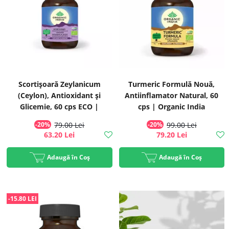
Scortișoară Zeylanicum
Turmeric Formulă Nouă,
(Ceylon), Antioxidant și
Antiinflamator Natural, 60
Glicemie, 60 cps ECO |
cps | Organic India
Organic India
-20%
79.00 Lei
-20%
99.00 Lei
63.20 Lei
79.20 Lei
Adaugă în Coș
Adaugă în Coș
-15.80 LEI