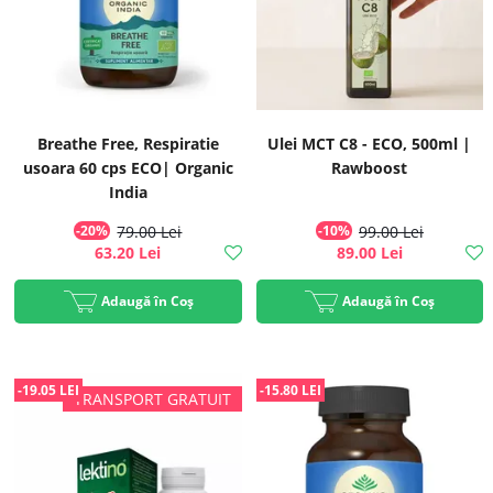
Breathe Free, Respiratie
Ulei MCT C8 - ECO, 500ml |
usoara 60 cps ECO| Organic
Rawboost
India
-20%
79.00 Lei
-10%
99.00 Lei
63.20 Lei
89.00 Lei
Adaugă în Coș
Adaugă în Coș
-19.05 LEI
-15.80 LEI