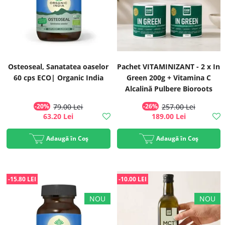
Osteoseal, Sanatatea oaselor
Pachet VITAMINIZANT - 2 x In
60 cps ECO| Organic India
Green 200g + Vitamina C
Alcalină Pulbere Bioroots
-20%
79.00 Lei
-26%
257.00 Lei
63.20 Lei
189.00 Lei
Adaugă în Coș
Adaugă în Coș
-15.80 LEI
-10.00 LEI