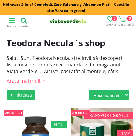
Hidratare Zilnică Completă, Zero Balonare și Abdomen Plat! | Caută în
site Vara cu In green!
0
0
Favorite
Coșul meu
Meniu
Caută
Teodora Necula`s shop
Salut! Sunt Teodora Necula, și te invit să descoperi
lista mea de produse recomandate din magazinul
Viața Verde Viu. Aici vei găsi atât alimentele, cât și
vitaminele și mineralele necesare unui stil de viață
Arata mai mult
sănătos.
Aruncă o privire la produsele mele preferate mai jos!
Filtrează
Folosește codul TEODORA10 pentru o reducere
suplimentară de 10% la produsele cu preț întreg!
---
-15.80 LEI
-19.00 LEI
Teodora Necula este tehnician nutritionist, consilier
hormonal, abosolventa a masterului de Nutritie si
Remodelare corporala din cadrul Facultatii UNEFS