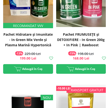
Pachet Hidratare și Imunitate
Pachet FRUMUSEȚE și
- In Green Mix Verde și
DETOXIFIERE - In Green 200g
Plasma Marină Hypertonică
+ In Pink | Rawboost
Biocean
-13%
229.00 Lei
-15%
198.00 Lei
199.00 Lei
168.00 Lei
Adaugă în Coș
Adaugă în Coș
-10.00 LEI