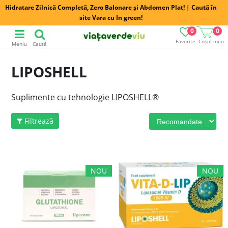
Hidratare Zilnică Completă, Zero Balonare și Abdomen Plat! | Caută în
site Vara cu In green!
0
0
Favorite
Coșul meu
Meniu
Caută
LIPOSHELL
Suplimente cu tehnologie LIPOSHELL®
Filtrează