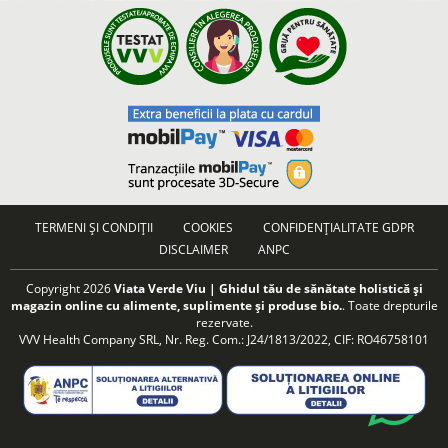
TERMENI ȘI CONDIȚII
COOKIES
CONFIDENȚIALITATE GDPR
DISCLAIMER
ANPC
Copyright 2026
Viata Verde Viu | Ghidul tău de sănătate holistică și
magazin online cu alimente, suplimente și produse bio.
. Toate drepturile
rezervate.
VVV Health Company SRL, Nr. Reg. Com.: J24/1813/2022, CIF: RO46758101