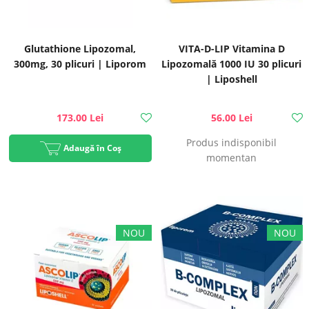
Glutathione Lipozomal,
VITA-D-LIP Vitamina D
300mg, 30 plicuri | Liporom
Lipozomală 1000 IU 30 plicuri
| Liposhell
173.00 Lei
56.00 Lei
Produs indisponibil
Adaugă în Coș
momentan