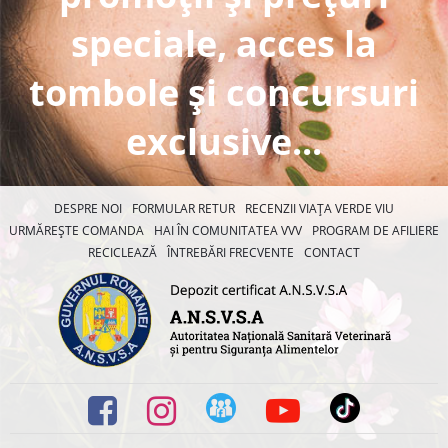
speciale, acces la
tombole și concursuri
exclusive...
DESPRE NOI
FORMULAR RETUR
RECENZII VIAȚA VERDE VIU
URMĂREȘTE COMANDA
HAI ÎN COMUNITATEA VVV
PROGRAM DE AFILIERE
RECICLEAZĂ
ÎNTREBĂRI FRECVENTE
CONTACT