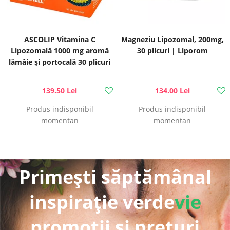
ASCOLIP Vitamina C
Magneziu Lipozomal, 200mg,
Lipozomală 1000 mg aromă
30 plicuri | Liporom
lămâie și portocală 30 plicuri
| Liposhell
139.50 Lei
134.00 Lei
Produs indisponibil
Produs indisponibil
momentan
momentan
Primești săptămânal
inspirație verde
vie
promoții și prețuri