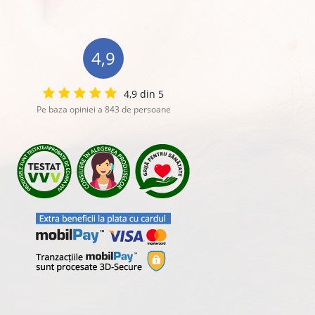
4,9
4,9 din 5
Pe baza opiniei a 843 de persoane