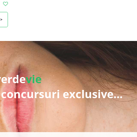
>>
verde
vie
 concursuri exclusive...