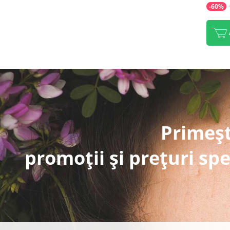
-60%
Primeșt
promoții și prețuri spe