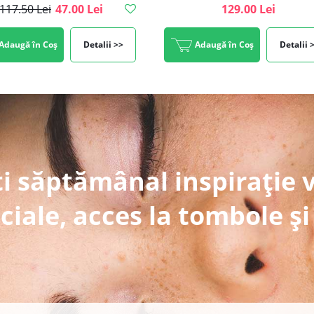
117.50 Lei
47.00 Lei
129.00 Lei
Adaugă în Coș
Detalii >>
Adaugă în Coș
Detalii 
i săptămânal inspirație 
ciale, acces la tombole și