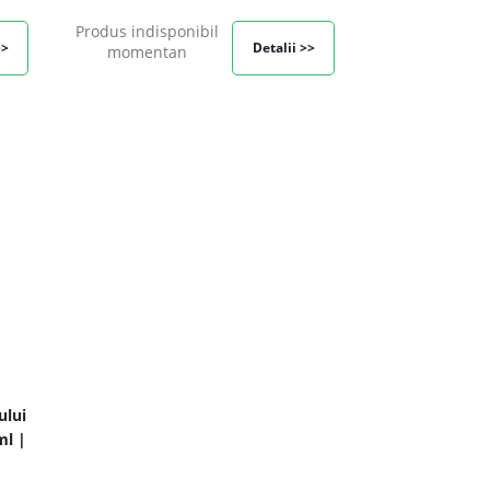
Produs indisponibil
>>
Detalii >>
momentan
ului
ml |