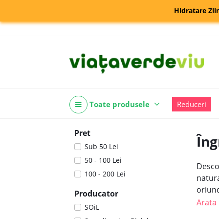
Hidratare Zil
Toate produsele
Reduceri
Pret
Îng
Sub 50 Lei
50 - 100 Lei
Desco
100 - 200 Lei
natur
oriun
Producator
Arata
SOiL