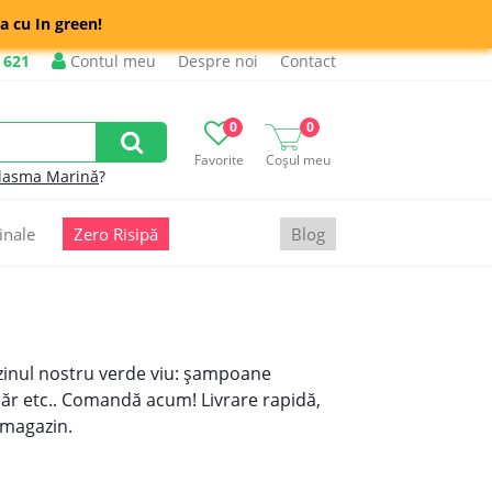
a cu In green!
 621
Contul meu
Despre noi
Contact
0
0
Favorite
Coșul meu
lasma Marină
?
inale
Zero Risipă
Blog
zinul nostru verde viu: șampoane
ăr etc.. Comandă acum! Livrare rapidă,
magazin.