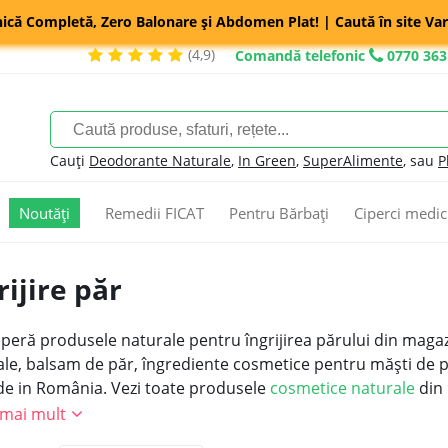
nică Completă, Zero Balonare și Abdomen Plat! | Caută în site Var
(4,9)
Comandă telefonic
0770 363
Cauți
Deodorante Naturale
,
In Green
,
SuperAlimente
, sau
P
Noutăți
Remedii FICAT
Pentru Bărbați
Ciperci medic
rijire păr
peră produsele naturale pentru îngrijirea părului din maga
ale, balsam de păr, îngrediente cosmetice pentru măști de p
de in România.
Vezi toate produsele
cosmetice naturale
din 
 mai mult