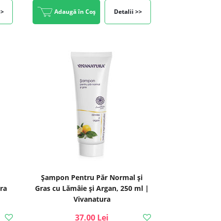
>>
Adaugă în Coș
Detalii >>
Șampon Pentru Păr Normal și
ra
Gras cu Lămâie și Argan, 250 ml |
Vivanatura
37.00 Lei