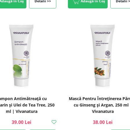
Adaugă în Coș
Detalii >>
Adaugă în Coș
Detalii 
ampon Antimătreață cu
Mască Pentru Întreţinerea Păr
rin și Ulei de Tea Tree, 250
cu Ginseng și Argan, 250 ml 
ml | Vivanatura
Vivanatura
39.00 Lei
38.00 Lei