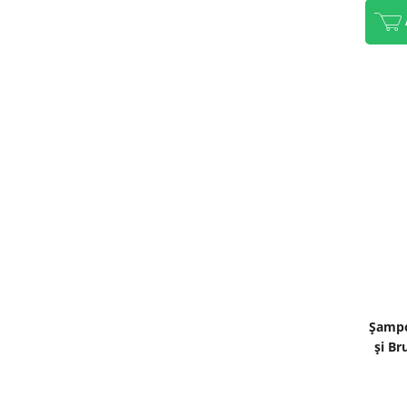
Șampo
și Br