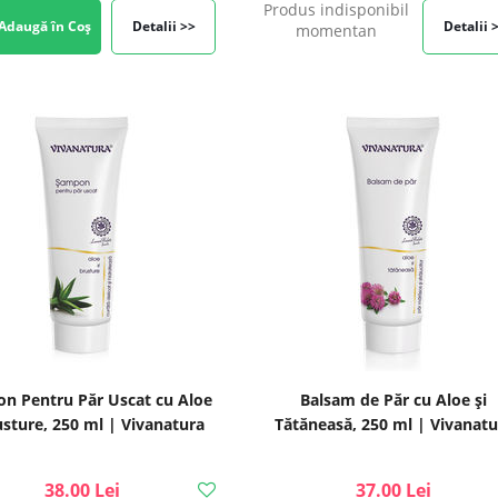
Produs indisponibil
Adaugă în Coș
Detalii >>
Detalii 
momentan
n Pentru Păr Uscat cu Aloe
Balsam de Păr cu Aloe și
usture, 250 ml | Vivanatura
Tătăneasă, 250 ml | Vivanatu
38.00 Lei
37.00 Lei