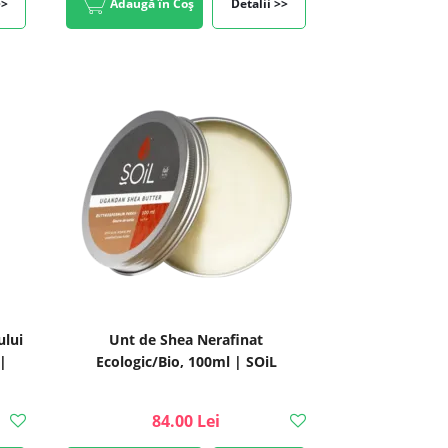
>>
Adaugă în Coș
Detalii >>
ului
Unt de Shea Nerafinat
|
Ecologic/Bio, 100ml | SOiL
84.00 Lei