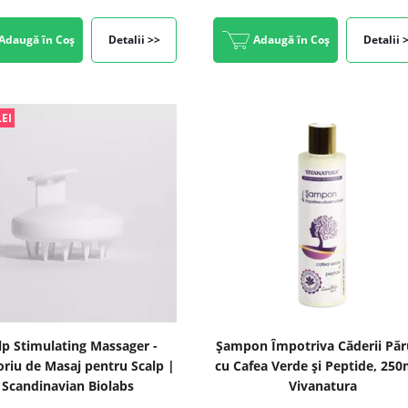
Adaugă în Coș
Detalii >>
Adaugă în Coș
Detalii 
LEI
lp Stimulating Massager -
Șampon Împotriva Căderii Păr
riu de Masaj pentru Scalp |
cu Cafea Verde și Peptide, 250
Scandinavian Biolabs
Vivanatura