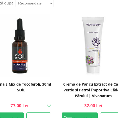
ză după:
na E Mix de Tocoferoli, 30ml
Cremă de Păr cu Extract de Ca
| SOiL
Verde și Petrol Împotriva Căde
Părului | Vivanatura
77.00 Lei
32.00 Lei