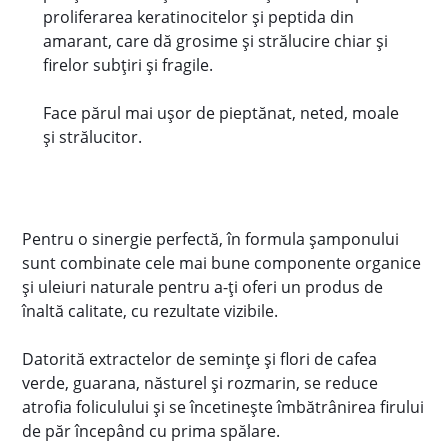
proliferarea keratinocitelor și peptida din
amarant, care dă grosime și strălucire chiar și
firelor subțiri și fragile.
Face părul mai ușor de pieptănat, neted, moale
și strălucitor.
Pentru o sinergie perfectă, în formula șamponului
sunt combinate cele mai bune componente organice
și uleiuri naturale pentru a-ți oferi un produs de
înaltă calitate, cu rezultate vizibile.
Datorită extractelor de semințe și flori de cafea
verde, guarana, năsturel și rozmarin, se reduce
atrofia foliculului și se încetinește îmbătrânirea firului
de păr începând cu prima spălare.