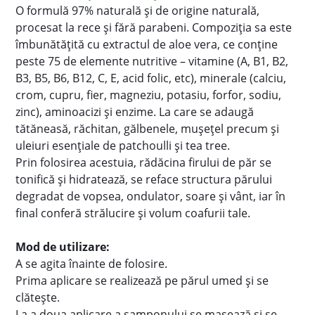
O formulă 97% naturală şi de origine naturală,
procesat la rece și fără parabeni. Compoziția sa este
îmbunătățită cu extractul de aloe vera, ce conține
peste 75 de elemente nutritive – vitamine (A, B1, B2,
B3, B5, B6, B12, C, E, acid folic, etc), minerale (calciu,
crom, cupru, fier, magneziu, potasiu, forfor, sodiu,
zinc), aminoacizi și enzime. La care se adaugă
tătăneasă, răchitan, gălbenele, mușețel precum și
uleiuri esențiale de patchoulli și tea tree.
Prin folosirea acestuia, rădăcina firului de păr se
tonifică și hidratează, se reface structura părului
degradat de vopsea, ondulator, soare și vânt, iar în
final conferă strălucire și volum coafurii tale.
Mod de utilizare:
A se agita înainte de folosire.
Prima aplicare se realizează pe părul umed și se
clătește.
La a doua aplicare a șamponului se masează și se