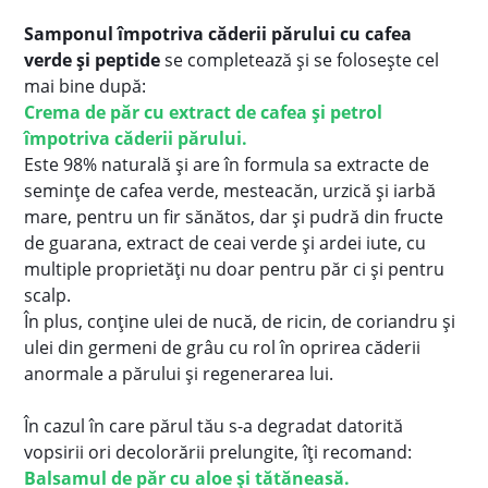
Samponul împotriva căderii părului cu cafea
verde și peptide
se completează și se folosește cel
mai bine după:
Crema de păr cu extract de cafea și petrol
împotriva căderii părului.
Este 98% naturală și are în formula sa extracte de
semințe de cafea verde, mesteacăn, urzică și iarbă
mare, pentru un fir sănătos, dar și pudră din fructe
de guarana, extract de ceai verde și ardei iute, cu
multiple proprietăți nu doar pentru păr ci și pentru
scalp.
În plus, conține ulei de nucă, de ricin, de coriandru și
ulei din germeni de grâu cu rol în oprirea căderii
anormale a părului și regenerarea lui.
În cazul în care părul tău s-a degradat datorită
vopsirii ori decolorării prelungite, îți recomand:
Balsamul de păr cu aloe şi tătăneasă.