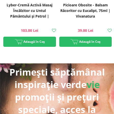
Lyber-Cremă Activă Masaj
Picioare Obosite - Balsam
Încălzitor cu Untul
Răcoritor cu Eucalipt, 75ml |
Pământului și Petrol |
Vivanatura
Vivanatura
103.00 Lei
39.00 Lei
Adaugă în Coș
Adaugă în Coș
Primești săptămânal
inspirație verde
vie
promoții și prețuri
speciale, acces la