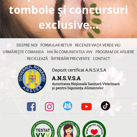
tombole și concursuri
exclusive...
DESPRE NOI
FORMULAR RETUR
RECENZII VIAȚA VERDE VIU
URMĂREȘTE COMANDA
HAI ÎN COMUNITATEA VVV
PROGRAM DE AFILIERE
RECICLEAZĂ
ÎNTREBĂRI FRECVENTE
CONTACT