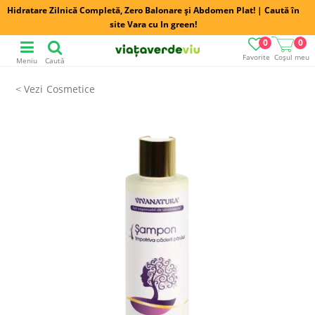
Hidratare Zilnică Completă, Zero Balonare și Abdomen Plat! | Caută în
site Vara cu In green!
0
0
Favorite
Coșul meu
Meniu
Caută
Cosmetice