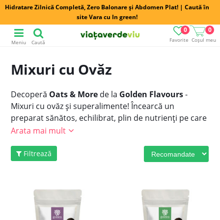
Hidratare Zilnică Completă, Zero Balonare și Abdomen Plat! | Caută în
site Vara cu In green!
0
0
Favorite
Coșul meu
Meniu
Caută
Mixuri cu Ovăz
Decoperă
Oats & More
de la
Golden Flavours
-
Mixuri cu ovăz și superalimente! Încearcă un
preparat sănătos, echilibrat, plin de nutrienți pe care
îl poți savura oricând! La micul dejun, prânz, cină,
Arata mai mult
gustare sau când vrei tu!
Filtrează