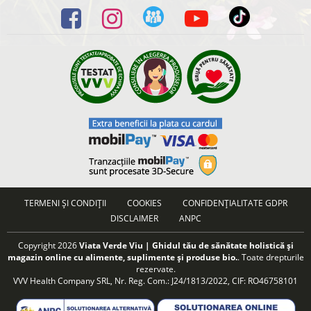
TERMENI ȘI CONDIȚII
COOKIES
CONFIDENȚIALITATE GDPR
DISCLAIMER
ANPC
Copyright 2026
Viata Verde Viu | Ghidul tău de sănătate holistică și
magazin online cu alimente, suplimente și produse bio.
. Toate drepturile
rezervate.
VVV Health Company SRL, Nr. Reg. Com.: J24/1813/2022, CIF: RO46758101