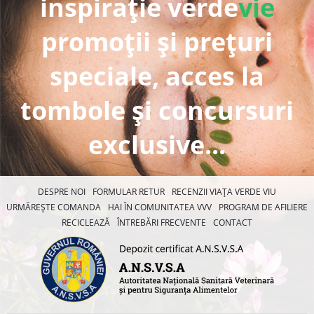
inspirație verde
vie
promoții și prețuri
speciale, acces la
tombole și concursuri
exclusive...
DESPRE NOI
FORMULAR RETUR
RECENZII VIAȚA VERDE VIU
URMĂREȘTE COMANDA
HAI ÎN COMUNITATEA VVV
PROGRAM DE AFILIERE
RECICLEAZĂ
ÎNTREBĂRI FRECVENTE
CONTACT