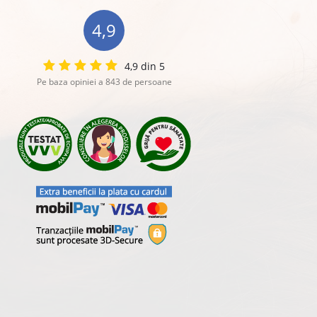
4,9
4,9 din 5
Pe baza opiniei a 843 de persoane