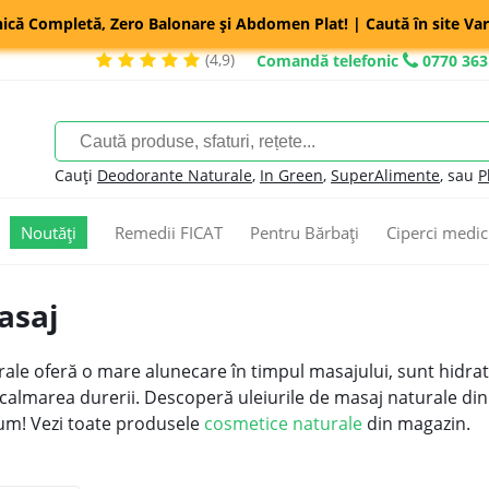
nică Completă, Zero Balonare și Abdomen Plat! | Caută în site Var
(4,9)
Comandă telefonic
0770 363
Cauți
Deodorante Naturale
,
In Green
,
SuperAlimente
, sau
P
Noutăți
Remedii FICAT
Pentru Bărbați
Ciperci medic
asaj
rale oferă o mare alunecare în timpul masajului, sunt hidrat
i calmarea durerii. Descoperă uleiurile de masaj naturale di
m! Vezi toate produsele
cosmetice naturale
din magazin.