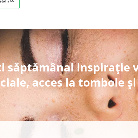
etalii >>
i săptămânal inspirație 
ciale, acces la tombole și