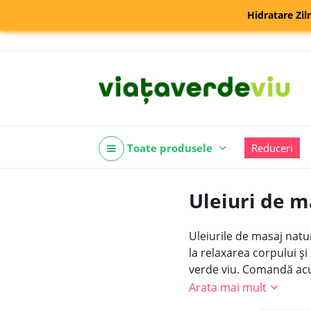
Hidratare Zil
Toate produsele
Reduceri
Uleiuri de m
Uleiurile de masaj natu
la relaxarea corpului ș
verde viu.
Comandă acu
Arata mai mult