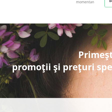
D
momentan
Primeșt
promoții și prețuri spe