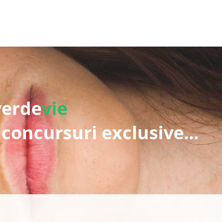
verde
vie
 concursuri exclusive...