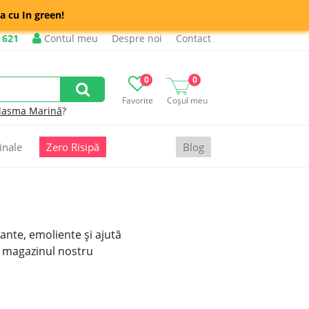
a cu In green!
 621
Contul meu
Despre noi
Contact
0
0
Favorite
Coșul meu
lasma Marină
?
inale
Zero Risipă
Blog
ante, emoliente și ajută
n magazinul nostru