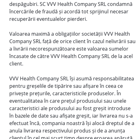
despăgubiri. SC VVV Health Company SRL condamnă
încercările de fraudă și acordă tot sprijinul necesar
recuperării eventualelor pierderi.
Valoarea maximă a obligațiilor societății VVV Health
Company SRL față de orice client în cazul nelivrării sau
a livrării necorespunzătoare este valoarea sumelor
încasate de către VVV Health Company SRL de la acel
client.
VVV Health Company SRL își asumă responsabilitatea
pentru greșelile de tipărire sau afișare în ceea ce
privește prețurile, caracteristicile produselor. În
eventualitatea în care prețul produsului sau unele
caracteristici ale produsului au fost greșit introduse
în bazele de date sau afișate greșit, iar livrarea nu s-a
efectuat încă, compania noastră își alocă dreptul de a
anula livrarea respectivului produs și de a anunța
clientul în cel mai scurt timp despre eroarea apărută.