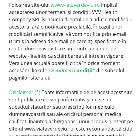
Folosirea site-ului
www.viataverdeviu.ro
implică
acceptarea unor termeni și condiții. VVV Health
Company SRL își asumă dreptul de a aduce modificări
acestora fără o notificare prealabilă. În cazul unor
modificări semnificative, vă vom notifica prin e-mail
(trimis la adresa de e-mail pe care ați specificat-o în
contul dumneavoastră) sau printr-un anunț pe
website - înainte ca schimbarea să intre în vigoare.
Versiunea actuală poate fi citită în orice moment
accesând linkul
"
Termeni și condiții
"
din subsolul
paginilor site-ului.
Disclaimer (*)
Toate informațiile de pe acest acest site
sunt publicate cu scop informativ și nu se pot
substitui sfaturilor sau prescripțiilor medicului
dumneavoastră sau ale oricărui personal medical
calificat. Înaintea achiziţionării unui produs prezent pe
site-ul www.viataverdeviu.ro, este recomandat să citiți