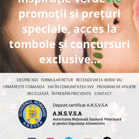
promoții și prețuri
speciale, acces la
tombole și concursuri
exclusive...
DESPRE NOI
FORMULAR RETUR
RECENZII VIAȚA VERDE VIU
URMĂREȘTE COMANDA
HAI ÎN COMUNITATEA VVV
PROGRAM DE AFILIERE
RECICLEAZĂ
ÎNTREBĂRI FRECVENTE
CONTACT