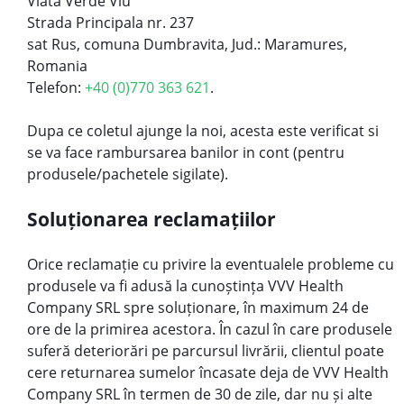
Viata Verde Viu
Strada Principala nr. 237
sat Rus, comuna Dumbravita, Jud.: Maramures,
Romania
Telefon:
+40 (0)770 363 621
.
Dupa ce coletul ajunge la noi, acesta este verificat si
se va face rambursarea banilor in cont (pentru
produsele/pachetele sigilate).
Soluționarea reclamațiilor
Orice reclamație cu privire la eventualele probleme cu
produsele va fi adusă la cunoștința VVV Health
Company SRL spre soluționare, în maximum 24 de
ore de la primirea acestora. În cazul în care produsele
suferă deteriorări pe parcursul livrării, clientul poate
cere returnarea sumelor încasate deja de VVV Health
Company SRL în termen de 30 de zile, dar nu și alte