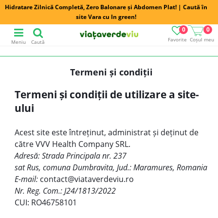
Hidratare Zilnică Completă, Zero Balonare și Abdomen Plat! | Caută în
site Vara cu In green!
0
0
Favorite
Coșul meu
Meniu
Caută
Termeni și condiții
Termeni și condiții de utilizare a site-
ului
Acest site este întreținut, administrat și deținut de
către VVV Health Company SRL.
Adresă: S
trada Principala nr. 237
sat Rus, comuna Dumbravita, Jud.: Maramures, Romania
E-mail:
contact@viataverdeviu.ro
Nr. Reg. Com.: J24/1813/2022
CUI: RO46758101