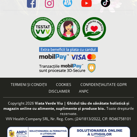
TERMENI ȘI CONDIȚII
COOKIES
CONFIDENȚIALITATE GDPR
DISCLAIMER
ANPC
Copyright 2026
Viata Verde Viu | Ghidul tău de sănătate holistică și
magazin online cu alimente, suplimente și produse bio.
. Toate drepturile
rezervate.
VVV Health Company SRL, Nr. Reg. Com.: J24/1813/2022, CIF: RO46758101