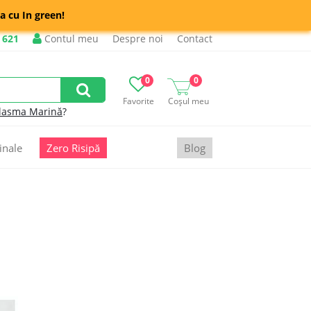
a cu In green!
 621
Contul meu
Despre noi
Contact
0
0
Favorite
Coșul meu
lasma Marină
?
inale
Zero Risipă
Blog