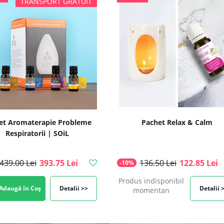
et Aromaterapie Probleme
Pachet Relax & Calm
Respiratorii | SOiL
439.00 Lei
393.75 Lei
136.50 Lei
122.85 Lei
-10%
Produs indisponibil
Adaugă în Coș
Detalii >>
Detalii 
momentan