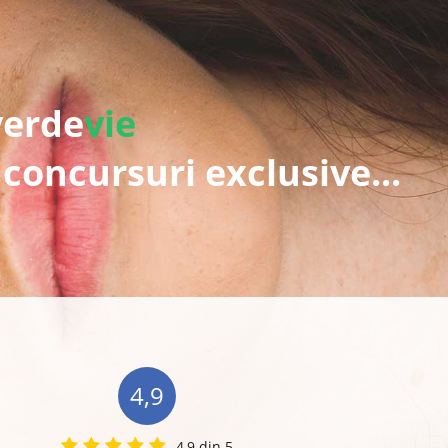
verde
vie
 concursuri exclusive...
4,9
4,9 din 5