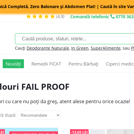
nică Completă, Zero Balonare și Abdomen Plat! | Caută în site Var
(4,9)
Comandă telefonic
0770 363
Cauți
Deodorante Naturale
,
In Green
,
SuperAlimente
, sau
P
Noutăți
Remedii FICAT
Pentru Bărbați
Ciperci medic
douri FAIL PROOF
i cu care nu poți da greș, atent alese pentru orice ocazie!
ză după:
LEI
-13.65 LEI