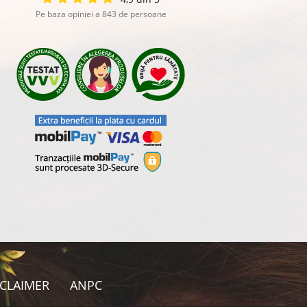
Pe baza opiniei a 843 de persoane
SCLAIMER
ANPC