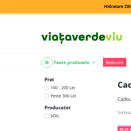
Hidratare Zil
Toate produsele
Reduceri
Pret
Ca
100 - 200 Lei
Peste 300 Lei
Cadour
Producator
Sortea
SOiL
-45.25 