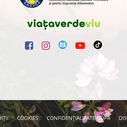
IȚII
COOKIES
CONFIDENȚIALITATE GDPR
DI