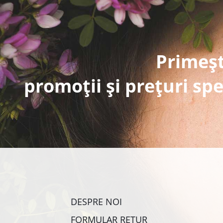
Primeșt
promoții și prețuri spe
DESPRE NOI
FORMULAR RETUR