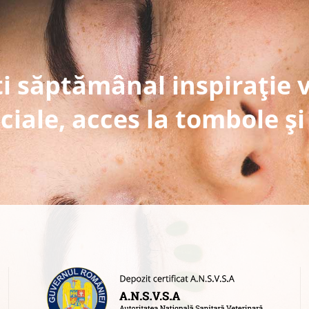
i săptămânal inspirație 
ciale, acces la tombole și