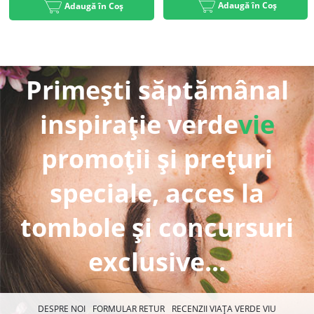
Adaugă în Coș
Adaugă în Coș
Primești săptămânal
inspirație verde
vie
promoții și prețuri
speciale, acces la
tombole și concursuri
exclusive...
DESPRE NOI
FORMULAR RETUR
RECENZII VIAȚA VERDE VIU