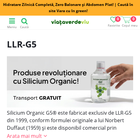
Hidratare Zilnică Completă, Zero Balonare și Abdomen Plat! | Caută în
site Vara cu In green!
0
0
Favorite
Coșul meu
Meniu
Caută
LLR-G5
Silicium Organic G5® este fabricat exclusiv de LLR-G5
din 1999, conform formulei originale a lui Norbert
Duffaut (1959) și este disponibil comercial prin
eforturile LLR-G5 Limited.
Arata mai mult