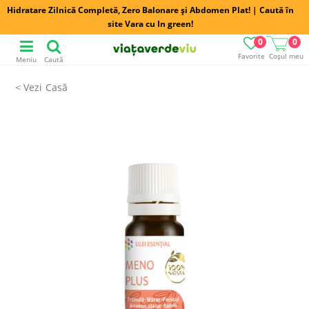
Hidratare Zilnică Completă, Zero Balonare și Abdomen Plat! | Caută în
site Vara cu In green!
0
0
Favorite
Coșul meu
Meniu
Caută
Casă