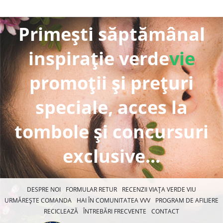
Primești săptămânal
inspirație verde
vie
promoții și prețuri
speciale, acces la
tombole și concursuri
exclusive...
DESPRE NOI
FORMULAR RETUR
RECENZII VIAȚA VERDE VIU
URMĂREȘTE COMANDA
HAI ÎN COMUNITATEA VVV
PROGRAM DE AFILIERE
RECICLEAZĂ
ÎNTREBĂRI FRECVENTE
CONTACT