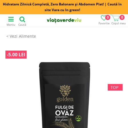
Hidratare Zilnică Completă, Zero Balonare și Abdomen Plat! | Caută în
site Vara cu In green!
0
0
Favorite
Coșul meu
Meniu
Caută
Alimente
-5.00 LEI