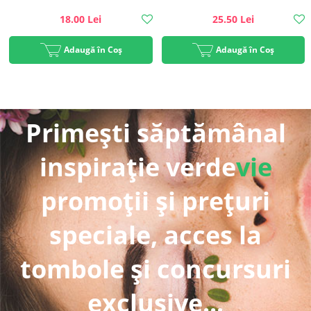
18.00 Lei
25.50 Lei
Adaugă în Coș
Adaugă în Coș
Primești săptămânal
inspirație verde
vie
promoții și prețuri
speciale, acces la
tombole și concursuri
exclusive...