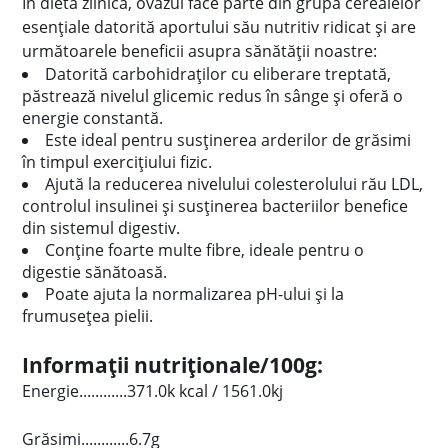
În dieta zilnică, ovăzul face parte din grupa cerealelor
esențiale datorită aportului său nutritiv ridicat și are
următoarele beneficii asupra sănătății noastre:
Datorită carbohidraților cu eliberare treptată,
păstrează nivelul glicemic redus în sânge și oferă o
energie constantă.
Este ideal pentru susținerea arderilor de grăsimi
în timpul exercițiului fizic.
Ajută la reducerea nivelului colesterolului rău LDL,
controlul insulinei și susținerea bacteriilor benefice
din sistemul digestiv.
Conține foarte multe fibre, ideale pentru o
digestie sănătoasă.
Poate ajuta la normalizarea pH-ului și la
frumusețea pielii.
Informații nutriționale/100g:
Energie............371.0k kcal / 1561.0kj
Grăsimi............6.7g