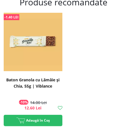
Produse recomandate
-1.40 LEI
Baton Granola cu Lămâie și
Chia, 55g | Viblance
-10%
14.00 Lei
12.60 Lei
Adaugă în Coș