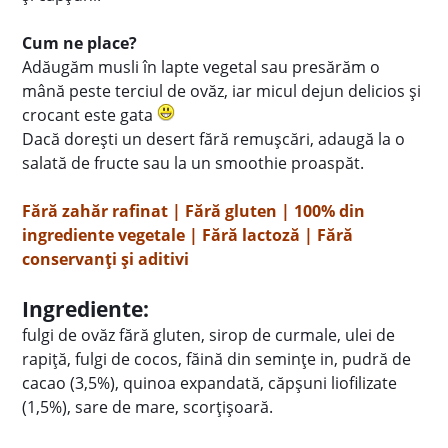
Cum ne place?
Adăugăm musli în lapte vegetal sau presărăm o
mână peste terciul de ovăz, iar micul dejun delicios și
crocant este gata
Dacă dorești un desert fără remușcări, adaugă la o
salată de fructe sau la un smoothie proaspăt.
Fără zahăr rafinat | Fără gluten | 100% din
ingrediente vegetale | Fără lactoză | Fără
conservanți și aditivi
Ingrediente:
fulgi de ovăz fără gluten, sirop de curmale, ulei de
rapiță, fulgi de cocos, făină din semințe in, pudră de
cacao (3,5%), quinoa expandată, căpșuni liofilizate
(1,5%), sare de mare, scorțișoară.