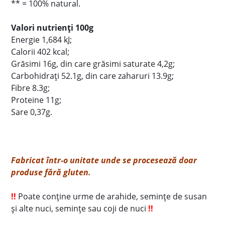
** = 100% natural.
Valori nutrienți 100g
Energie 1,684 kJ;
Calorii 402 kcal;
Grăsimi 16g, din care grăsimi saturate 4,2g;
Carbohidrați 52.1g, din care zaharuri 13.9g;
Fibre 8.3g;
Proteine 11g;
Sare 0,37g.
Fabricat într-o unitate unde se procesează doar
produse fără gluten.
!!
Poate conține urme de arahide, semințe de susan
și alte nuci, semințe sau coji de nuci
!!