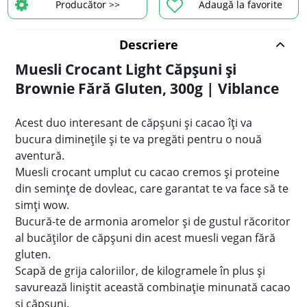
Producător >>
Adaugă la favorite
Descriere
Muesli Crocant Light Căpșuni și
Brownie Fără Gluten, 300g | Viblance
Acest duo interesant de căpșuni și cacao îți va
bucura diminețile și te va pregăti pentru o nouă
aventură.
Muesli crocant umplut cu cacao cremos și proteine ​​
din semințe de dovleac, care garantat te va face să te
simți wow.
Bucură-te de armonia aromelor și de gustul răcoritor
al bucăților de căpșuni din acest muesli vegan fără
gluten.
Scapă de grija caloriilor, de kilogramele în plus și
savurează liniștit această combinație minunată cacao
și căpșuni.