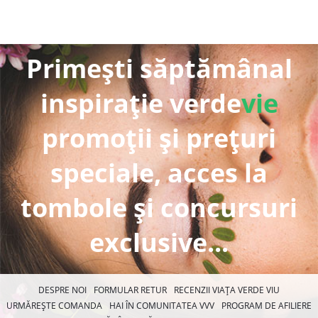
Primești săptămânal
inspirație verde
vie
promoții și prețuri
speciale, acces la
tombole și concursuri
exclusive...
DESPRE NOI
FORMULAR RETUR
RECENZII VIAȚA VERDE VIU
URMĂREȘTE COMANDA
HAI ÎN COMUNITATEA VVV
PROGRAM DE AFILIERE