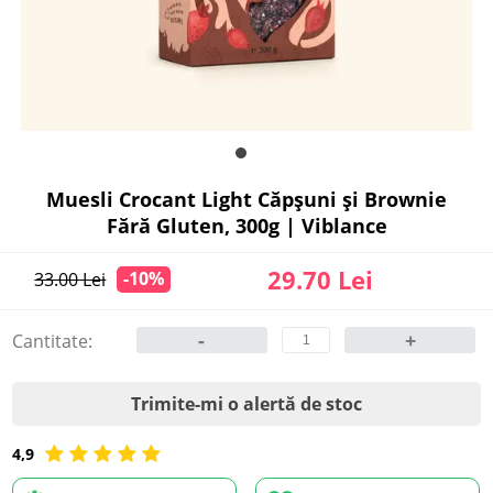
Muesli Crocant Light Căpșuni și Brownie
Fără Gluten, 300g | Viblance
29.70 Lei
-10%
33.00 Lei
-
+
Cantitate:
Trimite-mi o alertă de stoc
4,9