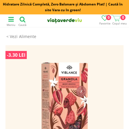
Hidratare Zilnică Completă, Zero Balonare și Abdomen Plat! | Caută în
site Vara cu In green!
0
0
Favorite
Coșul meu
Meniu
Caută
Alimente
-3.30 LEI