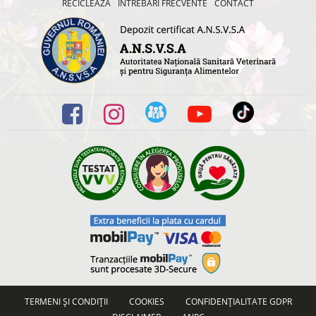
RECICLEAZĂ
ÎNTREBĂRI FRECVENTE
CONTACT
TERMENI ȘI CONDIȚII
COOKIES
CONFIDENȚIALITATE GDPR