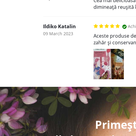
Cea mai delicioas
dimineață reușită 
Ildiko Katalin
Achi
09 March 2023
Aceste produse deli
zahăr și conservanț
Primeșt