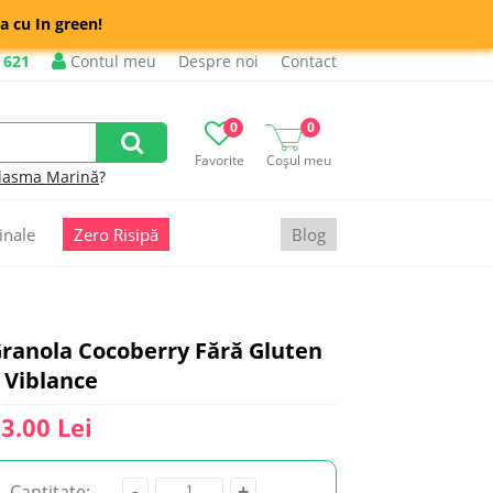
a cu In green!
 621
Contul meu
Despre noi
Contact
0
0
Favorite
Coșul meu
lasma Marină
?
inale
Zero Risipă
Blog
ranola Cocoberry Fără Gluten
 Viblance
3.00 Lei
-
+
Cantitate: