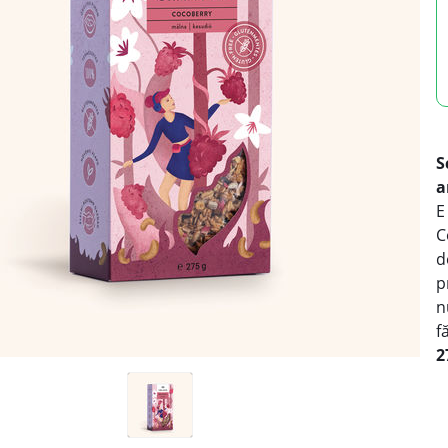
S
a
E
C
d
p
n
f
2