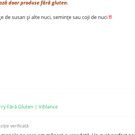
ază doar produse fără gluten.
 de susan și alte nuci, semințe sau coji de nuci
!!
ry Fără Gluten | Viblance
ziție verificată