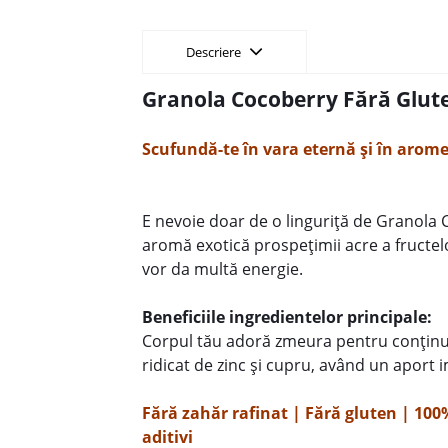
Descriere
Granola Cocoberry Fără Glute
Scufundă-te în vara eternă și în aromel
E nevoie doar de o linguriță de Granola 
aromă exotică prospețimii acre a fructelor,
vor da multă energie.
Beneficiile ingredientelor principale:
Corpul tău adoră zmeura pentru conținut
ridicat de zinc și cupru, având un aport 
Fără zahăr rafinat | Fără gluten | 100
aditivi