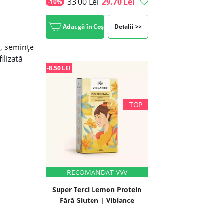
33.00 Lei
29.70 Lei
-10%
Adaugă în Coș
Detalii >>
s, semințe
ilizată
-8.50 LEI
Super Terci Lemon Protein
Fără Gluten | Viblance