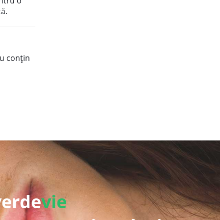
ntru o
ă.
nu conțin
verde
vie