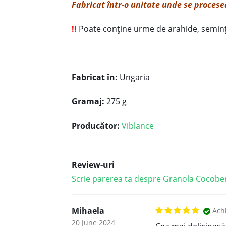
Fabricat într-o unitate unde se procese
!!
Poate conține urme de arahide, semințe
Fabricat în:
Ungaria
Gramaj:
275 g
Producător:
Viblance
Review-uri
Scrie parerea ta despre Granola Cocober
Mihaela
Achi
20 June 2024