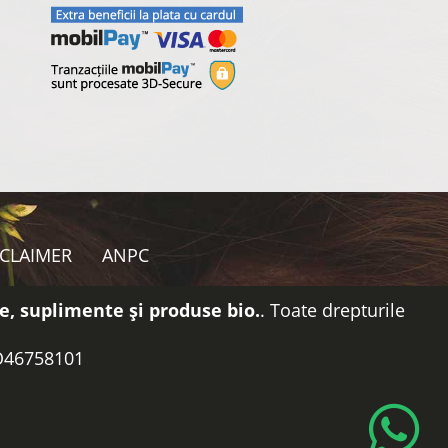
SCLAIMER
ANPC
e, suplimente și produse bio.
. Toate drepturile
RO46758101