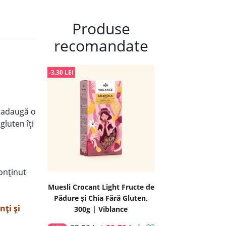
Produse
recomandate
-3.30 LEI
s adaugă o
gluten îți
onținut
Muesli Crocant Light Fructe de
Pădure și Chia Fără Gluten,
nți și
300g | Viblance