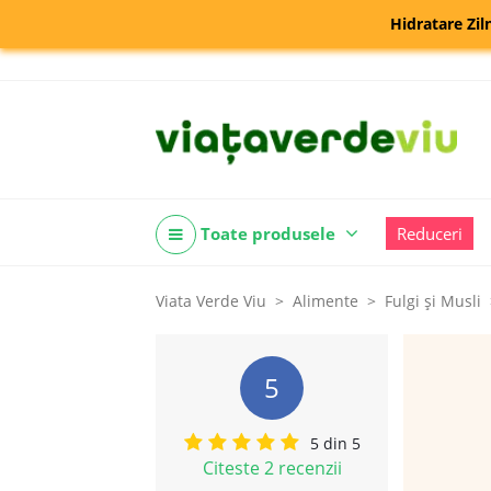
Hidratare Zil
Toate produsele
Reduceri
Viata Verde Viu
Alimente
Fulgi şi Musli
5
5 din 5
Citeste 2 recenzii