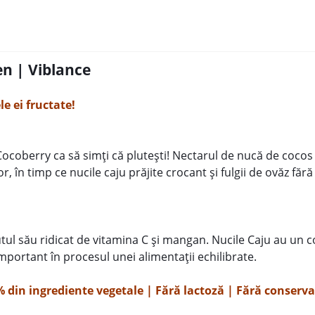
n | Viblance
e ei fructate!
Cocoberry ca să simți că plutești! Nectarul de nucă de coco
 în timp ce nucile caju prăjite crocant și fulgii de ovăz fără 
ul său ridicat de vitamina C și mangan. Nucile Caju au un c
important în procesul unei alimentații echilibrate.
% din ingrediente vegetale |
Fără lactoză | Fără conserva