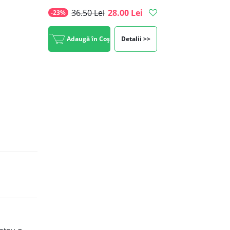
36.50 Lei
28.00 Lei
-23%
Adaugă în Coș
Detalii >>