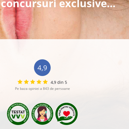
 concursuri exclusive...
4,9
4,9 din 5
Pe baza opiniei a 843 de persoane