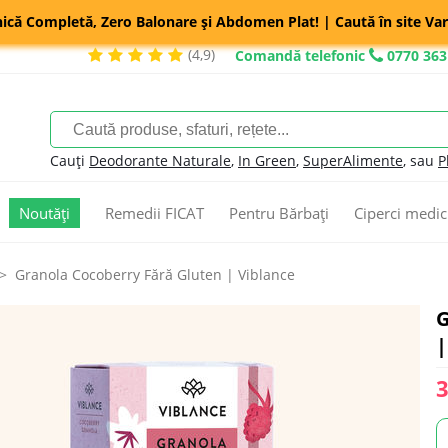
nică Completă, Zero Balonare și Abdomen Plat! | Caută în site Var
(4,9)
Comandă telefonic
0770 363
Cauți
Deodorante Naturale
,
In Green
,
SuperAlimente
, sau
P
Noutăți
Remedii FICAT
Pentru Bărbați
Ciperci medic
Granola Cocoberry Fără Gluten | Viblance
G
|
3