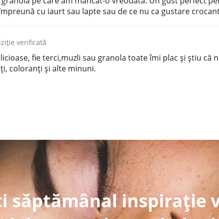
ă granola pe care am mâncat-o vreodată. Un gust perfect pe
împreună cu iaurt sau lapte sau de ce nu ca gustare crocant
ziție verificată
cioase, fie terci,muzli sau granola toate îmi plac și știu că 
i, coloranți și alte minuni.
i săptămânal inspirație 