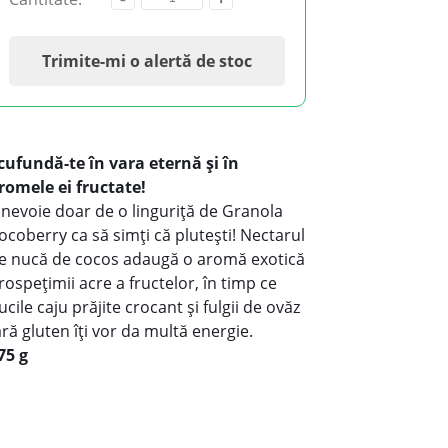
Trimite-mi o alertă de stoc
cufundă-te în vara eternă și în
romele ei fructate!
 nevoie doar de o linguriță de Granola
ocoberry ca să simți că plutești! Nectarul
e nucă de cocos adaugă o aromă exotică
rospețimii acre a fructelor, în timp ce
ucile caju prăjite crocant și fulgii de ovăz
ără gluten îți vor da multă energie.
75 g