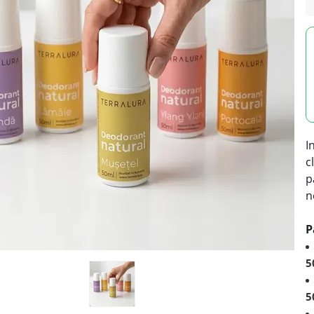
I
c
p
n
P
5
5