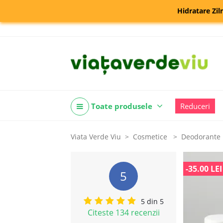
Hidratare Zil
Toate produsele
Reduceri
Viata Verde Viu
Cosmetice
Deodorante 
-35.00 LEI
5
5 din 5
Citeste 134 recenzii