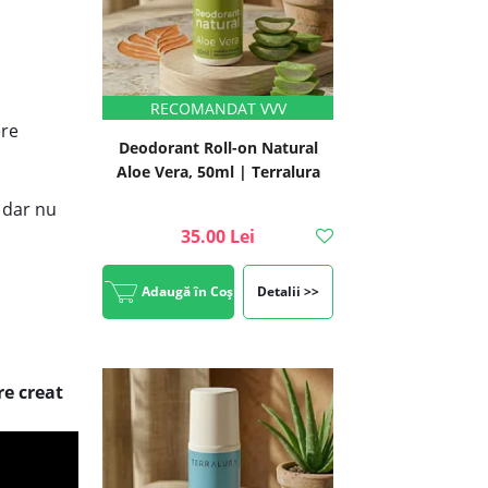
ere
Deodorant Roll-on Natural
Aloe Vera, 50ml | Terralura
 dar nu
35.00 Lei
Adaugă în Coș
Detalii >>
re creat