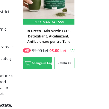
strict
rnic
In Green - Mix Verde ECO -
Detoxifiant, Alcalinizant,
Antibalonare pentru Talie
rarea ei.
Suplă, 200g, #1 Best Seller |
99.00 Lei
93.00 Lei
-6%
Rawboost
cute și
Adaugă în Coș
Detalii >>
tiut că
 mod
a lor
ei.
actate,