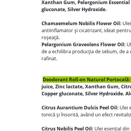
Xanthan Gum, Pelargonium Essential 
gluconate, Silver Hydroxide.
Chamaemelum Nobilis Flower Oil:
Ulei
antiinflamator și cicatrizant, ideat pentr
roșeață.
Pelargonium Graveolens Flower Oil:
Ul
de a echilibra producția de sebum, de a ca
rafinat.
Deodorant Roll-on Natural Portocală
juice, Zinc lactate, Xanthan Gum, Citru
Copper gluconate, Silver Hydroxide. Ale
Citrus Aurantium Dulcis Peel Oil:
Ulei 
tonică și însorită, având un efect revitaliz
Citrus Nobilis Peel Oil:
Ulei esențial di