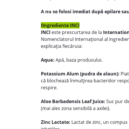
A nu se folosi imediat după epilare sau
IIngrediente INCI
INCI
este prescurtarea de la
Internatio
Nomenclatorul Internațional al Ingredie
explicația fiecăruia:
Aqua:
Apă, baza produsului.
Potassium Alum (pudra de alaun):
Piat
că blochează înmulțirea bacteriilor respo
respire.
Aloe Barbadensis Leaf Juice:
Suc pur di
(mai ales zona sensibilă a axilei).
Zinc Lactate:
Lactat de zinc, un compus d