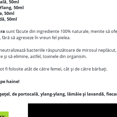
ală, 50ml
Ylang, 50ml
e, 50ml
dă, 50ml
ura
sunt făcute din ingrediente 100% naturale, menite să of
 fără să agreseze în vreun fel pielea.
 neutralizează bacteriile răspunzătoare de mirosul neplăcut,
e și să elimine, astfel, toxinele din organism.
 fi folosite atât de către femei, cât și de către bărbați.
 pe haine!
țel, de portocală, ylang-ylang, lămâie și lavandă, fieca
.
ra: