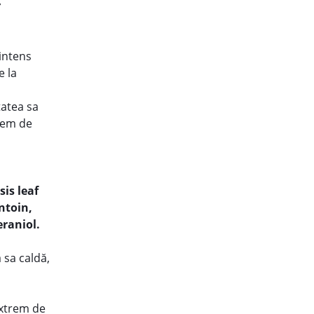
r
intens
e la
tatea sa
trem de
is leaf
ntoin,
eraniol.
 sa caldă,
extrem de