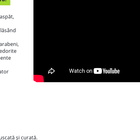
aspăt,
, lăsând
arabeni,
nedorite
iente
ator
 uscată și curată.