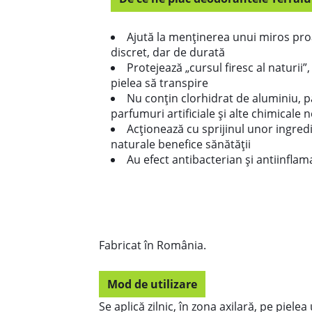
Ajută la menținerea unui miros pro
discret, dar de durată
Protejează „cursul firesc al naturii”
pielea să transpire
Nu conțin clorhidrat de aluminiu, p
parfumuri artificiale și alte chimicale 
Acționează cu sprijinul unor ingred
naturale benefice sănătății
Au efect antibacterian și antiinflam
Fabricat în România.
Mod de utilizare
Se aplică zilnic, în zona axilară, pe pielea