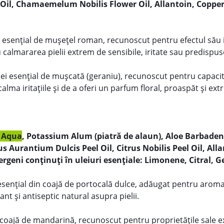
Oil, Chamaemelum Nobilis Flower Oil, Allantoin,
Coppe
 esențial de mușețel roman, recunoscut pentru efectul său 
u calmararea pielii extrem de sensibile, iritate sau predispus
ei esențial de mușcată (geraniu), recunoscut pentru capaci
lma iritațiile și de a oferi un parfum floral, proaspăt și ex
:
Aqua
, Potassium Alum (piatră de alaun), Aloe Barbadens
s Aurantium Dulcis Peel Oil, Citrus Nobilis Peel Oil, Alla
rgeni conținuți în uleiuri esențiale: Limonene, Citral, G
esențial din coajă de portocală dulce, adăugat pentru aroma
ant și antiseptic natural asupra pielii.
n coajă de mandarină, recunoscut pentru proprietățile sale 