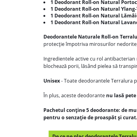
1 Deodorant Roll-on Natural Portoc
1 Deodorant Roll-on Natural Ylang-
1 Deodorant Roll-on Natural Lămâi
1 Deodorant Roll-on Natural Lavan
Deodorantele Naturale Roll-on Terral
protecție împotriva mirosurilor nedorite,
Ingredientele active cu rol antibacterian
blochează porii, lăsând pielea să transpir
Unisex
- Toate deodorantele Terralura pot
În plus, aceste deodorante
nu lasă pete
Pachetul conține 5 deodorante: de mușe
pentru o senzație de proaspăt și curat
De ce ne plac deodorantele Terralu