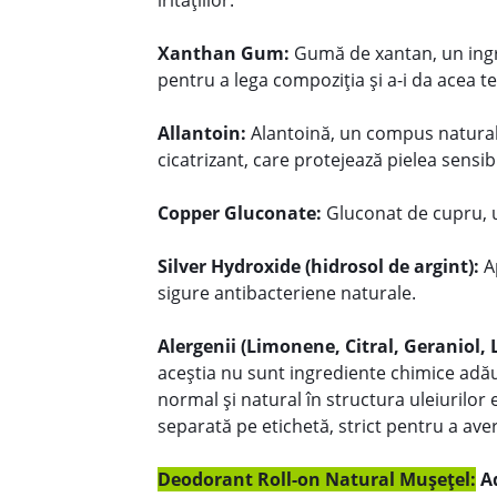
iritațiilor.
Xanthan Gum:
Gumă de xantan, un ingred
pentru a lega compoziția și a-i da acea te
Allantoin:
Alantoină, un compus natural 
cicatrizant, care protejează pielea sensibi
Copper Gluconate:
Gluconat de cupru, un
Silver Hydroxide (hidrosol de argint):
Ap
sigure antibacteriene naturale.
Alergenii (Limonene, Citral, Geraniol, 
aceștia nu sunt ingrediente chimice adă
normal și natural în structura uleiurilor
separată pe etichetă, strict pentru a aver
Deodorant Roll-on Natural Mușețel:
A