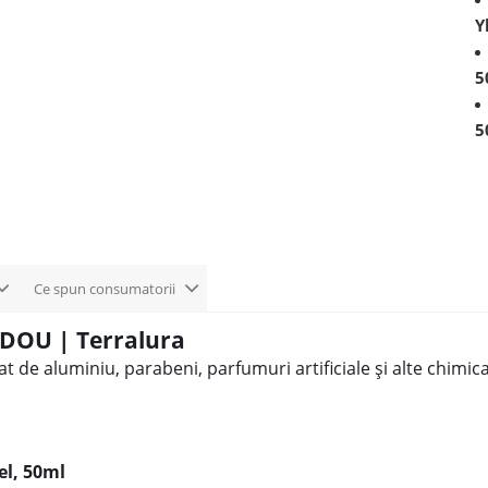
Y
5
5
Ce spun consumatorii
ADOU | Terralura
at de aluminiu
, parabeni, parfumuri artificiale și alte chimic
el, 50ml