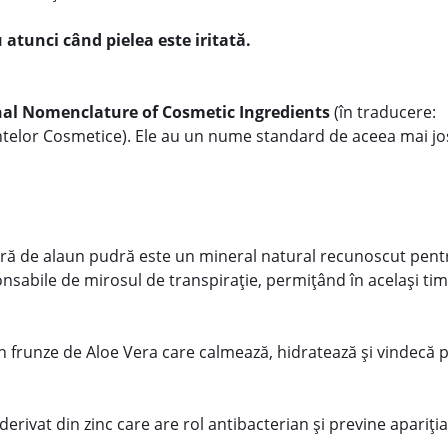
 atunci când pielea este iritată.
nal Nomenclature of Cosmetic Ingredients
(în traducere:
ntelor Cosmetice). Ele au un nume standard de aceea mai jo
ră de alaun pudră este un mineral natural recunoscut pentr
nsabile de mirosul de transpirație, permițând în același timp
n frunze de Aloe Vera care calmează, hidratează și vindecă p
erivat din zinc care are rol antibacterian și previne apariția