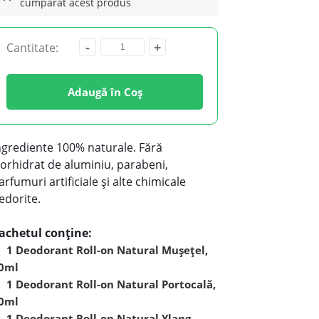
cumpărat acest produs
-
+
Cantitate:
Adaugă în Coș
ngrediente 100% naturale. Fără
lorhidrat de aluminiu
, parabeni,
arfumuri artificiale și alte chimicale
edorite.
achetul conține:
1 Deodorant Roll-on Natural Mușețel,
0ml
1 Deodorant Roll-on Natural Portocală,
0ml
1 Deodorant Roll-on Natural Ylang-