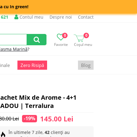
a cu In green!
 621
Contul meu
Despre noi
Contact
0
0
Favorite
Coșul meu
lasma Marină
?
inale
Zero Risipă
Blog
achet Mix de Arome - 4+1
ADOU | Terralura
145.00 Lei
-19%
80.00 Lei
În ultimele 7 zile,
42
clienți au