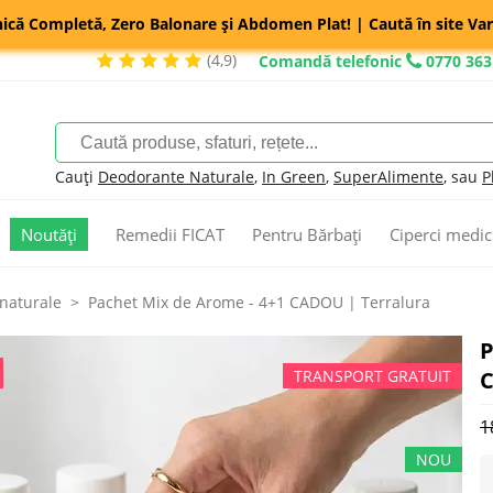
nică Completă, Zero Balonare și Abdomen Plat! | Caută în site Var
(4,9)
Comandă telefonic
0770 363
Cauți
Deodorante Naturale
,
In Green
,
SuperAlimente
, sau
P
Noutăți
Remedii FICAT
Pentru Bărbați
Ciperci medic
naturale
Pachet Mix de Arome - 4+1 CADOU | Terralura
P
C
1