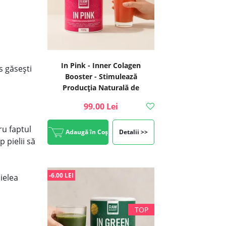
In Pink - Inner Colagen
s găsești
Booster - Stimulează
Producția Naturală de
Colagen, 300g | Rawboost
99.00 Lei
u faptul
Adaugă în Coș
Detalii >>
 pielii să
-6.00 LEI
ielea