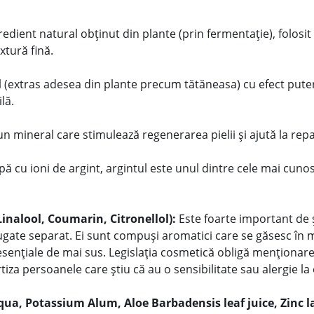
ient natural obținut din plante (prin fermentație), folosit 
xtură fină.
(extras adesea din plante precum tătăneasa) cu efect pute
lă.
 mineral care stimulează regenerarea pielii și ajută la repa
ă cu ioni de argint, argintul este unul dintre cele mai cunos
Linalool, Coumarin, Citronellol):
Este foarte important de ș
ugate separat. Ei sunt compuși aromatici care se găsesc în
 esențiale de mai sus. Legislația cosmetică obligă menționare
tiza persoanele care știu că au o sensibilitate sau alergie la 
qua, Potassium Alum, Aloe Barbadensis leaf juice, Zinc l