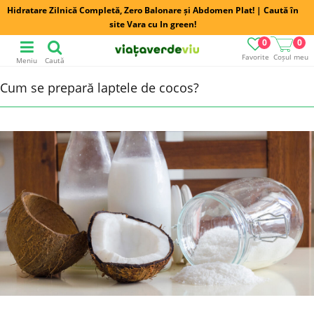
Hidratare Zilnică Completă, Zero Balonare și Abdomen Plat! | Caută în
site Vara cu In green!
0
0
Favorite
Coșul meu
Meniu
Caută
Cum se prepară laptele de cocos?