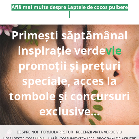
Află mai multe despre Laptele de cocos pulbere
Primești săptămânal
inspirație verde
vie
promoții și prețuri
speciale, acces la
tombole și concursuri
exclusive...
DESPRE NOI
FORMULAR RETUR
RECENZII VIAȚA VERDE VIU
URMĂREȘTE COMANDA
HAI ÎN COMUNITATEA VVV
PROGRAM DE AFILIERE