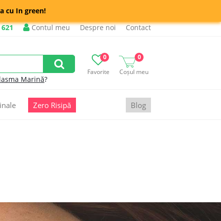
a cu In green!
 621
Contul meu
Despre noi
Contact
0
0
Favorite
Coșul meu
lasma Marină
?
inale
Zero Risipă
Blog