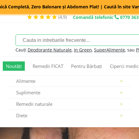
nică Completă, Zero Balonare și Abdomen Plat! | Caută în site Var
(4,9)
Comandă telefonic
0770 363
Cauți
Deodorante Naturale
,
In Green
,
SuperAlimente
, sau
P
Noutăți
Remedii FICAT
Pentru Bărbați
Ciperci medic
Alimente
Suplimente
Remedii naturale
Diete