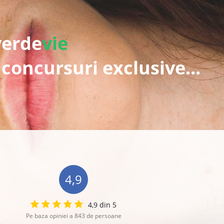
verde
vie
 concursuri exclusive...
4,9
4,9 din 5
Pe baza opiniei a 843 de persoane