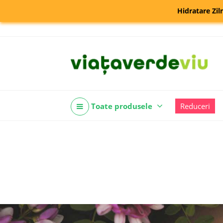
Hidratare Zil
Toate produsele
Reduceri