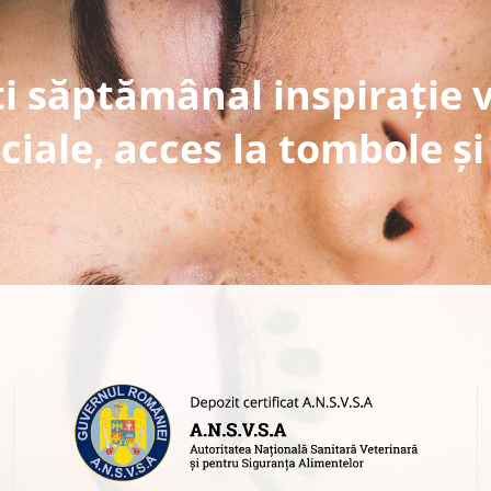
i săptămânal inspirație 
ciale, acces la tombole și