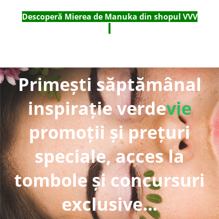
Descoperă Mierea de Manuka din shopul VVV
Primești săptămânal
inspirație verde
vie
promoții și prețuri
speciale, acces la
tombole și concursuri
exclusive...