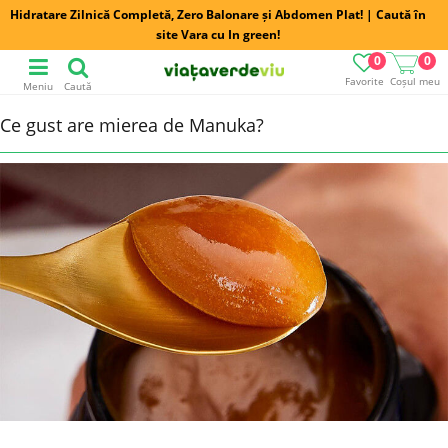
Hidratare Zilnică Completă, Zero Balonare și Abdomen Plat! | Caută în
site Vara cu In green!
0
0
Favorite
Coșul meu
Meniu
Caută
Ce gust are mierea de Manuka?