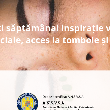
i săptămânal inspirație 
ciale, acces la tombole și