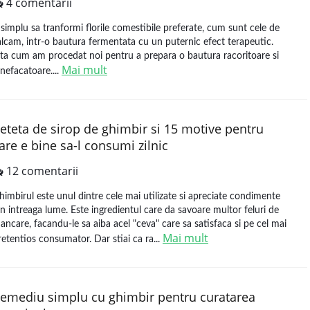
4 comentarii
 simplu sa tranformi florile comestibile preferate, cum sunt cele de
alcam, intr-o bautura fermentata cu un puternic efect terapeutic.
ata cum am procedat noi pentru a prepara o bautura racoritoare si
Mai mult
inefacatoare....
eteta de sirop de ghimbir si 15 motive pentru
are e bine sa-l consumi zilnic
12 comentarii
himbirul este unul dintre cele mai utilizate si apreciate condimente
in intreaga lume. Este ingredientul care da savoare multor feluri de
ancare, facandu-le sa aiba acel "ceva" care sa satisfaca si pe cel mai
Mai mult
retentios consumator. Dar stiai ca ra...
emediu simplu cu ghimbir pentru curatarea