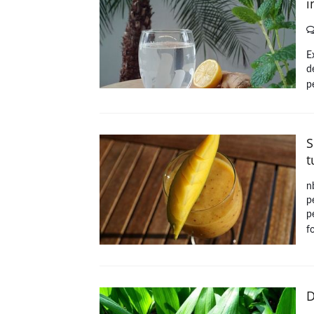
i
E
d
p
S
t
n
p
p
f
D