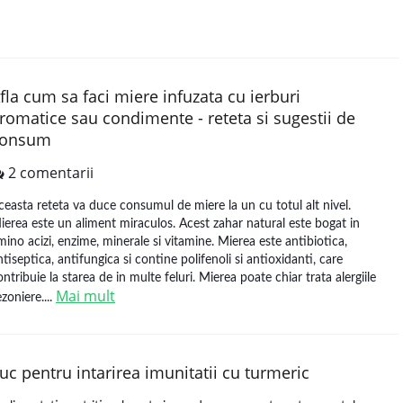
fla cum sa faci miere infuzata cu ierburi
romatice sau condimente - reteta si sugestii de
consum
2 comentarii
ceasta reteta va duce consumul de miere la un cu totul alt nivel.
ierea este un aliment miraculos. Acest zahar natural este bogat in
mino acizi, enzime, minerale si vitamine. Mierea este antibiotica,
ntiseptica, antifungica si contine polifenoli si antioxidanti, care
ontribuie la starea de in multe feluri. Mierea poate chiar trata alergiile
Mai mult
ezoniere....
uc pentru intarirea imunitatii cu turmeric