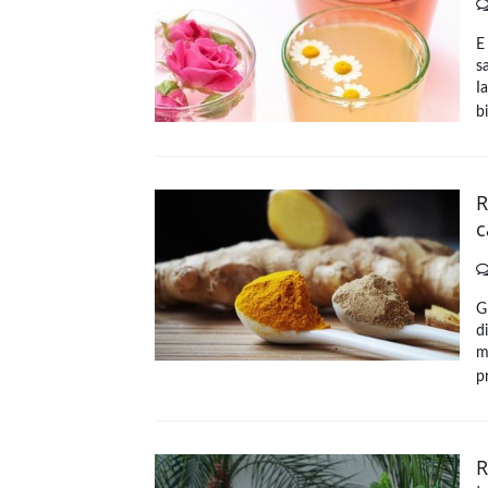
E
s
I
b
R
c
G
d
m
p
R