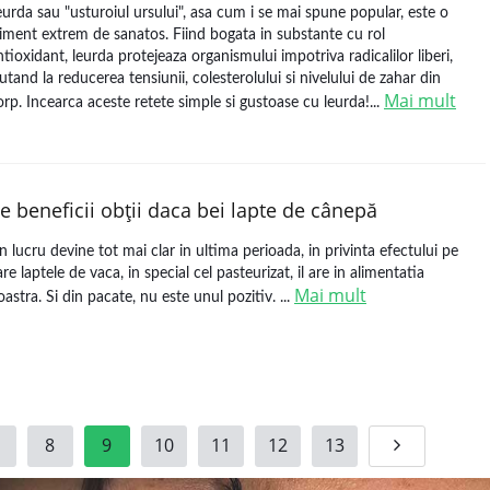
eurda sau "usturoiul ursului", asa cum i se mai spune popular, este o
liment extrem de sanatos. Fiind bogata in substante cu rol
ntioxidant, leurda protejeaza organismului impotriva radicalilor liberi,
jutand la reducerea tensiunii, colesterolului si nivelului de zahar din
Mai mult
orp. Incearca aceste retete simple si gustoase cu leurda!...
e beneficii obţii daca bei lapte de cânepă
n lucru devine tot mai clar in ultima perioada, in privinta efectului pe
are laptele de vaca, in special cel pasteurizat, il are in alimentatia
Mai mult
oastra. Si din pacate, nu este unul pozitiv. ...
8
9
10
11
12
13