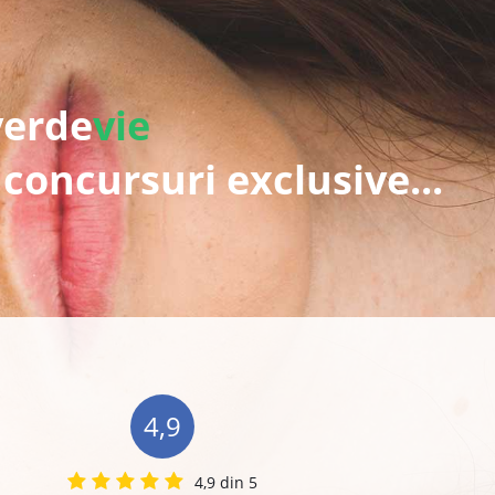
verde
vie
 concursuri exclusive...
4,9
4,9 din 5