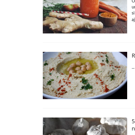
O
u
s
a
R
..
5
n