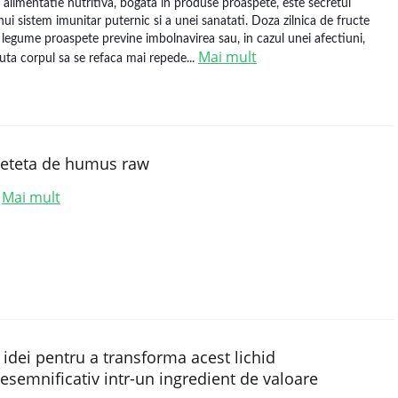
 alimentatie nutritiva, bogata in produse proaspete, este secretul
nui sistem imunitar puternic si a unei sanatati. Doza zilnica de fructe
i legume proaspete previne imbolnavirea sau, in cazul unei afectiuni,
Mai mult
juta corpul sa se refaca mai repede...
eteta de humus raw
Mai mult
.
 idei pentru a transforma acest lichid
esemnificativ intr-un ingredient de valoare