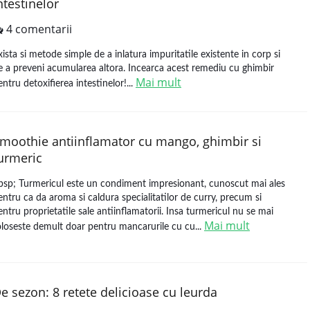
ntestinelor
4 comentarii
xista si metode simple de a inlatura impuritatile existente in corp si
e a preveni acumularea altora. Incearca acest remediu cu ghimbir
Mai mult
entru detoxifierea intestinelor!...
moothie antiinflamator cu mango, ghimbir si
urmeric
bsp; Turmericul este un condiment impresionant, cunoscut mai ales
entru ca da aroma si caldura specialitatilor de curry, precum si
entru proprietatile sale antiinflamatorii. Insa turmericul nu se mai
Mai mult
oloseste demult doar pentru mancarurile cu cu...
e sezon: 8 retete delicioase cu leurda