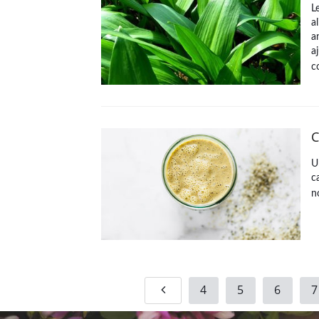
L
a
a
a
c
C
U
c
n
4
5
6
7