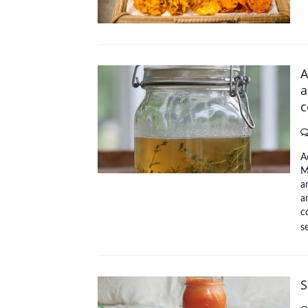
A
a
A
M
a
a
c
s
S