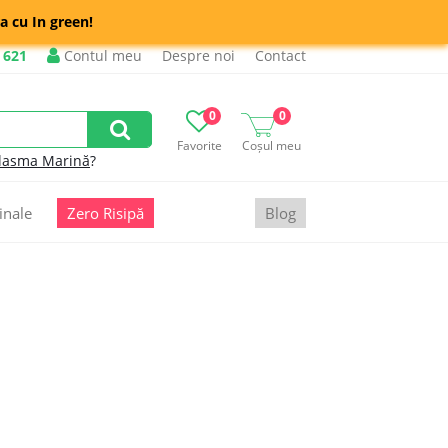
a cu In green!
 621
Contul meu
Despre noi
Contact
0
0
Favorite
Coșul meu
lasma Marină
?
inale
Zero Risipă
Blog