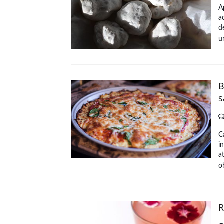
A
a
d
u
B
s
C
i
a
o
R