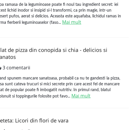
pa ramasa de la leguminoase poate fi noul tau ingredient secret: iei
cest lichid inodor si insipid si-l transformi, ca prin magie, intr-un
esert pufos, aerat si delicios. Aceasta este aquafaba, lichidul ramas in
Mai mult
rma fierberii leguminoaselor (faso...
lat de pizza din conopida si chia - delicios si
anatos
3 comentarii
and spunem mancare sanatoasa, probabil ca nu te gandesti la pizza,
nsa sunt cateva trucuri si mici secrete prin care acest fel de mancare
tat de popular poate fi imbogatit nutritiv. In primul rand, blatul
Mai mult
bisnuit si toppingurile folosite pot favo...
eteta: Licori din flori de vara