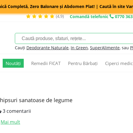
nică Completă, Zero Balonare și Abdomen Plat! | Caută în site Var
(4,9)
Comandă telefonic
0770 363
Cauți
Deodorante Naturale
,
In Green
,
SuperAlimente
, sau
P
Noutăți
Remedii FICAT
Pentru Bărbați
Ciperci medic
hipsuri sanatoase de legume
3 comentarii
Mai mult
.