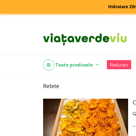
Hidratare Zil
Toate produsele
Reduceri
Retete
C
..