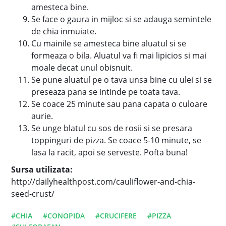
amesteca bine.
Se face o gaura in mijloc si se adauga semintele
de chia inmuiate.
Cu mainile se amesteca bine aluatul si se
formeaza o bila. Aluatul va fi mai lipicios si mai
moale decat unul obisnuit.
Se pune aluatul pe o tava unsa bine cu ulei si se
preseaza pana se intinde pe toata tava.
Se coace 25 minute sau pana capata o culoare
aurie.
Se unge blatul cu sos de rosii si se presara
toppinguri de pizza. Se coace 5-10 minute, se
lasa la racit, apoi se serveste. Pofta buna!
Sursa utilizata:
http://dailyhealthpost.com/cauliflower-and-chia-
seed-crust/
#CHIA
#CONOPIDA
#CRUCIFERE
#PIZZA