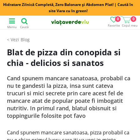
Hidratare Zilnică Completă, Zero Balonare și Abdomen Plat! | Caută în
site Vara cu In green!
0
0
Favorite
Coșul meu
Meniu
Caută
Blog
Blat de pizza din conopida si
chia - delicios si sanatos
Cand spunem mancare sanatoasa, probabil ca
nu te gandesti la pizza, insa sunt cateva
trucuri si mici secrete prin care acest fel de
mancare atat de popular poate fi imbogatit
nutritiv. In primul rand, blatul obisnuit si
toppingurile folosite pot favo
Cand spunem mancare sanatoasa, pizza probabil ca