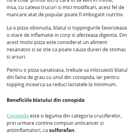
nu e chiar primul lucru care iti va veni in minte,
insa, cu cateva trucuri si mici modificari, acest fel de
mancare atat de popular poate fi imbogatit nutritiv.
La o pizza obisnuita, blatul si toppingurile favorizeaza
o stare de inflamatie in corp si afecteaza digestia. Din
acest motiv pizza este considerat un aliment
nesanatos si se stie ca poate cauza dureri de stomac
si arsuri.
Pentru o pizza sanatoasa, trebuie sa inlocuiesti blatul
din faina de grau cu unul din conopida, iar pentru
topping incearca sa reduci lactatele la minimum.
Beneficiile blatului din conopida
Conopida
este o leguma din categoria cruciferelor,
prin urmare contine compusi anticancer si
antiinflamatori, ca
sulforafan
.