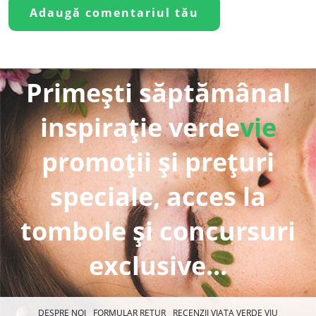
Primești săptămânal
inspirație verde
vie
promoții și prețuri
speciale, acces la
tombole și concursuri
exclusive...
DESPRE NOI
FORMULAR RETUR
RECENZII VIAȚA VERDE VIU