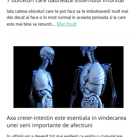
7 obiceiuri care dăunează sistemului imunitar
Iata cateva obiceiuri care te pot face sa te imbolnavesti mult mai
des decat ai face-o in mod normal in aceasta perioada si la care
Mai mult
este mai bine sa renunti....
Axa creier-intestin este esentiala in vindecarea
unei serii importante de afectiuni
In ultimii ani a devenit tot mai evident ca exista o comunicare