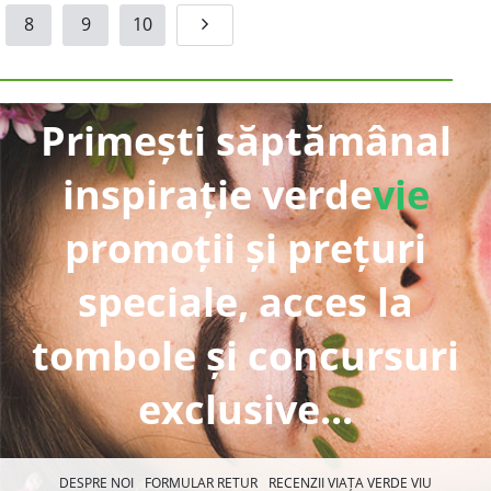
8
9
10
Primești săptămânal
inspirație verde
vie
promoții și prețuri
speciale, acces la
tombole și concursuri
exclusive...
DESPRE NOI
FORMULAR RETUR
RECENZII VIAȚA VERDE VIU