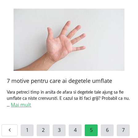
7 motive pentru care ai degetele umflate
Vara petreci timp in arsita de afara si degetele tale ajung sa fie
umflate ca niste crenvursti. E cazul sa iti faci griji? Probabil ca nu.
Mai mult
...
1
2
3
4
5
6
7