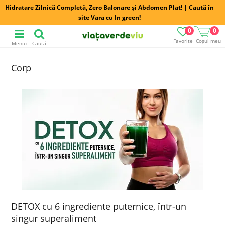
Hidratare Zilnică Completă, Zero Balonare și Abdomen Plat! | Caută în
site Vara cu In green!
0
0
Favorite
Coșul meu
Meniu
Caută
Corp
DETOX cu 6 ingrediente puternice, într-un
singur superaliment