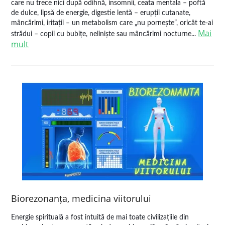
care nu trece nici după odihnă, insomnii, ceata mentala – poftă
de dulce, lipsă de energie, digestie lentă – erupții cutanate,
mâncărimi, iritații – un metabolism care „nu pornește”, oricât te-ai
Mai
strădui – copii cu bubițe, neliniște sau mâncărimi nocturne...
mult
Biorezonanța, medicina viitorului
Energie spirituală a fost intuită de mai toate civilizațiile din