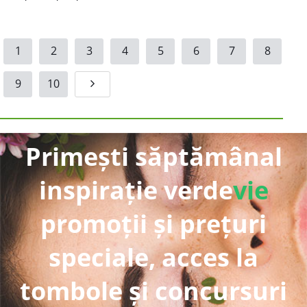
1
2
3
4
5
6
7
8
9
10
Primești săptămânal
inspirație verde
vie
promoții și prețuri
speciale, acces la
tombole și concursuri