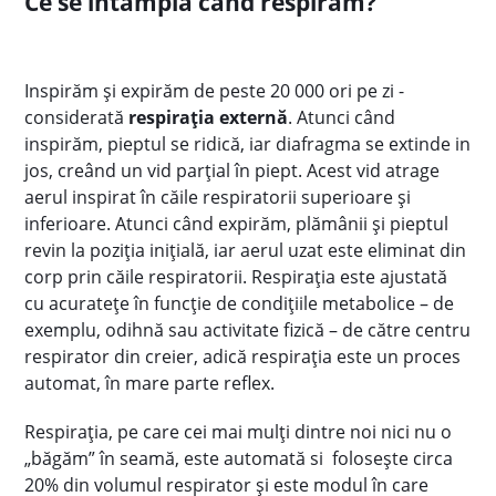
Ce se întâmplă când respirăm?
Inspirăm și expirăm de peste 20 000 ori pe zi -
considerată
respirația externă
. Atunci când
inspirăm, pieptul se ridică, iar diafragma se extinde in
jos, creând un vid parțial în piept. Acest vid atrage
aerul inspirat în căile respiratorii superioare și
inferioare. Atunci când expirăm, plămânii și pieptul
revin la poziția inițială, iar aerul uzat este eliminat din
corp prin căile respiratorii. Respirația este ajustată
cu acuratețe în funcție de condițiile metabolice – de
exemplu, odihnă sau activitate fizică – de către centru
respirator din creier, adică respirația este un proces
automat, în mare parte reflex.
Respirația, pe care cei mai mulți dintre noi nici nu o
„băgăm” în seamă, este automată si folosește circa
20% din volumul respirator și este modul în care