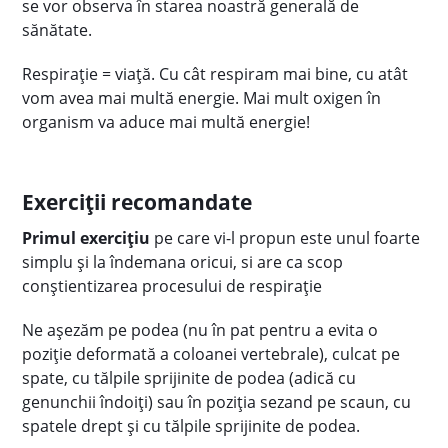
se vor observa în starea noastră generală de
sănătate.
Respirație = viață. Cu cât respiram mai bine, cu atât
vom avea mai multă energie. Mai mult oxigen în
organism va aduce mai multă energie!
Exerciții recomandate
Primul exercițiu
pe care vi-l propun este unul foarte
simplu și la îndemana oricui, si are ca scop
conștientizarea procesului de respirație
Ne așezăm pe podea (nu în pat pentru a evita o
poziție deformată a coloanei vertebrale), culcat pe
spate, cu tălpile sprijinite de podea (adică cu
genunchii îndoiți) sau în poziția sezand pe scaun, cu
spatele drept și cu tălpile sprijinite de podea.