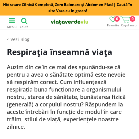
Hidratare Zilnică Completă, Zero Balonare și Abdomen Plat! | Caută în
site Vara cu In green!
0
0
Favorite
Coșul meu
Meniu
Caută
Blog
Respirația înseamnă viața
Auzim din ce în ce mai des spunându-se că
pentru a avea o sănătate optimă este nevoie
să respirăm corect. Cum influențează
respirația buna funcționare a organismului
nostru, starea de sănătate, bunăstarea fizică
(generală) a corpului nostru? Răspundem la
aceste întrebări în funcție de modul în care
trăim, stilul de viață, experiențele noastre
zilnice.