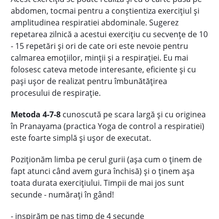
abdomen, tocmai pentru a conștientiza exercițiul și
amplitudinea respiratiei abdominale.
Sugerez
repetarea zilnică a acestui exercițiu cu secvențe de 10
- 15 repetări și ori de cate ori este nevoie pentru
calmarea emoțiilor, minții și a respirației.
Eu mai
folosesc cateva metode interesante, eficiente și cu
pași ușor de realizat pentru îmbunătățirea
procesului de respirație.
Metoda 4-7-8
cunoscută pe scara largă și cu originea
în Pranayama (practica Yoga de control a respiratiei)
este foarte simplă și ușor de executat.
Poziționăm limba pe cerul gurii (așa cum o ținem de
fapt atunci când avem gura închisă) și o ținem așa
toata durata exercițiului. Timpii de mai jos sunt
secunde - numărați în gând!
- inspirăm pe nas timp de 4 secunde