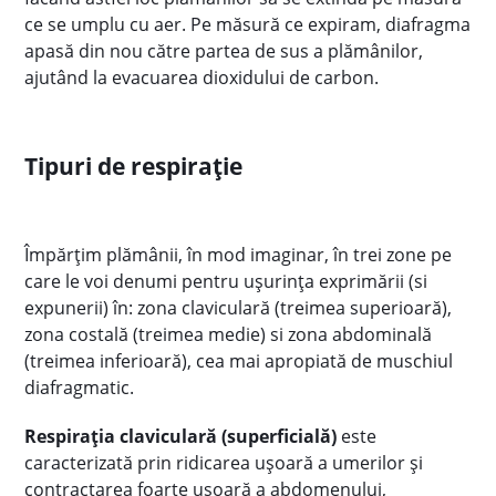
ce se umplu cu aer. Pe măsură ce expiram, diafragma
apasă din nou către partea de sus a plămânilor,
ajutând la evacuarea dioxidului de carbon.
Tipuri de respirație
Împărțim plămânii, în mod imaginar, în trei zone pe
care le voi denumi pentru ușurința exprimării (si
expunerii) în: zona claviculară (treimea superioară),
zona costală (treimea medie) si zona abdominală
(treimea inferioară), cea mai apropiată de muschiul
diafragmatic.
Respirația claviculară (superficială)
este
caracterizată prin ridicarea ușoară a umerilor și
contractarea foarte ușoară a abdomenului,