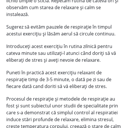
lichid umple o sticlă. Repetăm rutina de cateva ori și
observăm cum starea de relaxare și calm se
instalează.
Sugerez să evităm pauzele de respirație în timpul
acestui exercițiu și lăsăm aerul să circule continuu.
Introduceți acest exercițiu în rutina zilnică pentru
cateva minute sau utilizați-l atunci când doriți să vă
eliberați de stres și aveți nevoie de relaxare.
Puneti în practică acest exercițiu relaxant de
respirație timp de 3-5 minute, o dată pe zi sau de
fiecare dată cand doriti să vă eliberați de stres.
Procesul de respirație și metodele de respirație au
fost și sunt subiectul unor studii de specialitate prin
care s-a demonstrat că simplul control al respiratiei
induce stări profunde de relaxare, elimina stresul,
crește temperatura corpului, creează o stare de calm