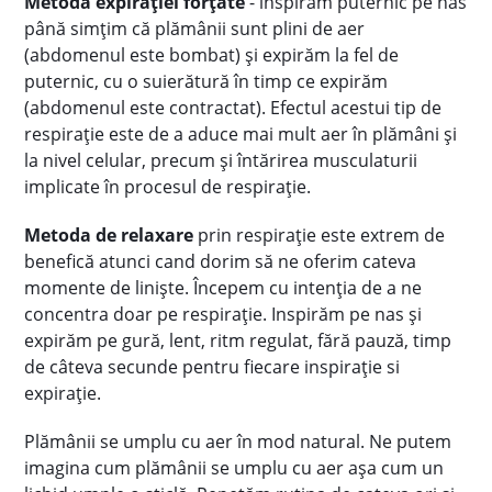
Metoda expirației forțate
- inspirăm puternic pe nas
până simțim că plămânii sunt plini de aer
(abdomenul este bombat) și expirăm la fel de
puternic, cu o suierătură în timp ce expirăm
(abdomenul este contractat). Efectul acestui tip de
respirație este de a aduce mai mult aer în plămâni și
la nivel celular, precum și întărirea musculaturii
implicate în procesul de respirație.
Metoda de relaxare
prin respirație este extrem de
benefică atunci cand dorim să ne oferim cateva
momente de liniște. Începem cu intenția de a ne
concentra doar pe respirație. Inspirăm pe nas și
expirăm pe gură, lent, ritm regulat, fără pauză, timp
de câteva secunde pentru fiecare inspirație si
expirație.
Plămânii se umplu cu aer în mod natural. Ne putem
imagina cum plămânii se umplu cu aer așa cum un