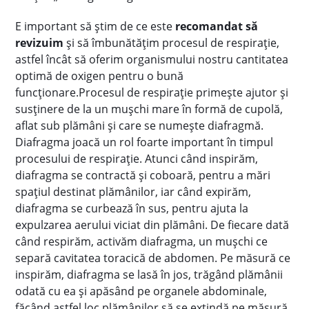
E important să știm de ce este
recomandat să
revizuim
și să îmbunătățim procesul de respirație,
astfel încât să oferim organismului nostru cantitatea
optimă de oxigen pentru o bună
funcționare.
Procesul de respirație primește ajutor și
susținere de la un mușchi mare în formă de cupolă,
aflat sub plămâni și care se numește diafragmă.
Diafragma joacă un rol foarte important în timpul
procesului de respirație. Atunci când inspirăm,
diafragma se contractă și coboară, pentru a mări
spațiul destinat plămânilor, iar când expirăm,
diafragma se curbează în sus, pentru ajuta la
expulzarea aerului viciat din plămâni. De fiecare dată
când respirăm, activăm diafragma, un mușchi ce
separă cavitatea toracică de abdomen. Pe măsură ce
inspirăm, diafragma se lasă în jos, trăgând plămânii
odată cu ea și apăsând pe organele abdominale,
făcând astfel loc plămânilor să se extindă pe măsură