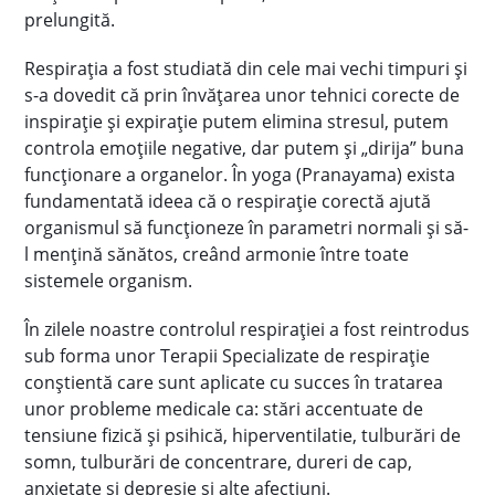
prelungită.
Respirația a fost studiată din cele mai vechi timpuri și
s-a dovedit că prin învăţarea unor tehnici corecte de
inspirație și expirație putem elimina stresul, putem
controla emoţiile negative, dar putem şi „dirija” buna
funcţionare a organelor. În yoga (Pranayama) exista
fundamentată ideea că o respiraţie corectă ajută
organismul să funcţioneze în parametri normali şi să-
l menţină sănătos, creând armonie între toate
sistemele organism.
În zilele noastre controlul respirației a fost reintrodus
sub forma unor Terapii Specializate de respirație
conștientă care sunt aplicate cu succes în tratarea
unor probleme medicale ca: stări accentuate de
tensiune fizică și psihică, hiperventilatie, tulburări de
somn, tulburări de concentrare, dureri de cap,
anxietate și depresie și alte afectiuni.