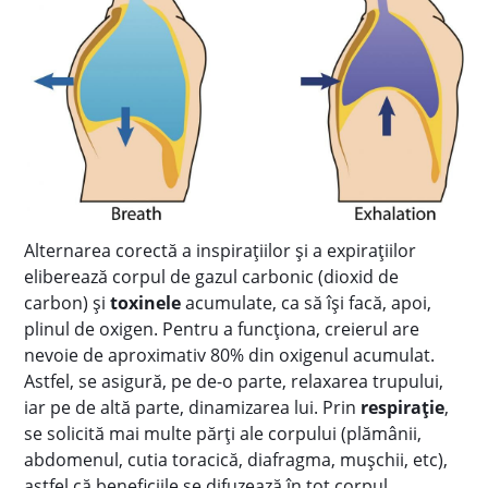
Alternarea corectă a inspirațiilor și a expirațiilor
eliberează corpul de gazul carbonic (dioxid de
carbon) și
toxinele
acumulate, ca să își facă, apoi,
plinul de oxigen. Pentru a funcționa, creierul are
nevoie de aproximativ 80% din oxigenul acumulat.
Astfel, se asigură, pe de-o parte, relaxarea trupului,
iar pe de altă parte, dinamizarea lui. Prin
respirație
,
se solicită mai multe părți ale corpului (plămânii,
abdomenul, cutia toracică, diafragma, mușchii, etc),
astfel că beneficiile se difuzează în tot corpul.