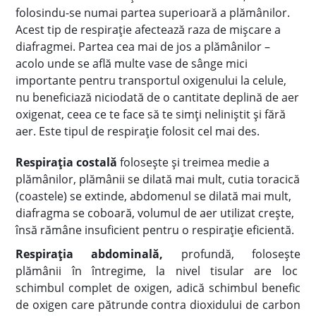
folosindu-se numai partea superioară a plămânilor.
Acest tip de respirație afectează raza de mișcare a
diafragmei. Partea cea mai de jos a plămânilor –
acolo unde se află multe vase de sânge mici
importante pentru transportul oxigenului la celule,
nu beneficiază niciodată de o cantitate deplină de aer
oxigenat, ceea ce te face să te simți neliniștit și fără
aer. Este tipul de respirație folosit cel mai des.
Respirația costală
folosește și treimea medie a
plămânilor, plămânii se dilată mai mult, cutia toracică
(coastele) se extinde, abdomenul se dilată mai mult,
diafragma se coboară, volumul de aer utilizat crește,
însă rămâne insuficient pentru o respirație eficientă.
Respirația abdominală,
profundă, folosește
plămânii în întregime, la nivel tisular are loc
schimbul complet de oxigen, adică schimbul benefic
de oxigen care pătrunde contra dioxidului de carbon