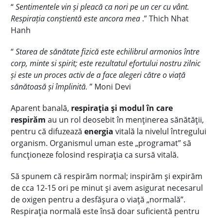
“
Sentimentele vin și pleacă ca nori pe un cer cu vânt.
Respirația conștientă este ancora mea
.” Thich Nhat
Hanh
“
Starea de sănătate fizică este echilibrul armonios între
corp, minte si spirit; este rezultatul efortului nostru zilnic
și este un proces activ de a face alegeri către o viață
sănătoasă și împlinită.
” Moni Devi
Aparent banală,
respirația și modul în care
respirăm
au un rol deosebit în menținerea sănătății,
pentru că difuzează
energia
vitală la nivelul întregului
organism. Organismul uman este „programat” să
funcționeze folosind respirația ca sursă vitală.
Să spunem că respirăm normal; inspirăm și expirăm
de cca 12-15 ori pe minut și avem asigurat necesarul
de oxigen pentru a desfășura o viață „normală”.
Respirația normală este însă doar suficientă pentru