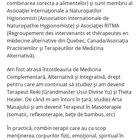
combinarea corecta a alimentelor)
și sunt membru al
Asociației Internaționale a Naturopatilor
Higionomisti (Association Internationale de
Naturopathie Hygionomiste) și Asociației RITMA
(Regroupement des intervenants et thérapeutes en
médecine alternative din Quebec, Canada/Asociația
Practicienilor și Terapeutilor de Medicina
Alternativă).
Am fost atrasă întotdeauna de Medicina
Complementară, Alternativă și Integrativă, drept
pentru care am continuat să studiez și am devenit
Terapeut Reiki (Grandmaster Usui Divine Yu) și Theta
Healer. De când m-am întors în țară, studiez Arta
Masajului și am devenit Terapeut în Masoterapie
(somatic, reflexoterapie, bețe de bambus, etc)
În practică, combin terapii care au ca scop
menținerea corpurilor fizic, emoțional, spiritual în