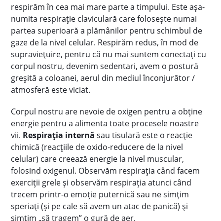
respirăm în cea mai mare parte a timpului. Este așa-
numita respirație claviculară care folosește numai
partea superioară a plămânilor pentru schimbul de
gaze de la nivel celular. Respirăm redus, în mod de
supraviețuire, pentru că nu mai suntem conectați cu
corpul nostru, devenim sedentari, avem o postură
greșită a coloanei, aerul din mediul înconjurător /
atmosferă este viciat.
Corpul nostru are nevoie de oxigen pentru a obține
energie pentru a alimenta toate procesele noastre
vii.
Respirația internă
sau tisulară este o reacție
chimică (reacțiile de oxido-reducere de la nivel
celular) care creează energie la nivel muscular,
folosind oxigenul. Observăm respirația când facem
exerciții grele și observăm respirația atunci când
trecem printr-o emoție puternică sau ne simțim
speriați (și pe cale să avem un atac de panică) și
simțim „să tragem” o gură de aer.