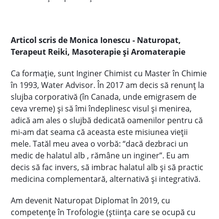
Articol scris de Monica Ionescu - Naturopat,
Terapeut Reiki, Masoterapie și Aromaterapie
Ca formație, sunt Inginer Chimist cu Master în Chimie
în 1993, Water Advisor. În 2017 am decis să renunț la
slujba corporativă (în Canada, unde emigrasem de
ceva vreme) și să îmi îndeplinesc visul și menirea,
adică am ales o slujbă dedicată oamenilor pentru că
mi-am dat seama că aceasta este misiunea vieții
mele. Tatăl meu avea o vorbă: “dacă dezbraci un
medic de halatul alb , rămâne un inginer”. Eu am
decis să fac invers, să imbrac halatul alb și să practic
medicina complementară, alternativă și integrativă.
Am devenit Naturopat Diplomat
în 2019, cu
competențe în Trofologie (
știința care se ocupă cu