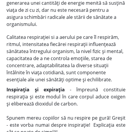
generarea unei cantități de energie menită să susțină
viața de zi cu zi, dar nu este necesară pentru a
asigura schimbări radicale ale stării de sănătate a
organismului.
Calitatea respirației si a aerului pe care îl respirăm,
ritmul, intensitatea fiecărei respirații influențează
sănătatea întregului organism, la nivel fizic și mental,
capacitatea de a ne controla emoțiile, starea de
concentrare, adaptabilitatea la diverse situații
întâlnite în viața cotidiană, sunt componente
esențiale ale unei sănătăți optime și echilibrate.
Inspirația și expirația
- împreună constituie
respirația și este modul în care corpul aduce oxigen
și eliberează dioxidul de carbon.
Spunem mereu copiilor să nu respire pe gură! Greșit
- este vorba numai despre inspirație! Explicația este