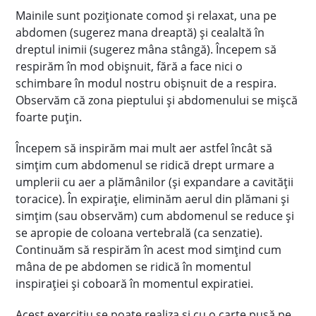
Mainile sunt poziționate comod și relaxat, una pe
abdomen (sugerez mana dreaptă) și cealaltă în
dreptul inimii (sugerez mâna stângă). Începem să
respirăm în mod obișnuit, fără a face nici o
schimbare în modul nostru obișnuit de a respira.
Observăm că zona pieptului și abdomenului se mișcă
foarte puțin.
Începem să inspirăm mai mult aer astfel încât să
simțim cum abdomenul se ridică drept urmare a
umplerii cu aer a plămânilor (și expandare a cavității
toracice). În expirație, eliminăm aerul din plămani și
simțim (sau observăm) cum abdomenul se reduce și
se apropie de coloana vertebrală (ca senzatie).
Continuăm să respirăm în acest mod simțind cum
mâna de pe abdomen se ridică în momentul
inspirației și coboară în momentul expiratiei.
Acest exercițiu se poate realiza și cu o carte pusă pe