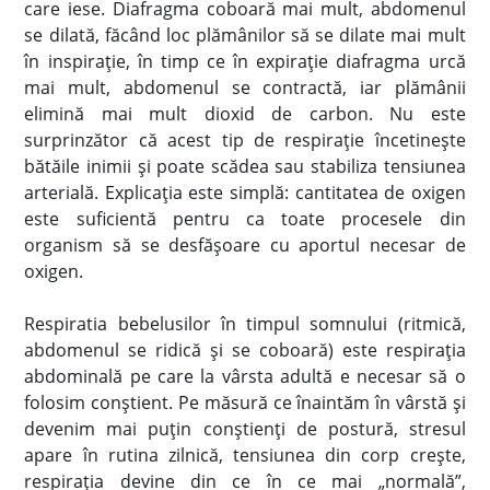
care iese. Diafragma coboară mai mult, abdomenul
se dilată, făcând loc plămânilor să se dilate mai mult
în inspirație, în timp ce în expirație diafragma urcă
mai mult, abdomenul se contractă, iar plămânii
elimină mai mult dioxid de carbon. Nu este
surprinzător că acest tip de respirație încetinește
bătăile inimii și poate scădea sau stabiliza tensiunea
arterială. Explicația este simplă: cantitatea de oxigen
este suficientă pentru ca toate procesele din
organism să se desfășoare cu aportul necesar de
oxigen.
Respiratia bebelusilor în timpul somnului (ritmică,
abdomenul se ridică și se coboară) este respirația
abdominală pe care la vârsta adultă e necesar să o
folosim conștient. Pe măsură ce înaintăm în vârstă și
devenim mai puțin conștienți de postură, stresul
apare în rutina zilnică, tensiunea din corp crește,
respirația devine din ce în ce mai „normală”,