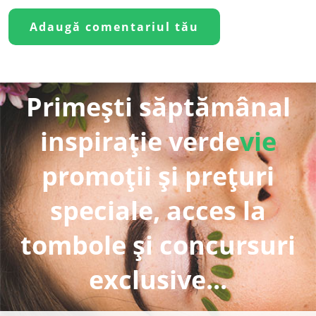
Primești săptămânal
inspirație verde
vie
promoții și prețuri
speciale, acces la
tombole și concursuri
exclusive...