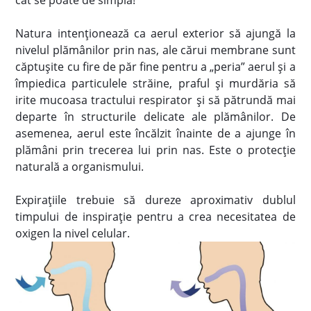
cât se poate de simplă!
Natura intenționează ca aerul exterior să ajungă la
nivelul plămânilor prin nas, ale cărui membrane sunt
căptușite cu fire de păr fine pentru a „peria” aerul și a
împiedica particulele străine, praful și murdăria să
irite mucoasa tractului respirator și să pătrundă mai
departe în structurile delicate ale plămânilor. De
asemenea, aerul este încălzit înainte de a ajunge în
plămâni prin trecerea lui prin nas. Este o protecție
naturală a organismului.
Expirațiile trebuie să dureze aproximativ dublul
timpului de inspirație pentru a crea necesitatea de
oxigen la nivel celular.