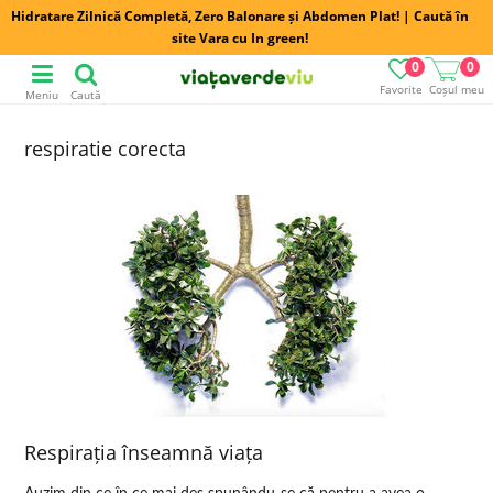
Hidratare Zilnică Completă, Zero Balonare și Abdomen Plat! | Caută în
site Vara cu In green!
0
0
Favorite
Coșul meu
Meniu
Caută
respiratie corecta
Respirația înseamnă viața