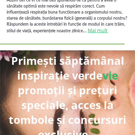
Auzim din ce în ce mai des spunându-se că pentru a avea o
sănătate optimă este nevoie să respirăm corect. Cum
influențează respirația buna funcționare a organismului nostru,
starea de sănătate, bunăstarea fizică (generală) a corpului nostru?
Răspundem la aceste întrebări în funcție de modul în care trăim,
Mai mult
stilul de viață, experiențele noastre zilnice....
Primești săptămânal
inspirație verde
vie
promoții și prețuri
speciale, acces la
tombole și concursuri
exclusive...