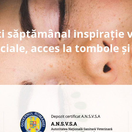
i săptămânal inspirație 
ciale, acces la tombole și