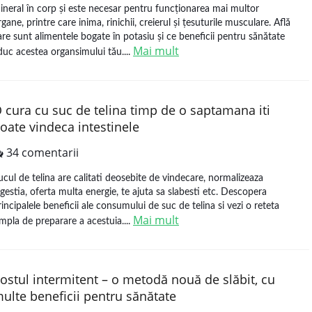
ineral în corp și este necesar pentru funcționarea mai multor
rgane, printre care inima, rinichii, creierul și țesuturile musculare. Află
are sunt alimentele bogate în potasiu și ce beneficii pentru sănătate
Mai mult
duc acestea organsimului tău....
 cura cu suc de telina timp de o saptamana iti
oate vindeca intestinele
34 comentarii
ucul de telina are calitati deosebite de vindecare, normalizeaza
igestia, oferta multa energie, te ajuta sa slabesti etc. Descopera
rincipalele beneficii ale consumului de suc de telina si vezi o reteta
Mai mult
impla de preparare a acestuia....
ostul intermitent – o metodă nouă de slăbit, cu
ulte beneficii pentru sănătate