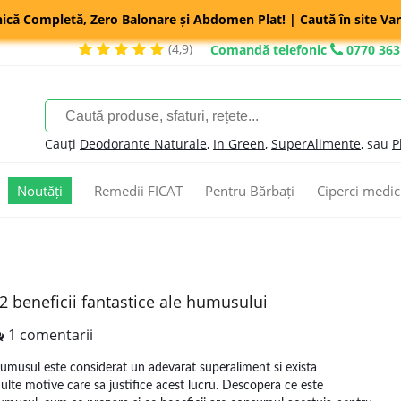
nică Completă, Zero Balonare și Abdomen Plat! | Caută în site Var
(4,9)
Comandă telefonic
0770 363
Cauți
Deodorante Naturale
,
In Green
,
SuperAlimente
, sau
P
Noutăți
Remedii FICAT
Pentru Bărbați
Ciperci medic
2 beneficii fantastice ale humusului
1 comentarii
umusul este considerat un adevarat superaliment si exista
ulte motive care sa justifice acest lucru. Descopera ce este