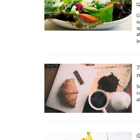
C
o
s
a
i
7
m
S
c
a
G