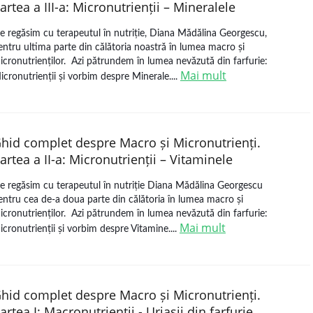
artea a III-a: Micronutrienții – Mineralele
e regăsim cu terapeutul în nutriție, Diana Mădălina Georgescu,
entru ultima parte din călătoria noastră în lumea macro și
icronutrienților. Azi pătrundem în lumea nevăzută din farfurie:
Mai mult
icronutrienții și vorbim despre Minerale....
hid complet despre Macro și Micronutrienți.
artea a II-a: Micronutrienții – Vitaminele
e regăsim cu terapeutul în nutriție Diana Mădălina Georgescu
entru cea de-a doua parte din călătoria în lumea macro și
icronutrienților. Azi pătrundem în lumea nevăzută din farfurie:
Mai mult
icronutrienții și vorbim despre Vitamine....
hid complet despre Macro și Micronutrienți.
artea I: Macronutrienții - Uriașii din farfurie