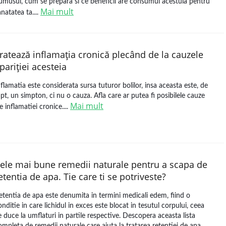
umusul, cum se prepara si ce beneficii are consumul acestuia pentru
Mai mult
anatatea ta....
ratează inflamaţia cronică plecând de la cauzele
pariţiei acesteia
nflamatia este considerata sursa tuturor bolilor, insa aceasta este, de
apt, un simpton, ci nu o cauza. Afla care ar putea fi posibilele cauze
Mai mult
le inflamatiei cronice....
ele mai bune remedii naturale pentru a scapa de
etentia de apa. Tie care ti se potriveste?
etentia de apa este denumita in termini medicali edem, fiind o
onditie in care lichidul in exces este blocat in tesutul corpului, ceea
e duce la umflaturi in partile respective. Descopera aceasta lista