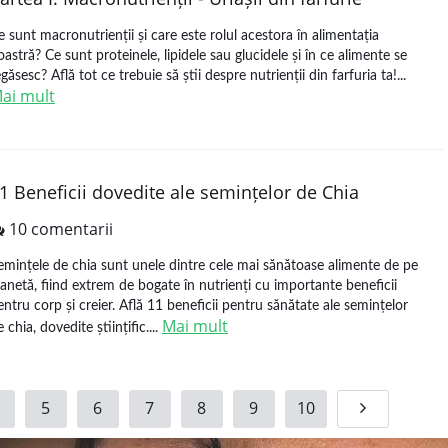
e sunt macronutrienții și care este rolul acestora în alimentația
oastră? Ce sunt proteinele, lipidele sau glucidele și în ce alimente se
egăsesc? Află tot ce trebuie să știi despre nutrienții din farfuria ta!...
ai mult
1 Beneficii dovedite ale semințelor de Chia
10 comentarii
emințele de chia sunt unele dintre cele mai sănătoase alimente de pe
lanetă, fiind extrem de bogate în nutrienți cu importante beneficii
entru corp și creier. Află 11 beneficii pentru sănătate ale semințelor
Mai mult
 chia, dovedite științific....
5
6
7
8
9
10