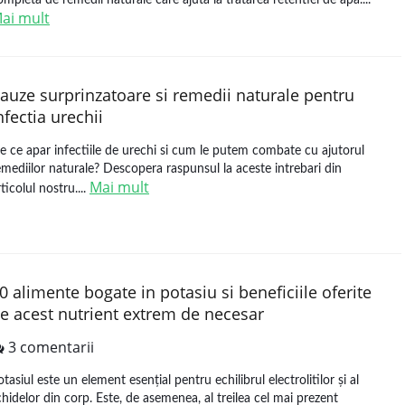
ompleta de remedii naturale care ajuta la tratarea retentiei de apa....
ai mult
auze surprinzatoare si remedii naturale pentru
nfectia urechii
e ce apar infectiile de urechi si cum le putem combate cu ajutorul
emediilor naturale? Descopera raspunsul la aceste intrebari din
Mai mult
ticolul nostru....
0 alimente bogate in potasiu si beneficiile oferite
e acest nutrient extrem de necesar
3 comentarii
otasiul este un element esențial pentru echilibrul electrolitilor și al
ichidelor din corp. Este, de asemenea, al treilea cel mai prezent