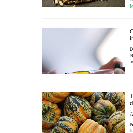
c
M
C
i
D
r
ar
1
d
P
l