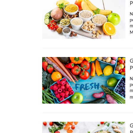
P
N
p
m
M
G
P
N
p
m
m
G
P