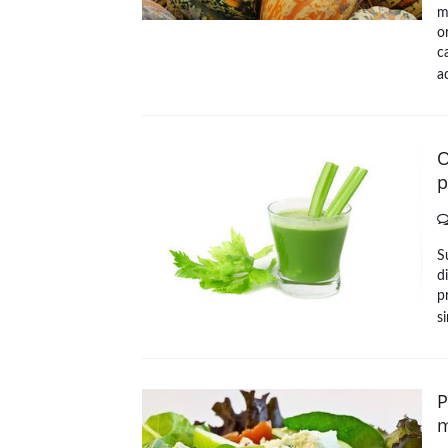
m
o
c
a
O
p
S
d
p
s
P
m