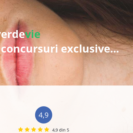
verde
vie
 concursuri exclusive...
4,9
4,9 din 5