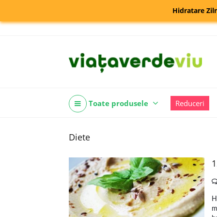
Hidratare Zil
Toate produsele
Reduceri
Diete
1
H
m