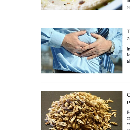
h
s
T
a
I
f
a
C
r
R
c
c