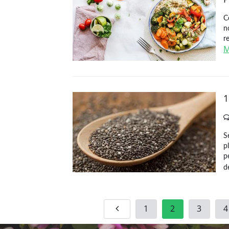
C
n
r
M
1
S
p
p
de
1
2
3
4