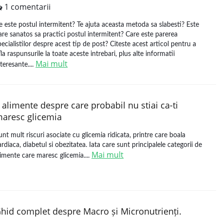
1 comentarii
e este postul intermitent? Te ajuta aceasta metoda sa slabesti? Este
are sanatos sa practici postul intermitent? Care este parerea
pecialistilor despre acest tip de post? Citeste acest articol pentru a
fla raspunsurile la toate aceste intrebari, plus alte informatii
Mai mult
nteresante....
 alimente despre care probabil nu stiai ca-ti
aresc glicemia
unt mult riscuri asociate cu glicemia ridicata, printre care boala
ardiaca, diabetul si obezitatea. Iata care sunt principalele categorii de
Mai mult
limente care maresc glicemia....
hid complet despre Macro și Micronutrienți.