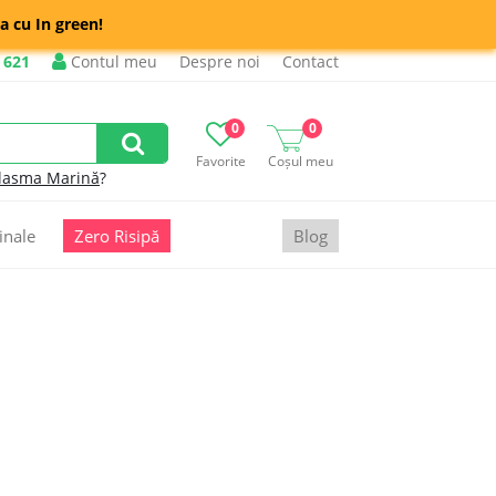
a cu In green!
 621
Contul meu
Despre noi
Contact
0
0
Favorite
Coșul meu
lasma Marină
?
inale
Zero Risipă
Blog