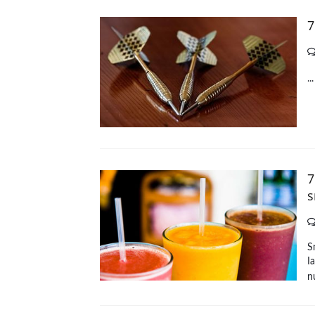
7
..
7
s
S
I
nu