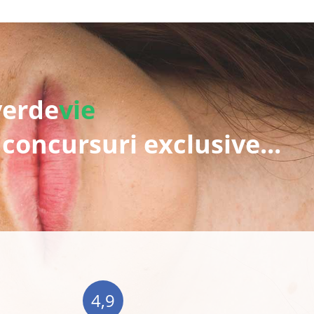
verde
vie
 concursuri exclusive...
4,9