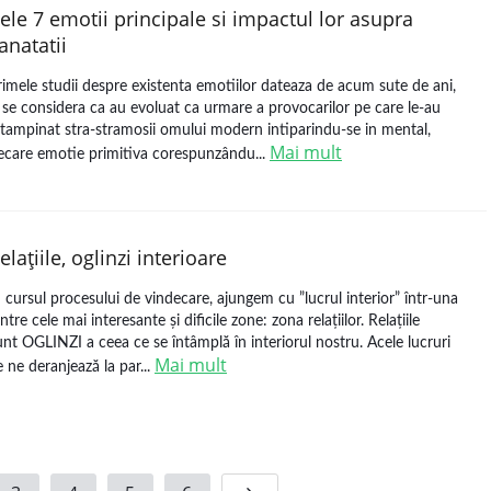
ele 7 emotii principale si impactul lor asupra
anatatii
rimele studii despre existenta emotiilor dateaza de acum sute de ani,
i se considera ca au evoluat ca urmare a provocarilor pe care le-au
ntampinat stra-stramosii omului modern intiparindu-se in mental,
Mai mult
iecare emotie primitiva corespunzându...
elaţiile, oglinzi interioare
n cursul procesului de vindecare, ajungem cu ”lucrul interior” într-una
ntre cele mai interesante și dificile zone: zona relațiilor. Relațiile
unt OGLINZI a ceea ce se întâmplă în interiorul nostru. Acele lucruri
Mai mult
e ne deranjează la par...