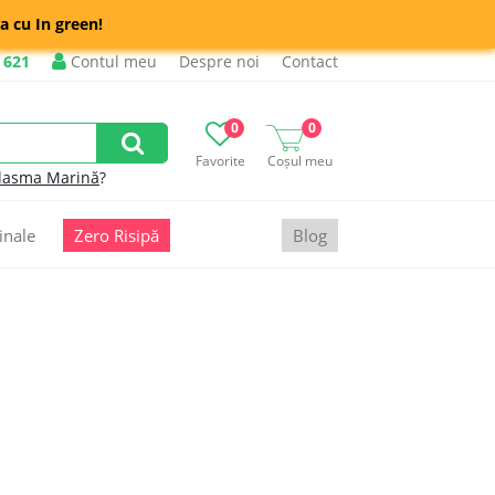
a cu In green!
 621
Contul meu
Despre noi
Contact
0
0
Favorite
Coșul meu
lasma Marină
?
inale
Zero Risipă
Blog