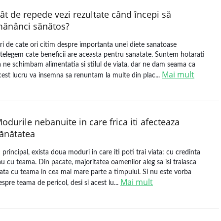
ât de repede vezi rezultate când începi să
ănânci sănătos?
ri de cate ori citim despre importanta unei diete sanatoase
ntelegem cate beneficii are aceasta pentru sanatate. Suntem hotarati
a ne schimbam alimentatia si stilul de viata, dar ne dam seama ca
Mai mult
cest lucru va insemna sa renuntam la multe din plac...
odurile nebanuite in care frica iti afecteaza
ănătatea
n principal, exista doua moduri in care iti poti trai viata: cu credinta
au cu teama. Din pacate, majoritatea oamenilor aleg sa isi traiasca
iata cu teama in cea mai mare parte a timpului. Si nu este vorba
Mai mult
espre teama de pericol, desi si acest lu...