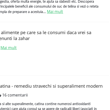
igestia, oferta multa energie, te ajuta sa slabesti etc. Descopera
rincipalele beneficii ale consumului de suc de telina si vezi o reteta
Mai mult
impla de preparare a acestuia....
 alimente pe care sa le consumi daca vrei sa
enunti la zahar
Mai mult
.
atina - remediu stravechi si superaliment modern
16 comentarii
a si alte superalimente, catina contine numerosi antioxidanti
uternici care ajuta corpul sa se apere de radicalii liberi (asociati in