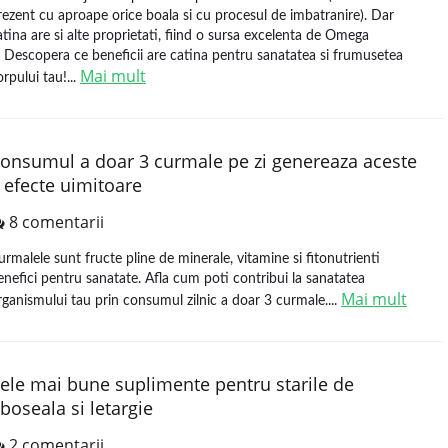
rezent cu aproape orice boala si cu procesul de imbatranire). Dar
atina are si alte proprietati, fiind o sursa excelenta de Omega
. Descopera ce beneficii are catina pentru sanatatea si frumusetea
Mai mult
orpului tau!...
onsumul a doar 3 curmale pe zi genereaza aceste
 efecte uimitoare
8 comentarii
urmalele sunt fructe pline de minerale, vitamine si fitonutrienti
enefici pentru sanatate. Afla cum poti contribui la sanatatea
Mai mult
rganismului tau prin consumul zilnic a doar 3 curmale....
ele mai bune suplimente pentru starile de
boseala si letargie
2 comentarii