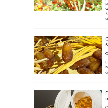
p
c
7
c
C
6
C
b
o
C
o