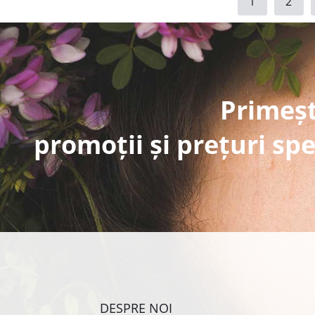
1
2
Primeșt
promoții și prețuri spe
DESPRE NOI