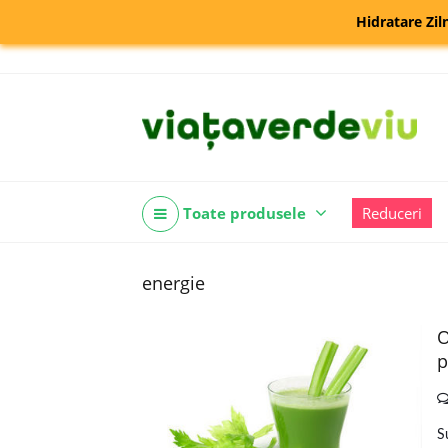
Hidratare Zil
Toate produsele
Reduceri
energie
O
p
S