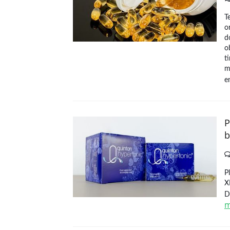
T
o
d
o
t
m
e
P
b
P
X
D
m