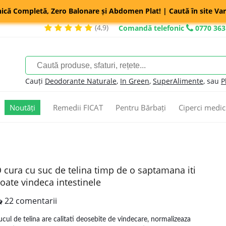
nică Completă, Zero Balonare și Abdomen Plat! | Caută în site Var
(4,9)
Comandă telefonic
0770 363
Cauți
Deodorante Naturale
,
In Green
,
SuperAlimente
, sau
P
Noutăți
Remedii FICAT
Pentru Bărbați
Ciperci medic
 cura cu suc de telina timp de o saptamana iti
oate vindeca intestinele
22 comentarii
ucul de telina are calitati deosebite de vindecare, normalizeaza