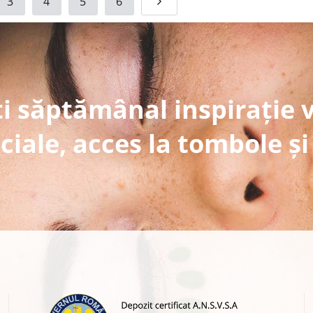
3
4
5
6
i săptămânal inspirație 
ciale, acces la tombole și