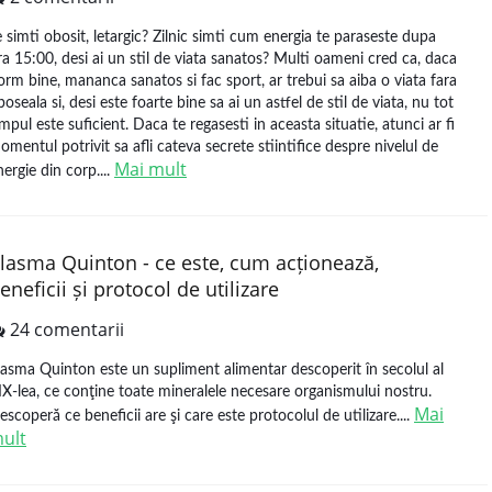
e simti obosit, letargic? Zilnic simti cum energia te paraseste dupa
ra 15:00, desi ai un stil de viata sanatos? Multi oameni cred ca, daca
orm bine, mananca sanatos si fac sport, ar trebui sa aiba o viata fara
boseala si, desi este foarte bine sa ai un astfel de stil de viata, nu tot
impul este suficient. Daca te regasesti in aceasta situatie, atunci ar fi
omentul potrivit sa afli cateva secrete stiintifice despre nivelul de
Mai mult
nergie din corp....
lasma Quinton - ce este, cum acționează,
eneficii și protocol de utilizare
24 comentarii
lasma Quinton este un supliment alimentar descoperit în secolul al
IX-lea, ce conţine toate mineralele necesare organismului nostru.
Mai
escoperă ce beneficii are şi care este protocolul de utilizare....
ult