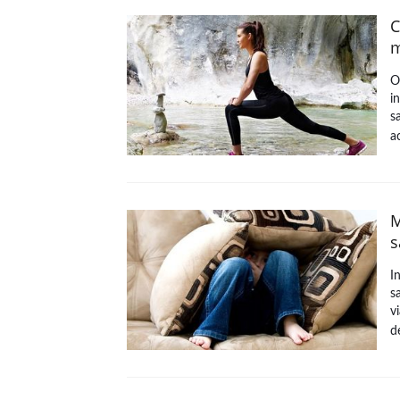
C
m
O
i
s
a
M
s
I
s
v
d