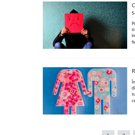
C
s
P
s
i
f
R
Î
di
s
c