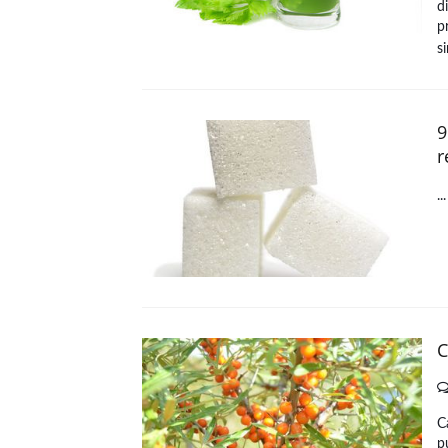
d
p
s
9
r
..
C
C
p