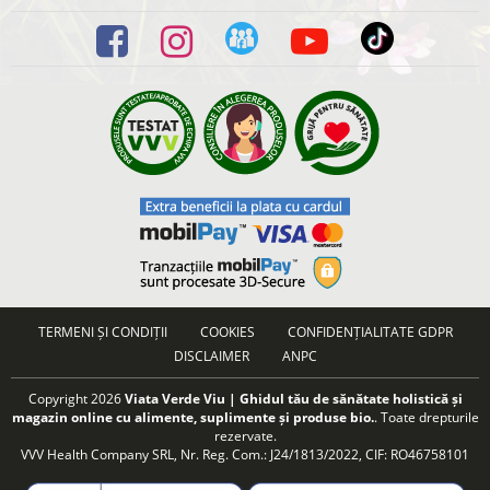
TERMENI ȘI CONDIȚII
COOKIES
CONFIDENȚIALITATE GDPR
DISCLAIMER
ANPC
Copyright 2026
Viata Verde Viu | Ghidul tău de sănătate holistică și
magazin online cu alimente, suplimente și produse bio.
. Toate drepturile
rezervate.
VVV Health Company SRL, Nr. Reg. Com.: J24/1813/2022, CIF: RO46758101