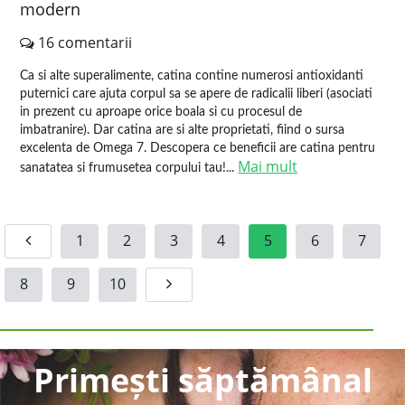
modern
16 comentarii
Ca si alte superalimente, catina contine numerosi antioxidanti
puternici care ajuta corpul sa se apere de radicalii liberi (asociati
in prezent cu aproape orice boala si cu procesul de
imbatranire). Dar catina are si alte proprietati, fiind o sursa
excelenta de Omega 7. Descopera ce beneficii are catina pentru
Mai mult
sanatatea si frumusetea corpului tau!...
1
2
3
4
5
6
7
8
9
10
Primești săptămânal