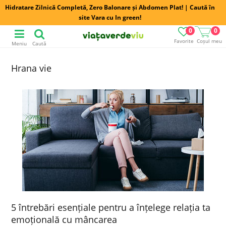
Hidratare Zilnică Completă, Zero Balonare și Abdomen Plat! | Caută în
site Vara cu In green!
0
0
Favorite
Coșul meu
Meniu
Caută
Hrana vie
5 întrebări esențiale pentru a înțelege relația ta
emoțională cu mâncarea