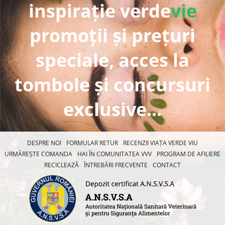
inspirație verde
vie
promoții și prețuri
speciale, acces la
tombole și concursuri
exclusive...
DESPRE NOI
FORMULAR RETUR
RECENZII VIAȚA VERDE VIU
URMĂREȘTE COMANDA
HAI ÎN COMUNITATEA VVV
PROGRAM DE AFILIERE
RECICLEAZĂ
ÎNTREBĂRI FRECVENTE
CONTACT