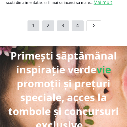
Mai mult
scoti din alimentatie, ar fi mai sa incerci sa mare...
1
2
3
4
Primești săptămânal
inspirație verde
vie
promoții și prețuri
speciale, acces la
tombole și concursuri
exclusive...