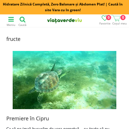
Hidratare Zilnică Completă, Zero Balonare și Abdomen Plat! | Caută în
site Vara cu In green!
0
0
Favorite
Coșul meu
Meniu
Caută
fructe
Premiere în Cipru