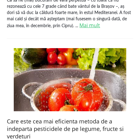
Ca să ne (mai) bucurăm de vara perpetuă – cu toate că nu
rezonează cu cele 7 grade când bate vântul de la Brașov –, aș
dori să vă duc la căldură foarte mare, în estul Mediteranei. A fost
mai cald și decât mă așteptam (mai fusesem o singură dată, de
Mai mult
ziua mea, în decembrie, prin Cipru). ...
Care este cea mai eficienta metoda de a
indeparta pesticidele de pe legume, fructe si
verdeturi