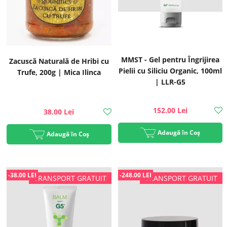
MMST - Gel pentru Îngrijirea
Zacuscă Naturală de Hribi cu
Pielii cu Siliciu Organic, 100ml
Trufe, 200g | Mica Ilinca
| LLR-G5
152.00 Lei
38.00 Lei
Adaugă în Coș
Adaugă în Coș
-38.00 LEI
-248.00 LEI