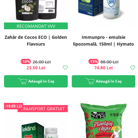
Zahăr de Cocos ECO | Golden
Immunpro - emulsie
Flavours
lipozomală, 150ml | Hymato
-10%
26.00 Lei
-15%
88.00 Lei
23.50 Lei
74.80 Lei
Adaugă în Coș
Adaugă în Coș
-19.05 LEI