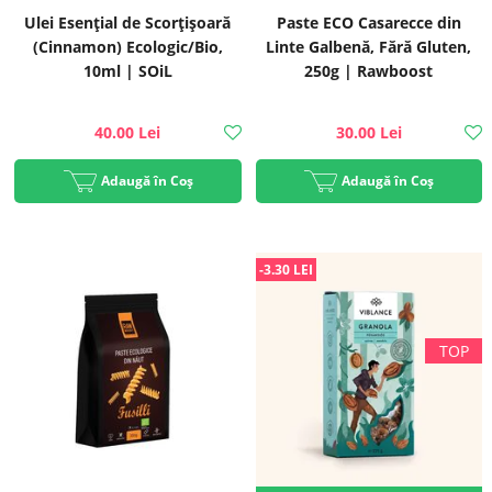
Ulei Esențial de Scorțișoară
Paste ECO Casarecce din
(Cinnamon) Ecologic/Bio,
Linte Galbenă, Fără Gluten,
10ml | SOiL
250g | Rawboost
40.00 Lei
30.00 Lei
Adaugă în Coș
Adaugă în Coș
-3.30 LEI