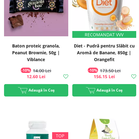
Baton proteic granola,
Diet - Pudră pentru Slăbit cu
Peanut Brownie, 50g |
Aromă de Banane, 850g |
Viblance
Orangefit
-10%
14.00 Lei
-10%
173.50 Lei
12.60 Lei
156.15 Lei
Adaugă în Coș
Adaugă în Coș