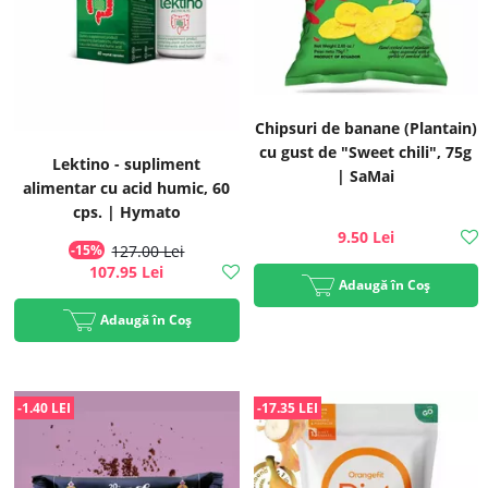
Chipsuri de banane (Plantain)
cu gust de "Sweet chili", 75g
Lektino - supliment
| SaMai
alimentar cu acid humic, 60
cps. | Hymato
9.50 Lei
-15%
127.00 Lei
107.95 Lei
Adaugă în Coș
Adaugă în Coș
-1.40 LEI
-17.35 LEI