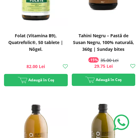
Folat (Vitamina B9),
Tahini Negru – Pastă de
Quatrefolic®, 50 tablete |
Susan Negru, 100% naturală,
Nôgel.
360g | Sunday bites
-15%
35.00 Lei
29.75 Lei
82.00 Lei
Adaugă în Coș
Adaugă în Coș