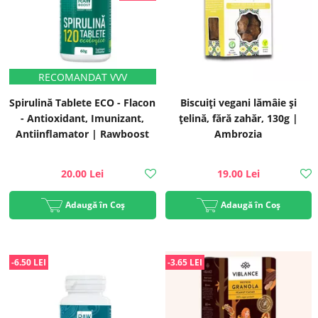
Spirulină Tablete ECO - Flacon
Biscuiţi vegani lămâie și
- Antioxidant, Imunizant,
țelină, fără zahăr, 130g |
Antiinflamator | Rawboost
Ambrozia
20.00 Lei
19.00 Lei
Adaugă în Coș
Adaugă în Coș
-6.50 LEI
-3.65 LEI