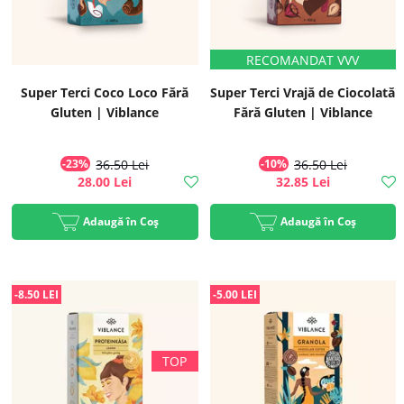
Super Terci Coco Loco Fără
Super Terci Vrajă de Ciocolată
Gluten | Viblance
Fără Gluten | Viblance
-23%
36.50 Lei
-10%
36.50 Lei
28.00 Lei
32.85 Lei
Adaugă în Coș
Adaugă în Coș
-8.50 LEI
-5.00 LEI