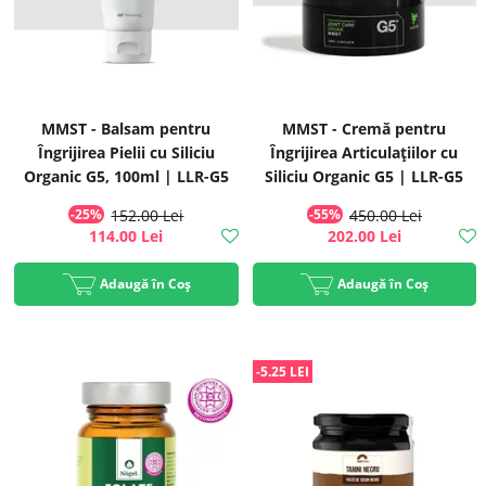
MMST - Balsam pentru
MMST - Cremă pentru
Îngrijirea Pielii cu Siliciu
Îngrijirea Articulațiilor cu
Organic G5, 100ml | LLR-G5
Siliciu Organic G5 | LLR-G5
-25%
152.00 Lei
-55%
450.00 Lei
114.00 Lei
202.00 Lei
Adaugă în Coș
Adaugă în Coș
-5.25 LEI