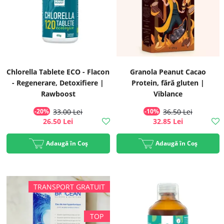
Chlorella Tablete ECO - Flacon
Granola Peanut Cacao
- Regenerare, Detoxifiere |
Protein, fără gluten |
Rawboost
Viblance
-20%
33.00 Lei
-10%
36.50 Lei
26.50 Lei
32.85 Lei
Adaugă în Coș
Adaugă în Coș