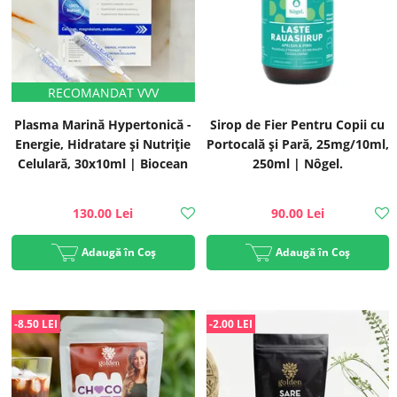
Plasma Marină Hypertonică -
Sirop de Fier Pentru Copii cu
Energie, Hidratare și Nutriție
Portocală și Pară, 25mg/10ml,
Celulară, 30x10ml | Biocean
250ml | Nôgel.
130.00 Lei
90.00 Lei
Adaugă în Coș
Adaugă în Coș
-8.50 LEI
-2.00 LEI