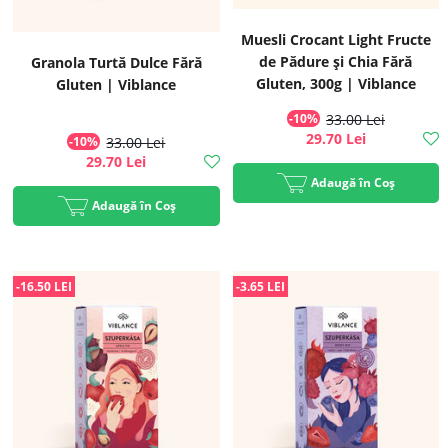
Muesli Crocant Light Fructe
de Pădure și Chia Fără
Granola Turtă Dulce Fără
Gluten, 300g | Viblance
Gluten | Viblance
-10%
33.00 Lei
29.70 Lei
-10%
33.00 Lei
29.70 Lei
Adaugă în Coș
Adaugă în Coș
-16.50 LEI
-3.65 LEI