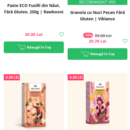
Paste ECO Fusilli din Năut,
Fără Gluten, 250g | Rawboost
Granola cu Nuci Pecan Fără
Gluten | Viblance
30.00 Lei
-10%
33.00 Lei
29.70 Lei
Adaugă în Coș
Adaugă în Coș
-3.30 LEI
-3.30 LEI