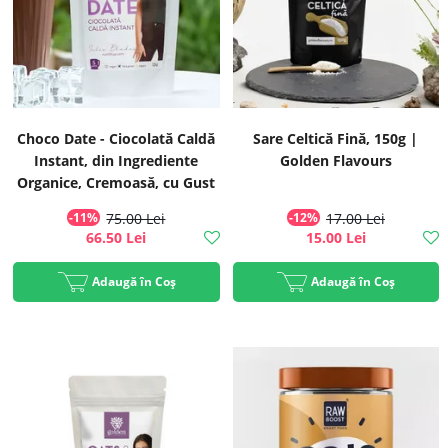
Choco Date - Ciocolată Caldă
Sare Celtică Fină, 150g |
Instant, din Ingrediente
Golden Flavours
Organice, Cremoasă, cu Gust
Intens de Curmale, ECO, 375g
-11%
75.00 Lei
-12%
17.00 Lei
| Golden Flavours
66.50 Lei
15.00 Lei
Adaugă în Coș
Adaugă în Coș