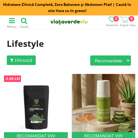
Hidratare Zilnică Completă, Zero Balonare și Abdomen Plat! | Caută în
site Vara cu In green!
0
0
Favorite
Coșul meu
Meniu
Caută
Lifestyle
Filtrează
-5.50 LEI