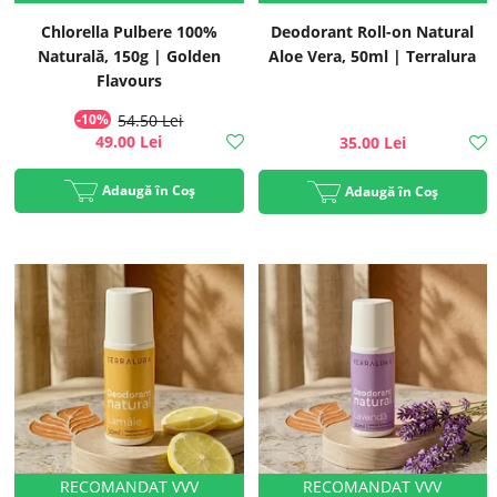
Chlorella Pulbere 100%
Deodorant Roll-on Natural
Naturală, 150g | Golden
Aloe Vera, 50ml | Terralura
Flavours
-10%
54.50 Lei
49.00 Lei
35.00 Lei
Adaugă în Coș
Adaugă în Coș