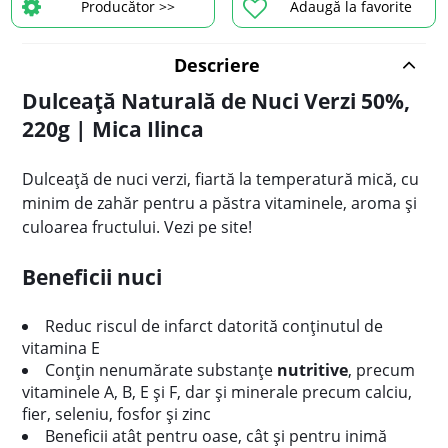
Producător >>
Adaugă la favorite
Descriere
Dulceață Naturală de Nuci Verzi 50%,
220g | Mica Ilinca
Dulceață de nuci verzi, fiartă la temperatură mică, cu
minim de zahăr pentru a păstra vitaminele, aroma și
culoarea fructului. Vezi pe site!
Beneficii nuci
Reduc riscul de infarct
datorită conținutul de
vitamina E
Conțin nenumărate substanțe
nutritive
, precum
vitaminele A, B, E și F, dar și minerale precum calciu,
fier, seleniu, fosfor și zinc
Beneficii atât pentru oase, cât și pentru inimă