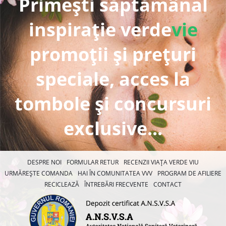
Primești săptămânal
inspirație verde
vie
promoții și prețuri
speciale, acces la
tombole și concursuri
exclusive...
DESPRE NOI
FORMULAR RETUR
RECENZII VIAȚA VERDE VIU
URMĂREȘTE COMANDA
HAI ÎN COMUNITATEA VVV
PROGRAM DE AFILIERE
RECICLEAZĂ
ÎNTREBĂRI FRECVENTE
CONTACT