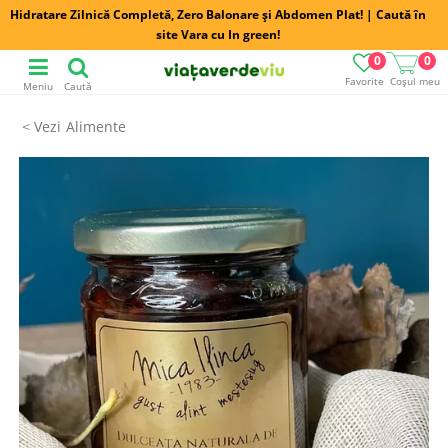
Hidratare Zilnică Completă, Zero Balonare și Abdomen Plat! | Caută în
site Vara cu In green!
0
0
Favorite
Coșul meu
Meniu
Caută
Alimente