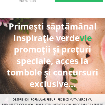
momentan
Primești săptămânal
inspirație verde
vie
promoții și prețuri
speciale, acces la
tombole și concursuri
exclusive...
DESPRE NOI
FORMULAR RETUR
RECENZII VIAȚA VERDE VIU
URMĂREȘTE COMANDA
HAI ÎN COMUNITATEA VVV
PROGRAM DE AFILIERE