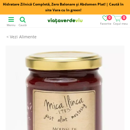
Hidratare Zilnică Completă, Zero Balonare și Abdomen Plat! | Caută în
site Vara cu In green!
0
0
Favorite
Coșul meu
Meniu
Caută
Alimente