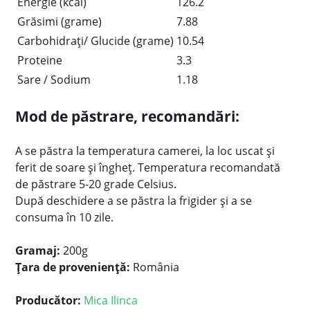
Energie (kcal)
126.2
Grăsimi (grame)
7.88
Carbohidrați/ Glucide (grame)
10.54
Proteine
3.3
Sare / Sodium
1.18
Mod de păstrare, recomandări:
A se păstra la temperatura camerei, la loc uscat și
ferit de soare și îngheț. Temperatura recomandată
de păstrare 5-20 grade Celsius.
După deschidere a se păstra la frigider și a se
consuma în 10 zile.
Gramaj:
200g
Țara de proveniență:
România
Producător:
Mica Ilinca