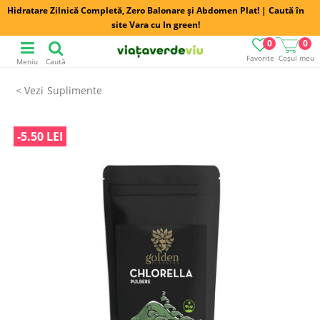
Hidratare Zilnică Completă, Zero Balonare și Abdomen Plat! | Caută în
site Vara cu In green!
0
0
Favorite
Coșul meu
Meniu
Caută
Suplimente
-5.50 LEI