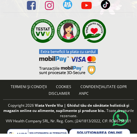
TERMENI ȘI CONDIȚII
COOKIES
CONFIDENȚIALITATE GDPR
DISCLAIMER
ANPC
Copyright 2026
Viata Verde Viu | Ghidul tău de sănătate holistică și
magazin online cu alimente, suplimente și produse bio.
. Toate drepturile
rezervate.
VVV Health Company SRL, Nr. Reg. Com.: J24/1813/2022, CIF: RO46758101