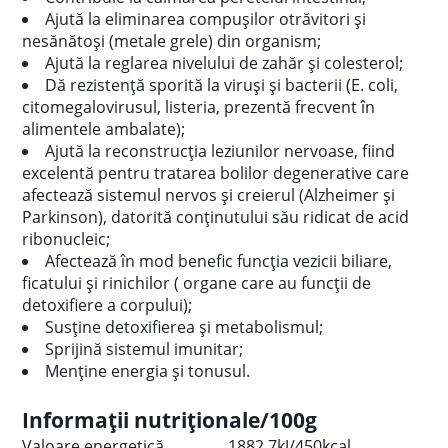
Ajută la eliminarea compușilor otrăvitori și
nesănătoși (metale grele) din organism;
Ajută la reglarea nivelului de zahăr și colesterol;
Dă rezistență sporită la viruși și bacterii (E. coli,
citomegalovirusul, listeria, prezentă frecvent în
alimentele ambalate);
Ajută la reconstrucția leziunilor nervoase, fiind
excelentă pentru tratarea bolilor degenerative care
afectează sistemul nervos și creierul (Alzheimer și
Parkinson), datorită conținutului său ridicat de acid
ribonucleic;
Afectează în mod benefic funcția vezicii biliare,
ficatului și rinichilor ( organe care au funcții de
detoxifiere a corpului);
Susține detoxifierea și metabolismul;
Sprijină sistemul imunitar;
Menține energia și tonusul.
Informații nutriționale/100g
Valoare energetică ...............1882.7kJ/450kcal