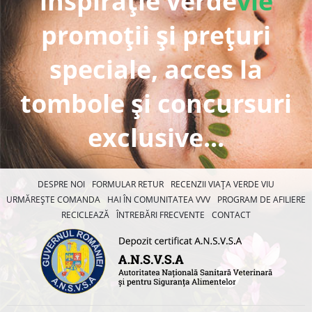
inspirație verde
vie
promoții și prețuri
speciale, acces la
tombole și concursuri
exclusive...
DESPRE NOI
FORMULAR RETUR
RECENZII VIAȚA VERDE VIU
URMĂREȘTE COMANDA
HAI ÎN COMUNITATEA VVV
PROGRAM DE AFILIERE
RECICLEAZĂ
ÎNTREBĂRI FRECVENTE
CONTACT