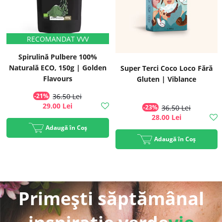
Spirulină Pulbere 100%
Naturală ECO, 150g | Golden
Super Terci Coco Loco Fără
Flavours
Gluten | Viblance
-21%
36.50 Lei
29.00 Lei
-23%
36.50 Lei
28.00 Lei
Adaugă în Coș
Adaugă în Coș
Primești săptămânal