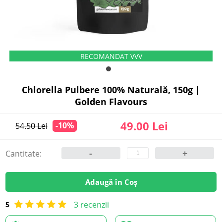
Chlorella Pulbere 100% Naturală, 150g |
Golden Flavours
49.00 Lei
-10%
54.50 Lei
-
+
Cantitate:
Adaugă în Coș
3 recenzii
5