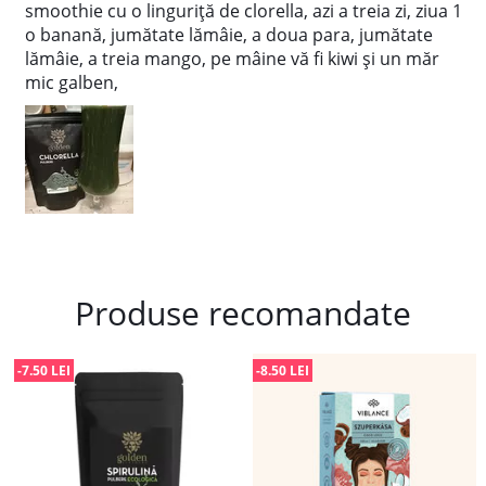
smoothie cu o linguriță de clorella, azi a treia zi, ziua 1
o banană, jumătate lămâie, a doua para, jumătate
lămâie, a treia mango, pe mâine vă fi kiwi și un măr
mic galben,
Produse recomandate
-7.50 LEI
-8.50 LEI