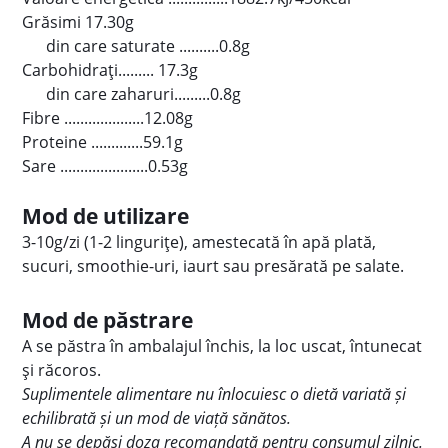
Grăsimi 17.30g
din care saturate ..........0.8g
Carbohidrați......... 17.3g
din care zaharuri.........0.8g
Fibre ....................12.08g
Proteine .............59.1g
Sare ......................0.53g
Mod de utilizare
3-10g/zi (1-2 lingurițe), amestecată în apă plată,
sucuri, smoothie-uri, iaurt sau presărată pe salate.
Mod de păstrare
A se păstra în ambalajul închis, la loc uscat, întunecat
şi răcoros.
Suplimentele alimentare nu înlocuiesc o dietă variată și
echilibrată și un mod de viață sănătos.
A nu se depăși doza recomandată pentru consumul zilnic.