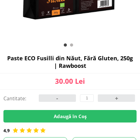
Paste ECO Fusilli din Năut, Fără Gluten, 250g
| Rawboost
30.00 Lei
-
+
Cantitate:
Adaugă în Coș
4,9