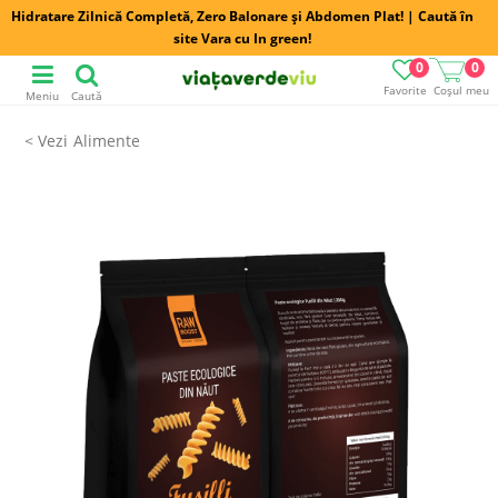
Hidratare Zilnică Completă, Zero Balonare și Abdomen Plat! | Caută în
site Vara cu In green!
0
0
Favorite
Coșul meu
Meniu
Caută
Alimente