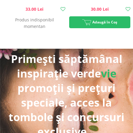
33.00 Lei
30.00 Lei
Produs indisponibil
Adaugă în Coș
momentan
Primești săptămânal
inspirație verde
vie
promoții și prețuri
speciale, acces la
tombole și concursuri
exclusive...