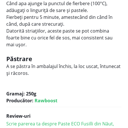
Când apa ajunge la punctul de fierbere (100°C),
adăugați o linguriță de sare și pastele.
Fierbeți pentru 5 minute, amestecând din când în
când, după care strecurați.
Datorită striațiilor, aceste paste se pot combina
foarte bine cu orice fel de sos, mai consistent sau
mai ușor.
Păstrare
A se păstra în ambalajul închis, la loc uscat, întunecat
şi răcoros.
Gramaj: 250g
Producător:
Rawboost
Review-uri
Scrie parerea ta despre Paste ECO Fusilli din Năut,