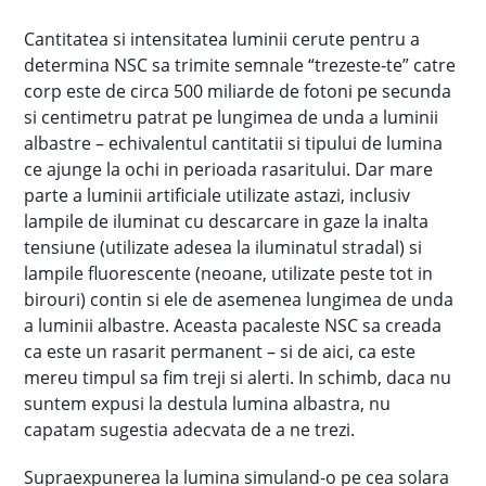
Cantitatea si intensitatea luminii cerute pentru a
determina NSC sa trimite semnale “trezeste-te” catre
corp este de circa 500 miliarde de fotoni pe secunda
si centimetru patrat pe lungimea de unda a luminii
albastre – echivalentul cantitatii si tipului de lumina
ce ajunge la ochi in perioada rasaritului. Dar mare
parte a luminii artificiale utilizate astazi, inclusiv
lampile de iluminat cu descarcare in gaze la inalta
tensiune (utilizate adesea la iluminatul stradal) si
lampile fluorescente (neoane, utilizate peste tot in
birouri) contin si ele de asemenea lungimea de unda
a luminii albastre. Aceasta pacaleste NSC sa creada
ca este un rasarit permanent – si de aici, ca este
mereu timpul sa fim treji si alerti. In schimb, daca nu
suntem expusi la destula lumina albastra, nu
capatam sugestia adecvata de a ne trezi.
Supraexpunerea la lumina simuland-o pe cea solara