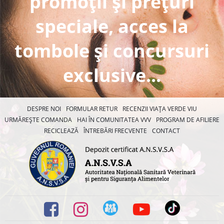
promoții și prețuri
speciale, acces la
tombole și concursuri
exclusive...
DESPRE NOI
FORMULAR RETUR
RECENZII VIAȚA VERDE VIU
URMĂREȘTE COMANDA
HAI ÎN COMUNITATEA VVV
PROGRAM DE AFILIERE
RECICLEAZĂ
ÎNTREBĂRI FRECVENTE
CONTACT