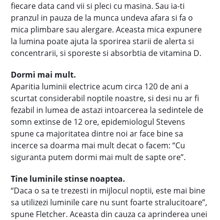
fiecare data cand vii si pleci cu masina. Sau ia-ti
pranzul in pauza de la munca undeva afara si fa o
mica plimbare sau alergare. Aceasta mica expunere
la lumina poate ajuta la sporirea starii de alerta si
concentrarii, si sporeste si absorbtia de vitamina D.
Dormi mai mult.
Aparitia luminii electrice acum circa 120 de ani a
scurtat considerabil noptile noastre, si desi nu ar fi
fezabil in lumea de astazi intoarcerea la sedintele de
somn extinse de 12 ore, epidemiologul Stevens
spune ca majoritatea dintre noi ar face bine sa
incerce sa doarma mai mult decat o facem: “Cu
siguranta putem dormi mai mult de sapte ore”.
Tine luminile stinse noaptea.
“Daca o sa te trezesti in mijlocul noptii, este mai bine
sa utilizezi luminile care nu sunt foarte stralucitoare”,
spune Fletcher. Aceasta din cauza ca aprinderea unei