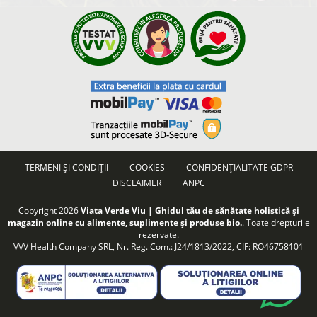
TERMENI ȘI CONDIȚII
COOKIES
CONFIDENȚIALITATE GDPR
DISCLAIMER
ANPC
Copyright 2026
Viata Verde Viu | Ghidul tău de sănătate holistică și
magazin online cu alimente, suplimente și produse bio.
. Toate drepturile
rezervate.
VVV Health Company SRL, Nr. Reg. Com.: J24/1813/2022, CIF: RO46758101