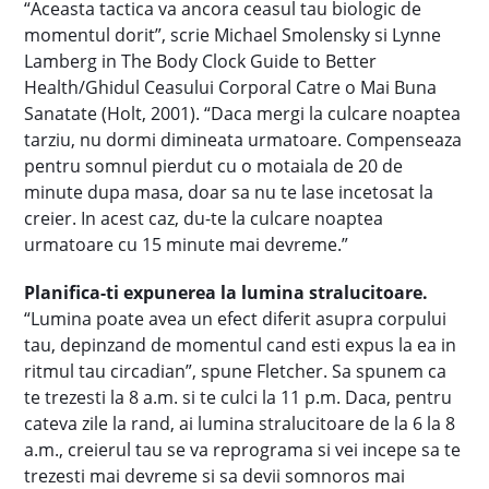
“Aceasta tactica va ancora ceasul tau biologic de
momentul dorit”, scrie Michael Smolensky si Lynne
Lamberg in The Body Clock Guide to Better
Health/Ghidul Ceasului Corporal Catre o Mai Buna
Sanatate (Holt, 2001). “Daca mergi la culcare noaptea
tarziu, nu dormi dimineata urmatoare. Compenseaza
pentru somnul pierdut cu o motaiala de 20 de
minute dupa masa, doar sa nu te lase incetosat la
creier. In acest caz, du-te la culcare noaptea
urmatoare cu 15 minute mai devreme.”
Planifica-ti expunerea la lumina stralucitoare.
“Lumina poate avea un efect diferit asupra corpului
tau, depinzand de momentul cand esti expus la ea in
ritmul tau circadian”, spune Fletcher. Sa spunem ca
te trezesti la 8 a.m. si te culci la 11 p.m. Daca, pentru
cateva zile la rand, ai lumina stralucitoare de la 6 la 8
a.m., creierul tau se va reprograma si vei incepe sa te
trezesti mai devreme si sa devii somnoros mai