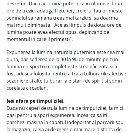
devreme. Daca ai lumina puternica in ultimele doua
ore de trezie, adauga Fletcher, creierul tau primeste
semnalul sa ramana treaz mai tarziu si sa doarma
mai mult dimineata. “Acelasi impuls de doua ore de
lumina poate avea efectul opus, depinzand de
momentul in care il primesti”.
Expunerea la lumina naturala puternica este cea mai
buna, dar sederea de la 30 la 90 de minute pe zi in
lumina cu spectru complet este si ea eficienta si a
fost adesea folosita pentru a trata tulburarile afective
sezoniere si alte tulburari ale starii de spirit si somn
corelate circadian.
Iesi afara pe timpul zilei.
Daca nu capeti destula lumina pe timpul zilei, fa mici
pasi pentru a spori expunerea. Incearca sa iti
parchezi masina la capatul indepartat al parcarii sau
la magazin, ca sa ai de mers o mai mare distanta de