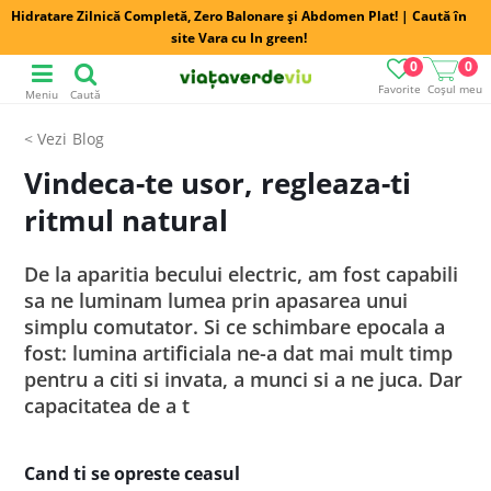
Hidratare Zilnică Completă, Zero Balonare și Abdomen Plat! | Caută în
site Vara cu In green!
0
0
Favorite
Coșul meu
Meniu
Caută
Blog
Vindeca-te usor, regleaza-ti
ritmul natural
De la aparitia becului electric, am fost capabili
sa ne luminam lumea prin apasarea unui
simplu comutator. Si ce schimbare epocala a
fost: lumina artificiala ne-a dat mai mult timp
pentru a citi si invata, a munci si a ne juca. Dar
capacitatea de a t
Cand ti se opreste ceasul