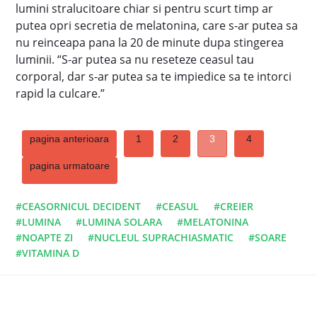
lumini stralucitoare chiar si pentru scurt timp ar
putea opri secretia de melatonina, care s-ar putea sa
nu reinceapa pana la 20 de minute dupa stingerea
luminii. “S-ar putea sa nu reseteze ceasul tau
corporal, dar s-ar putea sa te impiedice sa te intorci
rapid la culcare.”
pagina anterioara
1
2
3
4
pagina urmatoare
#CEASORNICUL DECIDENT
#CEASUL
#CREIER
#LUMINA
#LUMINA SOLARA
#MELATONINA
#NOAPTE ZI
#NUCLEUL SUPRACHIASMATIC
#SOARE
#VITAMINA D