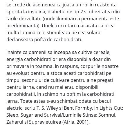
se crede de asemenea ca joaca un rol in rezistenta
sporita la insulina, diabetul de tip 2 si obezitatea din
tarile dezvoltate (unde iluminarea permanenta este
predominanta). Unele cercetari mai arata ca prea
multa lumina ce o stimuleaza pe cea solara
declanseaza pofta de carbohidrati.
Inainte ca oamenii sa inceapa sa cultive cereale,
energia carbohidratilor era disponibila doar din
primavara in toamna. In raspuns, corpurile noastre
au evoluat pentru a stoca acesti carbohidrati pe
timpul sezonului de cultivare pentru a ne pregati
pentru iarna, cand nu mai erau disponibili
carbohidratii. In schimb nu poftim la carbohidrati
iarna. Toate astea s-au schimbat odata cu becul
electric, scriu T. S. Wiley si Bent Formby, in Lights Out:
Sleep, Sugar and Survival/Luminile Stinse: Somnul,
Zaharul si Supravietuirea (Atria, 2001).