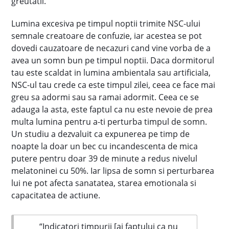
greutatii.
Lumina excesiva pe timpul noptii trimite NSC-ului
semnale creatoare de confuzie, iar acestea se pot
dovedi cauzatoare de necazuri cand vine vorba de a
avea un somn bun pe timpul noptii. Daca dormitorul
tau este scaldat in lumina ambientala sau artificiala,
NSC-ul tau crede ca este timpul zilei, ceea ce face mai
greu sa adormi sau sa ramai adormit. Ceea ce se
adauga la asta, este faptul ca nu este nevoie de prea
multa lumina pentru a-ti perturba timpul de somn.
Un studiu a dezvaluit ca expunerea pe timp de
noapte la doar un bec cu incandescenta de mica
putere pentru doar 39 de minute a redus nivelul
melatoninei cu 50%. Iar lipsa de somn si perturbarea
lui ne pot afecta sanatatea, starea emotionala si
capacitatea de actiune.
“Indicatori timpurii [ai faptului ca nu