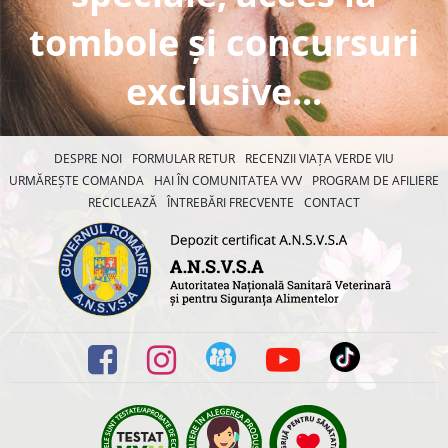
tombole și concursuri
exclusive...
DESPRE NOI
FORMULAR RETUR
RECENZII VIAȚA VERDE VIU
URMĂREȘTE COMANDA
HAI ÎN COMUNITATEA VVV
PROGRAM DE AFILIERE
RECICLEAZĂ
ÎNTREBĂRI FRECVENTE
CONTACT