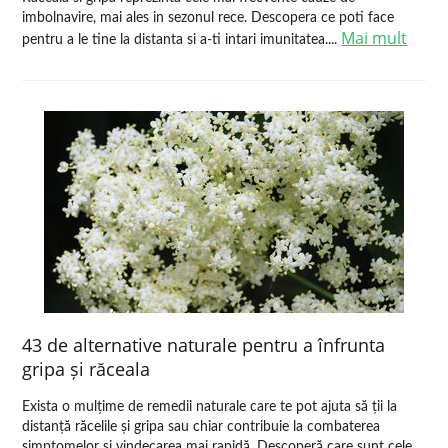
imbolnavire, mai ales in sezonul rece. Descopera ce poti face
Mai mult
pentru a le tine la distanta si a-ti intari imunitatea....
43 de alternative naturale pentru a înfrunta
gripa și răceala
Exista o mulțime de remedii naturale care te pot ajuta să ții la
distanță răcelile și gripa sau chiar contribuie la combaterea
simptomelor și vindecarea mai rapidă. Descoperă care sunt cele