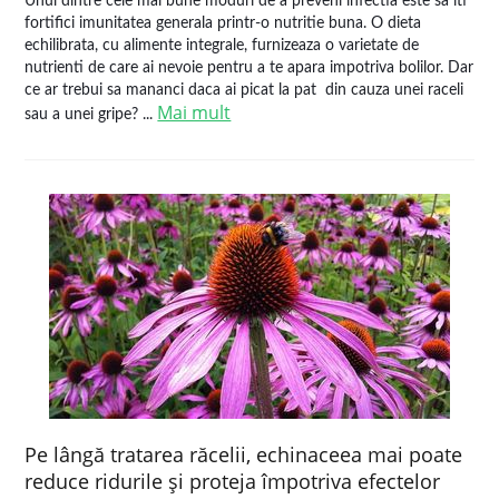
Unul dintre cele mai bune moduri de a preveni infectia este sa iti
fortifici imunitatea generala printr-o nutritie buna. O dieta
echilibrata, cu alimente integrale, furnizeaza o varietate de
nutrienti de care ai nevoie pentru a te apara impotriva bolilor. Dar
ce ar trebui sa mananci daca ai picat la pat din cauza unei raceli
Mai mult
sau a unei gripe? ...
Pe lângă tratarea răcelii, echinaceea mai poate
reduce ridurile şi proteja împotriva efectelor