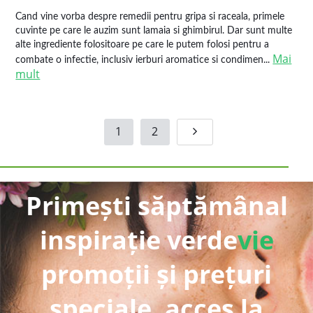
Cand vine vorba despre remedii pentru gripa si raceala, primele
cuvinte pe care le auzim sunt lamaia si ghimbirul. Dar sunt multe
alte ingrediente folositoare pe care le putem folosi pentru a
Mai
combate o infectie, inclusiv ierburi aromatice si condimen...
mult
1
2
Primești săptămânal
inspirație verde
vie
promoții și prețuri
speciale, acces la