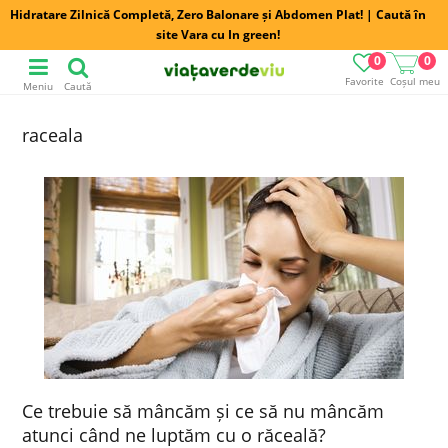
Hidratare Zilnică Completă, Zero Balonare și Abdomen Plat! | Caută în
site Vara cu In green!
0
0
Favorite
Coșul meu
Meniu
Caută
raceala
Ce trebuie să mâncăm și ce să nu mâncăm
atunci când ne luptăm cu o răceală?