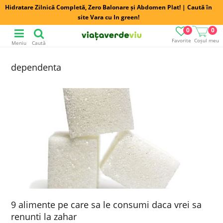
Hidratare Zilnică Completă, Zero Balonare și Abdomen Plat! | Caută în
site Vara cu In green!
0
0
Favorite
Coșul meu
Meniu
Caută
dependenta
9 alimente pe care sa le consumi daca vrei sa
renunti la zahar