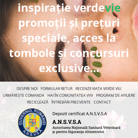
inspirație verde
vie
promoții și prețuri
speciale, acces la
tombole și concursuri
exclusive...
DESPRE NOI
FORMULAR RETUR
RECENZII VIAȚA VERDE VIU
URMĂREȘTE COMANDA
HAI ÎN COMUNITATEA VVV
PROGRAM DE AFILIERE
RECICLEAZĂ
ÎNTREBĂRI FRECVENTE
CONTACT