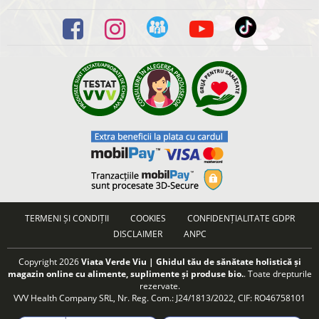
TERMENI ȘI CONDIȚII
COOKIES
CONFIDENȚIALITATE GDPR
DISCLAIMER
ANPC
Copyright 2026
Viata Verde Viu | Ghidul tău de sănătate holistică și
magazin online cu alimente, suplimente și produse bio.
. Toate drepturile
rezervate.
VVV Health Company SRL, Nr. Reg. Com.: J24/1813/2022, CIF: RO46758101