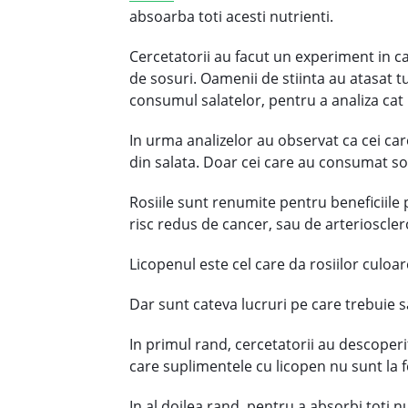
absoarba toti acesti nutrienti.
Cercetatorii au facut un experiment in ca
de sosuri. Oamenii de stiinta au atasat t
consumul salatelor, pentru a analiza cat 
In urma analizelor au observat ca cei ca
din salata. Doar cei care au consumat sos
Rosiile sunt renumite pentru beneficiile 
risc redus de cancer, sau de arterioscler
Licopenul este cel care da rosiilor culoar
Dar sunt cateva lucruri pe care trebuie sa
In primul rand, cercetatorii au descoperit
care suplimentele cu licopen nu sunt la fe
In al doilea rand, pentru a absorbi toti 