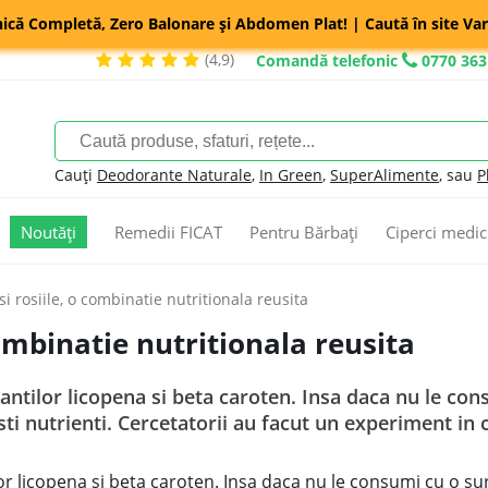
nică Completă, Zero Balonare și Abdomen Plat! | Caută în site Var
(4,9)
Comandă telefonic
0770 363
Cauți
Deodorante Naturale
,
In Green
,
SuperAlimente
, sau
P
Noutăți
Remedii FICAT
Pentru Bărbați
Ciperci medic
si rosiile, o combinatie nutritionala reusita
combinatie nutritionala reusita
dantilor licopena si beta caroten. Insa daca nu le co
sti nutrienti. Cercetatorii au facut un experiment in
r licopena si beta caroten. Insa daca nu le consumi cu o sur