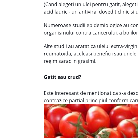
(Cand alegeti un ulei pentru gatit, aleget
acid lauric - un antiviral dovedit clinic si
Numeroase studii epidemiologice au conf
organismului contra cancerului, a bolilor 
Alte studii au aratat ca uleiul extra-vir
reumatoida; aceleasi beneficii sau unele
regim sarac in grasimi.
Gatit sau crud?
Este interesant de mentionat ca s-a descop
contrazice partial principiul conform ca