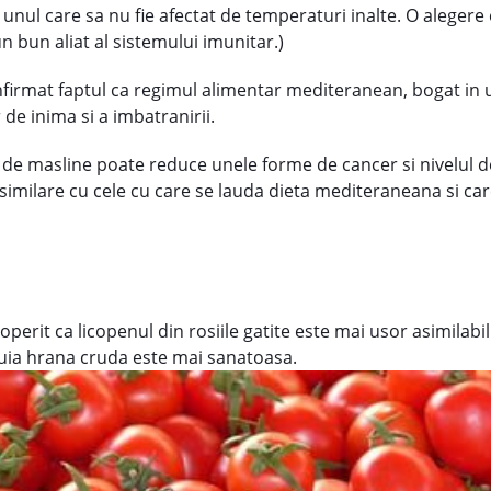
i unul care sa nu fie afectat de temperaturi inalte. O alegere
 un bun aliat al sistemului imunitar.)
irmat faptul ca regimul alimentar mediteranean, bogat in u
de inima si a imbatranirii.
gin de masline poate reduce unele forme de cancer si nivelul 
 similare cu cele cu care se lauda dieta mediteraneana si ca
erit ca licopenul din rosiile gatite este mai usor asimilabil 
ruia hrana cruda este mai sanatoasa.