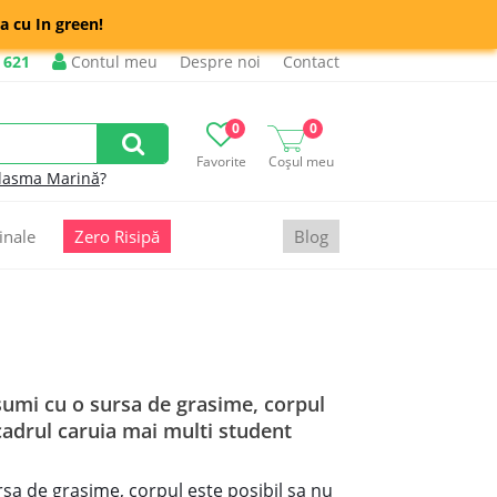
a cu In green!
 621
Contul meu
Despre noi
Contact
0
0
Favorite
Coșul meu
lasma Marină
?
inale
Zero Risipă
Blog
nsumi cu o sursa de grasime, corpul
 cadrul caruia mai multi student
sa de grasime, corpul este posibil sa nu