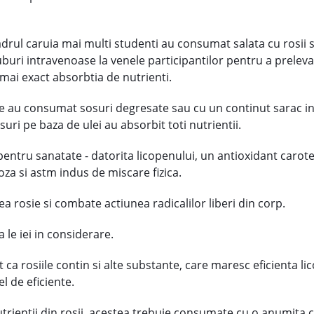
drul caruia mai multi studenti au consumat salata cu rosii si
uburi intravenoase la venele participantilor pentru a prelev
mai exact absorbtia de nutrienti.
re au consumat sosuri degresate sau cu un continut sarac i
uri pe baza de ulei au absorbit toti nutrientii.
pentru sanatate - datorita licopenului, un antioxidant caroten
oza si astm indus de miscare fizica.
ea rosie si combate actiunea radicalilor liberi din corp.
 le iei in considerare.
 ca rosiile contin si alte substante, care maresc eficienta l
l de eficiente.
nutrientii din rosii, acestea trebuie consumate cu o anumita 