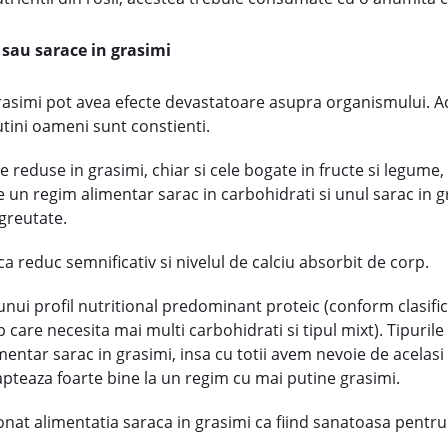
 sau sarace in grasimi
 grasimi pot avea efecte devastatoare asupra organismului. A
tini oameni sunt constienti.
e reduse in grasimi, chiar si cele bogate in fructe si legume
re un regim alimentar sarac in carbohidrati si unul sarac in g
greutate.
a reduc semnificativ si nivelul de calciu absorbit de corp.
l unui profil nutritional predominant proteic (conform clasifi
p care necesita mai multi carbohidrati si tipul mixt). Tipuril
ntar sarac in grasimi, insa cu totii avem nevoie de acelasi 
apteaza foarte bine la un regim cu mai putine grasimi.
t alimentatia saraca in grasimi ca fiind sanatoasa pentru 