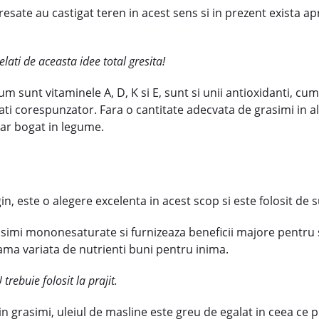
sate au castigat teren in acest sens si in prezent exista 
elati de aceasta idee total gresita!
cum sunt vitaminele A, D, K si E, sunt si unii antioxidanti, c
zati corespunzator. Fara o cantitate adecvata de grasimi in a
tar bogat in legume.
rgin, este o alegere excelenta in acest scop si este folosit de
rasimi mononesaturate si furnizeaza beneficii majore pentru 
 gama variata de nutrienti buni pentru inima.
rebuie folosit la prajit.
e in grasimi, uleiul de masline este greu de egalat in ceea ce 