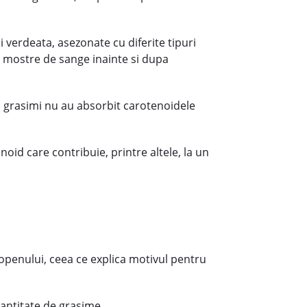
 verdeata, asezonate cu diferite tipuri
a mostre de sange inainte si dupa
n grasimi nu au absorbit carotenoidele
oid care contribuie, printre altele, la un
icopenului, ceea ce explica motivul pentru
cantitate de grasime.