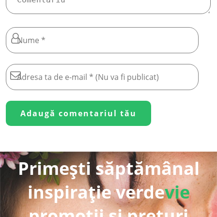
Primești săptămânal
inspirație verde
vie
promoții și prețuri