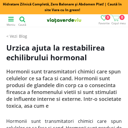
Hidratare Zilnică Completă, Zero Balonare și Abdomen Plat! | Caută în
site Vara cu In green!
0
0
Favorite
Coșul meu
Meniu
Caută
Blog
Urzica ajuta la restabilirea
echilibrului hormonal
Hormonii sunt transmitatori chimici care spun
celulelor ce sa faca si cand. Hormonii sunt
produsi de glandele din corp ca o consecinta
fireasca a fenomenului vietii si sunt stimulati
de influente interne si externe. Intr-o societate
toxica, asa cum e
Hormonii sunt transmitatori chimici care spun