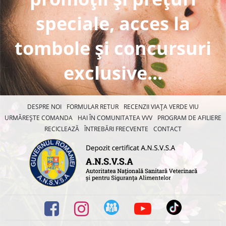
speciale, acces la
tombole și concursuri
exclusive...
DESPRE NOI
FORMULAR RETUR
RECENZII VIAȚA VERDE VIU
URMĂREȘTE COMANDA
HAI ÎN COMUNITATEA VVV
PROGRAM DE AFILIERE
RECICLEAZĂ
ÎNTREBĂRI FRECVENTE
CONTACT