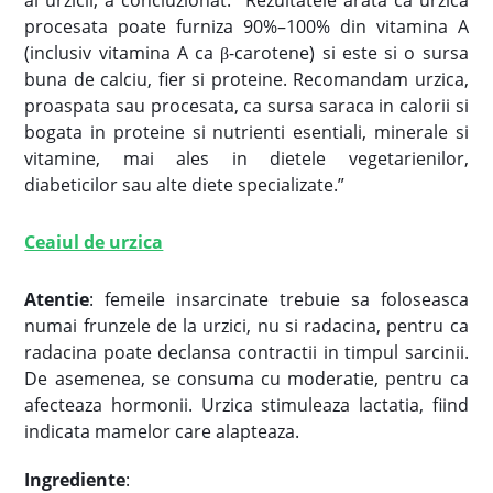
al urzicii, a concluzionat: “Rezultatele arata ca urzica
procesata poate furniza 90%–100% din vitamina A
(inclusiv vitamina A ca β-carotene) si este si o sursa
buna de calciu, fier si proteine. Recomandam urzica,
proaspata sau procesata, ca sursa saraca in calorii si
bogata in proteine si nutrienti esentiali, minerale si
vitamine, mai ales in dietele vegetarienilor,
diabeticilor sau alte diete specializate.”
Ceaiul de urzica
Atentie
: femeile insarcinate trebuie sa foloseasca
numai frunzele de la urzici, nu si radacina, pentru ca
radacina poate declansa contractii in timpul sarcinii.
De asemenea, se consuma cu moderatie, pentru ca
afecteaza hormonii. Urzica stimuleaza lactatia, fiind
indicata mamelor care alapteaza.
Ingrediente
: