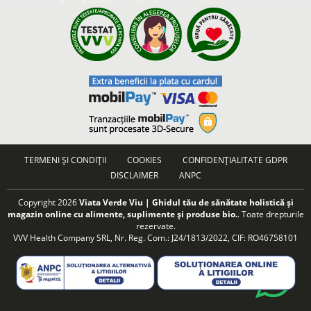
TERMENI ȘI CONDIȚII
COOKIES
CONFIDENȚIALITATE GDPR
DISCLAIMER
ANPC
Copyright 2026
Viata Verde Viu | Ghidul tău de sănătate holistică și
magazin online cu alimente, suplimente și produse bio.
. Toate drepturile
rezervate.
VVV Health Company SRL, Nr. Reg. Com.: J24/1813/2022, CIF: RO46758101