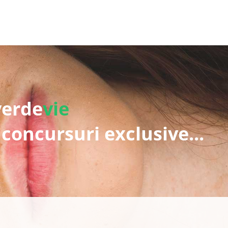
verde
vie
 concursuri exclusive...