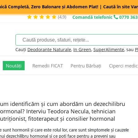
nică Completă, Zero Balonare și Abdomen Plat! | Caută în site Var
(4,9)
Comandă telefonic
0770 363
Cauți
Deodorante Naturale
,
In Green
,
SuperAlimente
, sau
P
Noutăți
Remedii FICAT
Pentru Bărbați
Ciperci medic
um identificăm și cum abordăm un dezechilibru
ormonal? Interviu Teodora Necula, tehnician
utriționist, fitoterapeut și consilier hormonal
e sunt hormonii și care este rolul lor, care sunt simptomele și cauzele
nui dezechilibru hormonal și ce poți face pentru a preveni sau