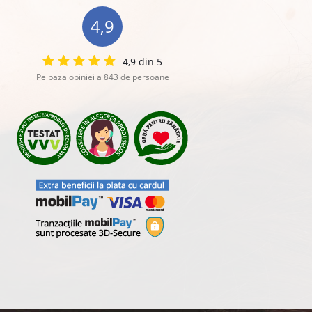
4,9
4,9 din 5
Pe baza opiniei a 843 de persoane