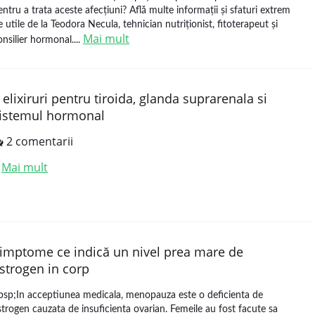
entru a trata aceste afecțiuni? Află multe informații și sfaturi extrem
e utile de la Teodora Necula, tehnician nutriționist, fitoterapeut și
Mai mult
onsilier hormonal....
 elixiruri pentru tiroida, glanda suprarenala si
istemul hormonal
2 comentarii
Mai mult
.
imptome ce indică un nivel prea mare de
strogen in corp
bsp;In acceptiunea medicala, menopauza este o deficienta de
strogen cauzata de insuficienta ovarian. Femeile au fost facute sa