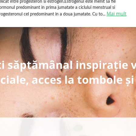
elicat intre progesteron si estrogen.Estrogenul este menit sa fie
ormonul predominant in prima jumatate a ciclului menstrual si
Mai mult
rogesteronul cel predominant in a doua jumatate. Cu to...
i săptămânal inspirație 
ciale, acces la tombole și