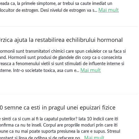
reada ca, la primele simptome, ar trebui sa caute imediat un
Mai mult
nlocuitor de estrogen. Desi nivelul de estrogen va s...
rzica ajuta la restabilirea echilibrului hormonal
ormonii sunt transmitatori chimici care spun celulelor ce sa faca si
and. Hormonii sunt produsi de glandele din corp ca o consecinta
ireasca a fenomenului vietii si sunt stimulati de influente interne si
Mai mult
xterne. Intr-o societate toxica, asa cum e...
0 semne ca esti in pragul unei epuizari fizice
e simti ca si cum ai fi la capatul puterilor? Iata 10 indicii care iti
onfirma ca nu te inseli. Corpul are propriile moduri prin care iti
pune ca nu mai poate suporta presiunea la care e supus. Stresul
Mai mult
onstant si lipsa de odihna si de refacere po...