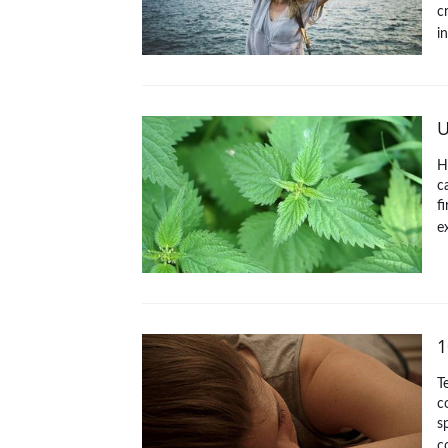
c
i
U
H
c
f
e
1
T
c
s
c