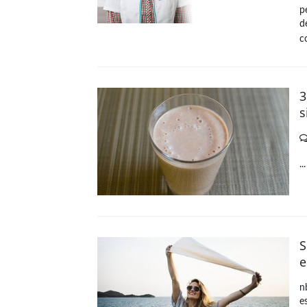
p
d
c
3
s
..
S
e
n
e