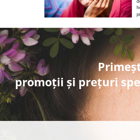
d
h
p
Primeșt
promoții și prețuri spe