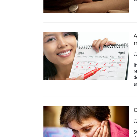
A
m
I
r
d
a
C
S