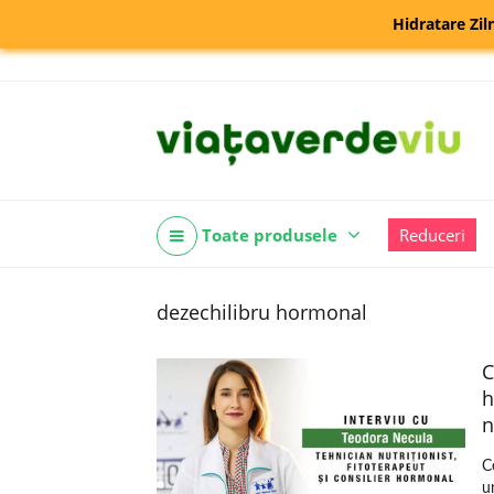
Hidratare Zil
Toate produsele
Reduceri
dezechilibru hormonal
C
h
n
C
u