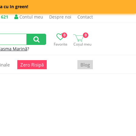
a cu In green!
 621
Contul meu
Despre noi
Contact
0
0
Favorite
Coșul meu
lasma Marină
?
inale
Zero Risipă
Blog