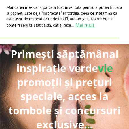
Mancarea mexicana parca a fost inventata pentru a putea fi luata
la pachet. Este deja “imbracata” in tortilla, ceea ce inseamna ca
este usor de mancat oriunde te afli, are un gust foarte bun si
Mai mult
poate fi servita atat calda, cat si rece....
Primești săptămânal
inspirație verde
vie
promoții și prețuri
speciale, acces la
tombole și concursuri
exclusive...