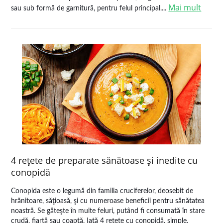
Mai mult
sau sub formă de garnitură, pentru felul principal....
4 reţete de preparate sănătoase şi inedite cu
conopidă
Conopida este o legumă din familia cruciferelor, deosebit de
hrănitoare, săţioasă, şi cu numeroase beneficii pentru sănătatea
noastră. Se găteşte în multe feluri, putând fi consumată în stare
crudă, fiartă sau coaptă. Iată 4 reţete cu conopidă, simple,