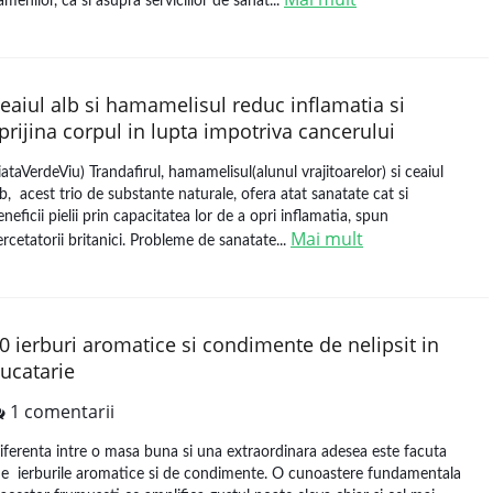
amenilor, ca si asupra serviciilor de sanat...
eaiul alb si hamamelisul reduc inflamatia si
prijina corpul in lupta impotriva cancerului
iataVerdeViu) Trandafirul, hamamelisul(alunul vrajitoarelor) si ceaiul
lb, acest trio de substante naturale, ofera atat sanatate cat si
eneficii pielii prin capacitatea lor de a opri inflamatia, spun
Mai mult
ercetatorii britanici. Probleme de sanatate...
0 ierburi aromatice si condimente de nelipsit in
ucatarie
1 comentarii
iferenta intre o masa buna si una extraordinara adesea este facuta
e ierburile aromatice si de condimente. O cunoastere fundamentala