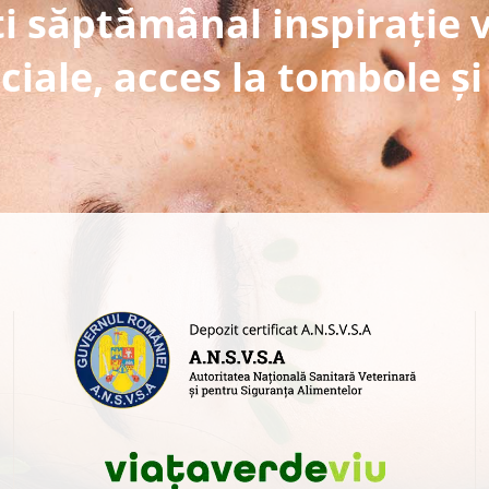
i săptămânal inspirație 
ciale, acces la tombole și