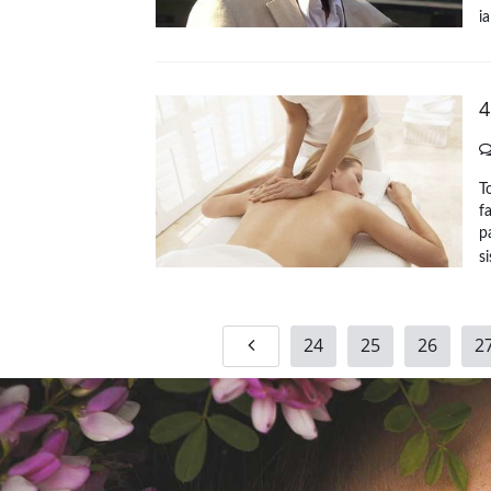
i
4
T
f
p
s
24
25
26
2