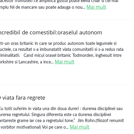
 acestor frumuseti ce amplifica gustul poate eleva chiar si cel mai
Mai mult
implu fel de mancare sau poate adauga o nou...
ncredibil de comestibil:oraselul autonom
ntr-un oras britanic in care se produc autonom toate legumele si
ructele, ca rezultat s-a imbunatatit viata comunitatii si s-a redus rata
riminalitatii. Cand micul orasel britanic Todmorden, inghesuit intre
Mai mult
orkshire si Lancashire, a ince...
 viata fara regrete
Cu totii suferim in viata una din doua dureri : durerea disciplinei sau
urerea regretului. Singura diferenta este ca durerea disciplinei
antareste grame iar cea a regretului tone.” Jim Rohn.(filozof renumit
Mai mult
i vorbitor motivational) Voi pe care o...