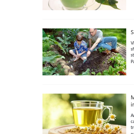
S
V
s
s
P
M
i
A
c
t