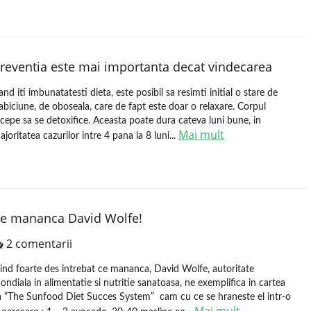
reventia este mai importanta decat vindecarea
and iti imbunatatesti dieta, este posibil sa resimti initial o stare de
labiciune, de oboseala, care de fapt este doar o relaxare. Corpul
ncepe sa se detoxifice. Aceasta poate dura cateva luni bune, in
Mai mult
ajoritatea cazurilor intre 4 pana la 8 luni...
e mananca David Wolfe!
2 comentarii
iind foarte des intrebat ce mananca, David Wolfe, autoritate
ondiala in alimentatie si nutritie sanatoasa, ne exemplifica in cartea
a “The Sunfood Diet Succes System” cam cu ce se hraneste el intr-o