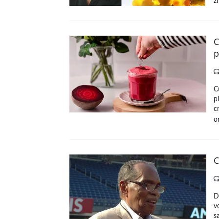
z
C
p
C
p
c
o
C
D
v
s