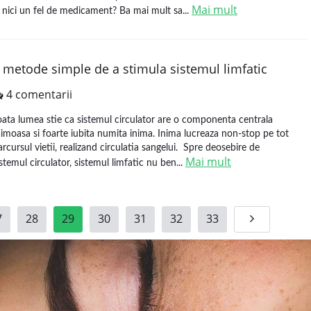
Mai mult
a nici un fel de medicament? Ba mai mult sa...
 metode simple de a stimula sistemul limfatic
4 comentarii
oata lumea stie ca sistemul circulator are o componenta centrala
aimoasa si foarte iubita numita inima. Inima lucreaza non-stop pe tot
arcursul vietii, realizand circulatia sangelui. Spre deosebire de
Mai mult
istemul circulator, sistemul limfatic nu ben...
7
28
29
30
31
32
33