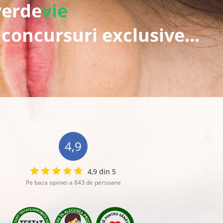
verde
vie
 concursuri exclusive...
4,9
4,9 din 5
Pe baza opiniei a 843 de persoane