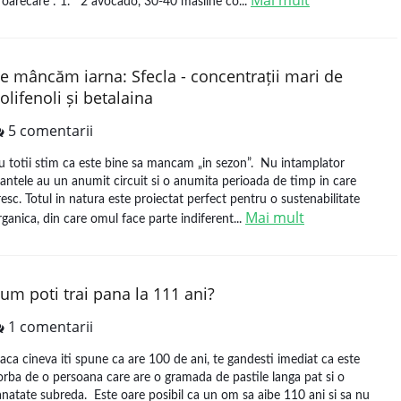
Mai mult
i oarecare : 1. 2 avocado, 30-40 masline co...
e mâncăm iarna: Sfecla - concentrații mari de
olifenoli și betalaina
5 comentarii
u totii stim ca este bine sa mancam „in sezon”. Nu intamplator
lantele au un anumit circuit si o anumita perioada de timp in care
resc. Totul in natura este proiectat perfect pentru o sustenabilitate
Mai mult
rganica, din care omul face parte indiferent...
um poti trai pana la 111 ani?
1 comentarii
aca cineva iti spune ca are 100 de ani, te gandesti imediat ca este
orba de o persoana care are o gramada de pastile langa pat si o
anatate subreda. Este oare posibil ca un om sa aibe 110 ani si sa nu