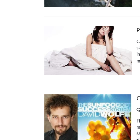
P
C
s
i
m
C
F
m
s