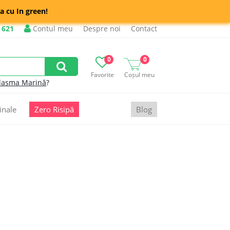
a cu In green!
 621
Contul meu
Despre noi
Contact
0
0
Favorite
Coșul meu
lasma Marină
?
inale
Zero Risipă
Blog