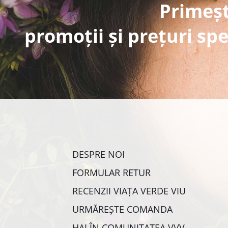
Primeșt
promoții și prețuri spe
DESPRE NOI
FORMULAR RETUR
RECENZII VIAȚA VERDE VIU
URMĂREȘTE COMANDA
HAI ÎN COMUNITATEA VVV