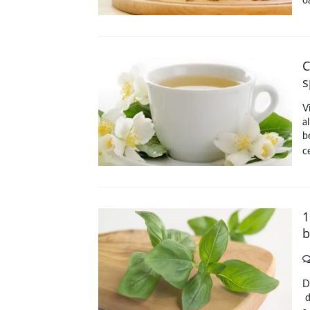
o
C
s
V
a
b
c
1
b
D
d