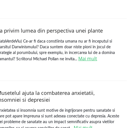
a privim lumea din perspectiva unei plante
iataVerdeViu) Ce-ar fi daca constiinta umana nu ar fi inceputul si
farsitul Darwinismului? Daca suntem doar niste pioni in jocul de
trategie al porumbului, spre exemplu, in incercarea lui de a domina
Mai mult
amantul? Scriitorul Michael Pollan ne invita...
usetelul ajuta la combaterea anxietatii,
nsomniei si depresiei
nxietatea si insomnia sunt motive de ingrijorare pentru sanatate si
are pot apare impreuna si sunt adesea conectate cu depresia. Aceste
rei probleme de sanatate au un impact semnificativ asupra vietilor
Mai mult