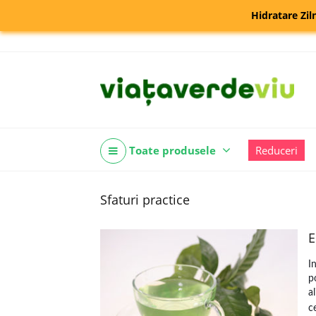
Hidratare Zil
Toate produsele
Reduceri
Sfaturi practice
E
I
p
a
c