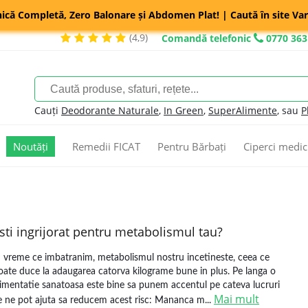
nică Completă, Zero Balonare și Abdomen Plat! | Caută în site Var
(4,9)
Comandă telefonic
0770 363
Cauți
Deodorante Naturale
,
In Green
,
SuperAlimente
, sau
P
Noutăți
Remedii FICAT
Pentru Bărbați
Ciperci medic
sti ingrijorat pentru metabolismul tau?
n vreme ce imbatranim, metabolismul nostru incetineste, ceea ce
oate duce la adaugarea catorva kilograme bune in plus. Pe langa o
limentatie sanatoasa este bine sa punem accentul pe cateva lucruri
Mai mult
e ne pot ajuta sa reducem acest risc: Mananca m...