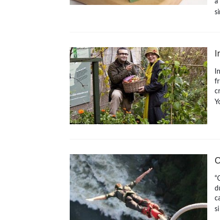
a
s
I
I
f
c
Y
O
“
d
c
s