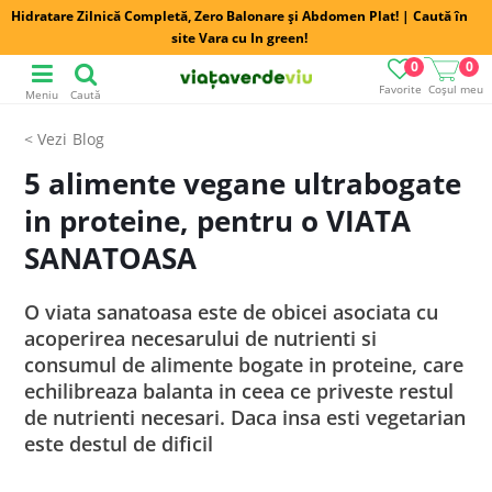
Hidratare Zilnică Completă, Zero Balonare și Abdomen Plat! | Caută în
site Vara cu In green!
0
0
Favorite
Coșul meu
Meniu
Caută
Blog
5 alimente vegane ultrabogate
in proteine, pentru o VIATA
SANATOASA
O viata sanatoasa este de obicei asociata cu
acoperirea necesarului de nutrienti si
consumul de alimente bogate in proteine, care
echilibreaza balanta in ceea ce priveste restul
de nutrienti necesari. Daca insa esti vegetarian
este destul de dificil