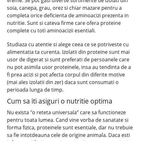
vreme. Se pot gasi diverse sortimente de izolati din
soia, canepa, grau, orez si chiar mazare pentru a
completa orice deficienta de aminoacizi prezenta in
nutritie. Sunt si cateva firme care ofera proteine
complete cu toti aminoacizii esentiali.
Studiaza cu atentie si alege ceea ce se potriveste cu
alimentatia ta curenta. Izolatii din proteine sunt mai
usor de digerat si sunt preferati de persoanele care
nu pot asimila usor proteinele, insa au tendinta de a
fi prea acizi si pot afecta corpul din diferite motive
(mai ales izolatii din zer) daca sunt consumati o
perioada lunga de timp.
Cum sa iti asiguri o nutritie optima
Nu exista "o reteta universala” care sa functioneze
pentru toata lumea. Cand vine vorba de sanatate si
forma fizica, proteinele sunt esentiale, dar nu trebuie
sa fie intotdeauna cele de origine animala. Daca esti