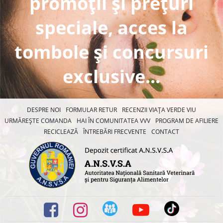
promoții și prețuri
speciale, acces la
tombole și concursuri
exclusive...
DESPRE NOI
FORMULAR RETUR
RECENZII VIAȚA VERDE VIU
URMĂREȘTE COMANDA
HAI ÎN COMUNITATEA VVV
PROGRAM DE AFILIERE
RECICLEAZĂ
ÎNTREBĂRI FRECVENTE
CONTACT