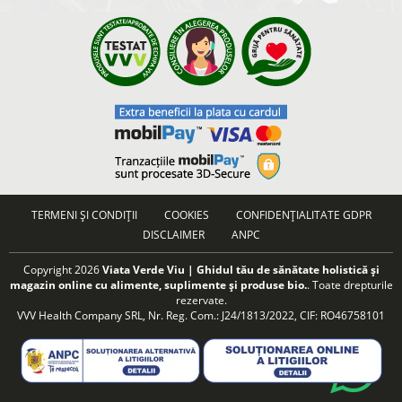
TERMENI ȘI CONDIȚII
COOKIES
CONFIDENȚIALITATE GDPR
DISCLAIMER
ANPC
Copyright 2026
Viata Verde Viu | Ghidul tău de sănătate holistică și
magazin online cu alimente, suplimente și produse bio.
. Toate drepturile
rezervate.
VVV Health Company SRL, Nr. Reg. Com.: J24/1813/2022, CIF: RO46758101