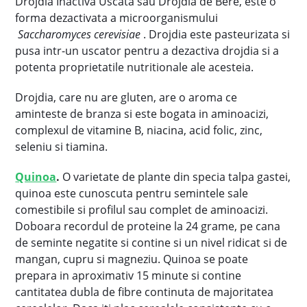
Drojdia Inactiva Uscata sau Drojdia de Bere, este o
forma dezactivata a microorganismului
Saccharomyces cerevisiae
. Drojdia este pasteurizata si
pusa intr-un uscator pentru a dezactiva drojdia si a
potenta proprietatile nutritionale ale acesteia.
Drojdia, care nu are gluten, are o aroma ce
aminteste de branza si este bogata in aminoacizi,
complexul de vitamine B, niacina, acid folic, zinc,
seleniu si tiamina.
Quinoa
.
O varietate de plante din specia talpa gastei,
quinoa este cunoscuta pentru semintele sale
comestibile si profilul sau complet de aminoacizi.
Doboara recordul de proteine la 24 grame, pe cana
de seminte negatite si contine si un nivel ridicat si de
mangan, cupru si magneziu. Quinoa se poate
prepara in aproximativ 15 minute si contine
cantitatea dubla de fibre continuta de majoritatea