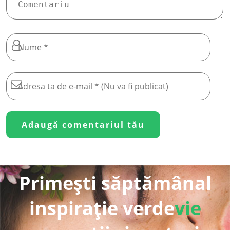
Primești săptămânal
inspirație verde
vie