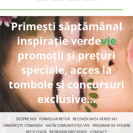
Primești săptămânal
inspirație verde
vie
promoții și prețuri
speciale, acces la
tombole și concursuri
exclusive...
DESPRE NOI
FORMULAR RETUR
RECENZII VIAȚA VERDE VIU
URMĂREȘTE COMANDA
HAI ÎN COMUNITATEA VVV
PROGRAM DE AFILIERE
RECICLEAZĂ
ÎNTREBĂRI FRECVENTE
CONTACT