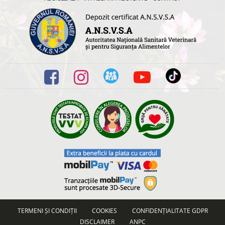
TERMENI ȘI CONDIȚII
COOKIES
CONFIDENȚIALITATE GDPR
DISCLAIMER
ANPC