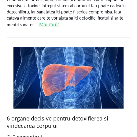
Cand ficatul devine suprasolicitat si obosit din cauza expunerii
excesive la toxine, intregul sistem al corpului tau poate cadea in
dezechilibru, iar sanatatea iti poate fi serios compromisa. Iata
cateva alimente care te vor ajuta sa iti detoxifici ficatul si sa te
Mai mult
mentii sanatos....
6 organe decisive pentru detoxifierea si
vindecarea corpului