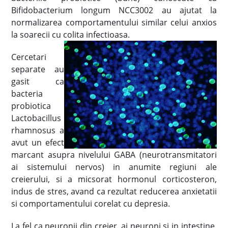
Bifidobacterium longum NCC3002 au ajutat la
normalizarea comportamentului similar celui anxios
la soarecii cu colita infectioasa.
Cercetari
separate au
gasit ca
bacteria
probiotica
Lactobacillus
rhamnosus a
avut un efect
marcant asupra nivelului GABA (neurotransmitatori
ai sistemului nervos) in anumite regiuni ale
creierului, si a micsorat hormonul corticosteron,
indus de stres, avand ca rezultat reducerea anxietatii
si comportamentului corelat cu depresia.
La fel ca neuronii din creier, ai neuroni si in intestine,