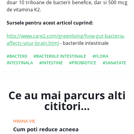
doar 10 trilioane de bacterii benefice, dar si 500 mcg
de vitamina K2.
Sursele pentru acest articol cuprind:
http://www.care2.com/greenliving/how-gut-bacteria-
affects-your-brain.html
- bacteriile intestinale
#BACTERII
#BACTERIILE INTESTINALE
#FLORA
INTESTINALA
#INTESTINE
#PROBIOTICE
#SANATATE
Ce au mai parcurs alti
cititori...
HRANA VIE
Cum poti reduce acneea