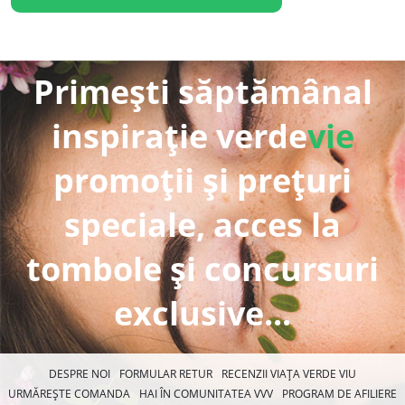
Primești săptămânal
inspirație verde
vie
promoții și prețuri
speciale, acces la
tombole și concursuri
exclusive...
DESPRE NOI
FORMULAR RETUR
RECENZII VIAȚA VERDE VIU
URMĂREȘTE COMANDA
HAI ÎN COMUNITATEA VVV
PROGRAM DE AFILIERE