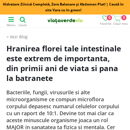
Hidratare Zilnică Completă, Zero Balonare și Abdomen Plat! | Caută în
site Vara cu In green!
0
0
Favorite
Coșul meu
Meniu
Caută
Blog
Hranirea florei tale intestinale
este extrem de importanta,
din primii ani de viata si pana
la batranete
Bacteriile, fungii, virusurile si alte
microorganisme ce compun microflora
corpului depasesc numarul celulelor corpului
cu un raport de 10:1. Devine tot mai clar ca
aceste minuscule organisme joaca un rol
MAJOR in sanatatea ta fizica si mentala. Cer